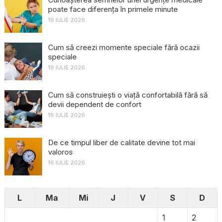
poate face diferența în primele minute
19 IULIE 2026
Cum să creezi momente speciale fără ocazii
speciale
19 IULIE 2026
Cum să construiești o viață confortabilă fără să
devii dependent de confort
18 IULIE 2026
De ce timpul liber de calitate devine tot mai
valoros
16 IULIE 2026
L
Ma
Mi
J
V
S
D
1
2