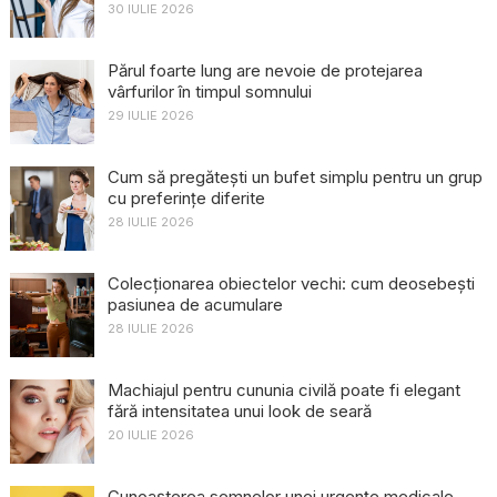
30 IULIE 2026
Părul foarte lung are nevoie de protejarea
vârfurilor în timpul somnului
29 IULIE 2026
Cum să pregătești un bufet simplu pentru un grup
cu preferințe diferite
28 IULIE 2026
Colecționarea obiectelor vechi: cum deosebești
pasiunea de acumulare
28 IULIE 2026
Machiajul pentru cununia civilă poate fi elegant
fără intensitatea unui look de seară
20 IULIE 2026
Cunoașterea semnelor unei urgențe medicale