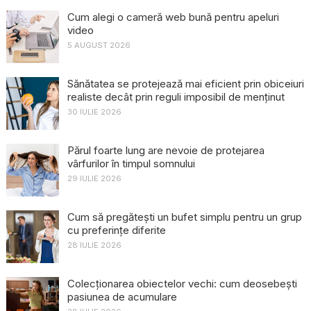
Cum alegi o cameră web bună pentru apeluri
video
5 AUGUST 2026
Sănătatea se protejează mai eficient prin obiceiuri
realiste decât prin reguli imposibil de menținut
30 IULIE 2026
Părul foarte lung are nevoie de protejarea
vârfurilor în timpul somnului
29 IULIE 2026
Cum să pregătești un bufet simplu pentru un grup
cu preferințe diferite
28 IULIE 2026
Colecționarea obiectelor vechi: cum deosebești
pasiunea de acumulare