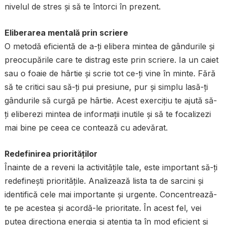
nivelul de stres și să te întorci în prezent.
Eliberarea mentală prin scriere
O metodă eficientă de a-ți elibera mintea de gândurile și
preocupările care te distrag este prin scriere. Ia un caiet
sau o foaie de hârtie și scrie tot ce-ți vine în minte. Fără
să te critici sau să-ți pui presiune, pur și simplu lasă-ți
gândurile să curgă pe hârtie. Acest exercițiu te ajută să-
ți eliberezi mintea de informații inutile și să te focalizezi
mai bine pe ceea ce contează cu adevărat.
Redefinirea priorităților
Înainte de a reveni la activitățile tale, este important să-ți
redefinești prioritățile. Analizează lista ta de sarcini și
identifică cele mai importante și urgente. Concentrează-
te pe acestea și acordă-le prioritate. În acest fel, vei
putea direcționa energia și atenția ta în mod eficient și