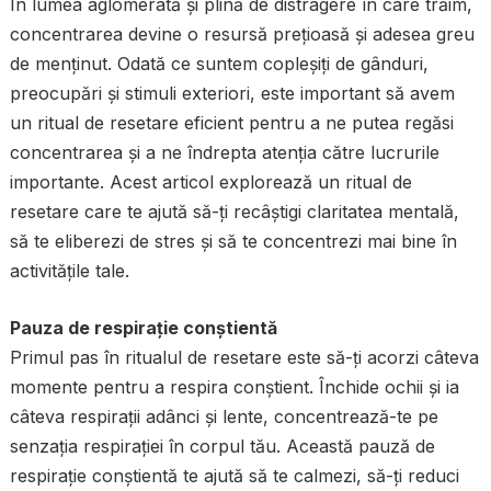
În lumea aglomerată și plină de distragere în care trăim,
concentrarea devine o resursă prețioasă și adesea greu
de menținut. Odată ce suntem copleșiți de gânduri,
preocupări și stimuli exteriori, este important să avem
un ritual de resetare eficient pentru a ne putea regăsi
concentrarea și a ne îndrepta atenția către lucrurile
importante. Acest articol explorează un ritual de
resetare care te ajută să-ți recâștigi claritatea mentală,
să te eliberezi de stres și să te concentrezi mai bine în
activitățile tale.
Pauza de respirație conștientă
Primul pas în ritualul de resetare este să-ți acorzi câteva
momente pentru a respira conștient. Închide ochii și ia
câteva respirații adânci și lente, concentrează-te pe
senzația respirației în corpul tău. Această pauză de
respirație conștientă te ajută să te calmezi, să-ți reduci