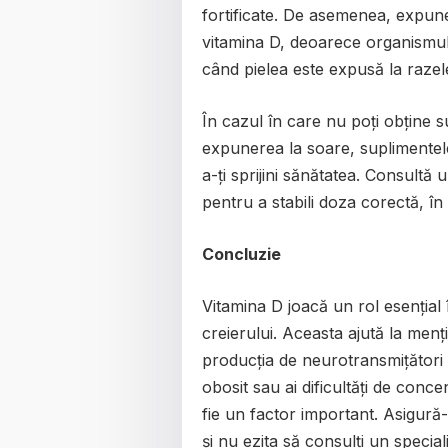
fortificate. De asemenea, expun
vitamina D, deoarece organismul 
când pielea este expusă la razele
În cazul în care nu poți obține s
expunerea la soare, suplimentele
a-ți sprijini sănătatea. Consultă
pentru a stabili doza corectă, în 
Concluzie
Vitamina D joacă un rol esențial î
creierului. Aceasta ajută la menț
producția de neurotransmițători 
obosit sau ai dificultăți de conce
fie un factor important. Asigură-
și nu ezita să consulți un specia