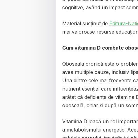
cognitive, având un impact semnif
Material susținut de
Editura-Nati
mai valoroase resurse educațional
Cum vitamina D combate obos
Oboseala cronică este o proble
avea multiple cauze, inclusiv lips
Una dintre cele mai frecvente ca
nutrient esențial care influențeaz
arătat că deficiența de vitamina
oboseală, chiar și după un somn
Vitamina D joacă un rol importan
a metabolismului energetic. Acea
celulele corpului, iar deficitul 