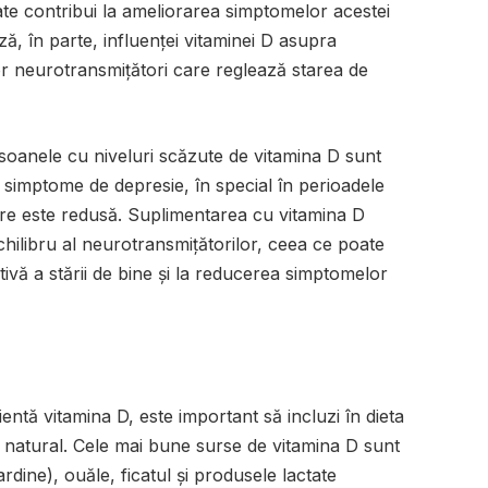
te contribui la ameliorarea simptomelor acestei
ză, în parte, influenței vitaminei D asupra
tor neurotransmițători care reglează starea de
rsoanele cu niveluri scăzute de vitamina D sunt
simptome de depresie, în special în perioadele
re este redusă. Suplimentarea cu vitamina D
echilibru al neurotransmițătorilor, ceea ce poate
ivă a stării de bine și la reducerea simptomelor
ientă vitamina D, este important să incluzi în dieta
 natural. Cele mai bune surse de vitamina D sunt
dine), ouăle, ficatul și produsele lactate