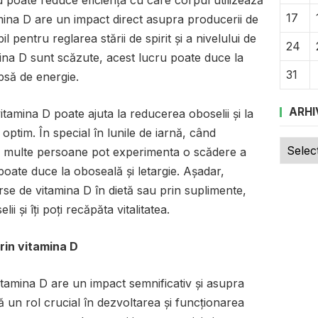
17
amina D are un impact direct asupra producerii de
pentru reglarea stării de spirit și a nivelului de
24
mina D sunt scăzute, acest lucru poate duce la
31
ipsă de energie.
ARHI
tamina D poate ajuta la reducerea oboselii și la
 optim. În special în lunile de iarnă, când
Arhive
ă, multe persoane pot experimenta o scădere a
poate duce la oboseală și letargie. Așadar,
rse de vitamina D în dietă sau prin suplimente,
ii și îți poți recăpăta vitalitatea.
prin vitamina D
tamina D are un impact semnificativ și asupra
că un rol crucial în dezvoltarea și funcționarea