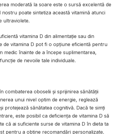
erea moderată la soare este o sursă excelentă de
nostru poate sintetiza această vitamină atunci
 ultraviolete.
uficientă vitamina D din alimentație sau din
 de vitamina D pot fi o opțiune eficientă pentru
 un medic înainte de a începe suplimentarea,
funcție de nevoile tale individuale.
n combaterea oboselii și sprijinirea sănătății
inerea unui nivel optim de energie, reglează
și protejează sănătatea cognitivă. Dacă te simți
ntrare, este posibil ca deficiența de vitamina D să
te că ai suficiente surse de vitamina D în dieta ta
list pentru a obține recomandări personalizate.