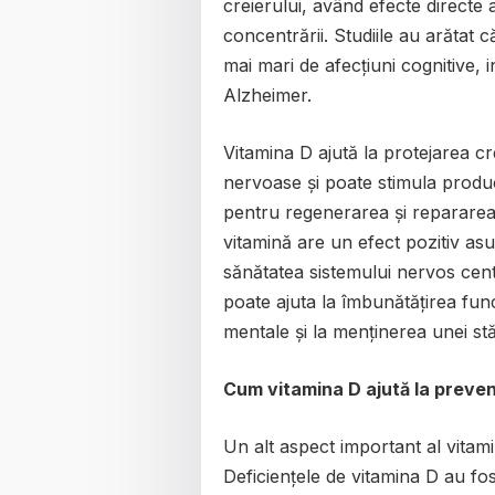
creierului, având efecte directe
concentrării. Studiile au arătat c
mai mari de afecțiuni cognitive, i
Alzheimer.
Vitamina D ajută la protejarea cre
nervoase și poate stimula produc
pentru regenerarea și repararea
vitamină are un efect pozitiv asu
sănătatea sistemului nervos cent
poate ajuta la îmbunătățirea funcț
mentale și la menținerea unei stăr
Cum vitamina D ajută la preven
Un alt aspect important al vitamin
Deficiențele de vitamina D au fo