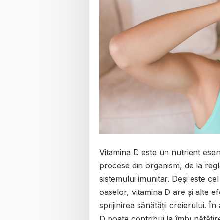
Vitamina D este un nutrient esen
procese din organism, de la regla
sistemului imunitar. Deși este ce
oaselor, vitamina D are și alte e
sprijinirea sănătății creierului. 
D poate contribui la îmbunătățirea