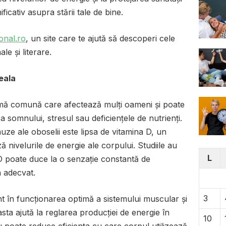
icativ asupra stării tale de bine.
onal.ro
, un site care te ajută să descoperi cele
e și literare.
eala
mă comună care afectează mulți oameni și poate
a somnului, stresul sau deficiențele de nutrienți.
uze ale oboselii este lipsa de vitamina D, un
ă nivelurile de energie ale corpului. Studiile au
L
 D poate duce la o senzație constantă de
 adecvat.
3
t în funcționarea optimă a sistemului muscular și
sta ajută la reglarea producției de energie în
10
său poate reduce eficiența cu care corpul utilizează