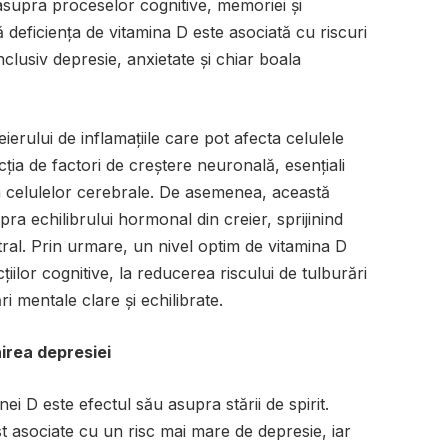
 asupra proceselor cognitive, memoriei și
ă deficiența de vitamina D este asociată cu riscuri
nclusiv depresie, anxietate și chiar boala
ierului de inflamațiile care pot afecta celulele
ția de factori de creștere neuronală, esențiali
 celulelor cerebrale. De asemenea, această
pra echilibrului hormonal din creier, sprijinind
ral. Prin urmare, un nivel optim de vitamina D
iilor cognitive, la reducerea riscului de tulburări
i mentale clare și echilibrate.
irea depresiei
ei D este efectul său asupra stării de spirit.
st asociate cu un risc mai mare de depresie, iar