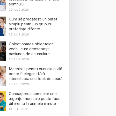
somnului
29 IULIE 2026
Cum să pregătești un bufet
simplu pentru un grup cu
preferințe diferite
28 IULIE 2026
Colecționarea obiectelor
vechi: cum deosebești
pasiunea de acumulare
28 IULIE 2026
Machiajul pentru cununia civilă
poate fi elegant fără
intensitatea unui look de seară
20 IULIE 2026
Cunoașterea semnelor unei
urgențe medicale poate face
diferența în primele minute
19 IULIE 2026