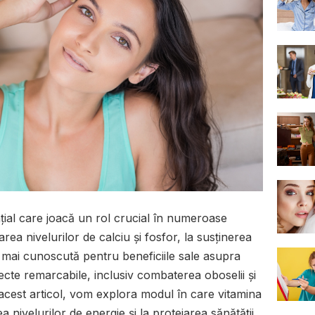
țial care joacă un rol crucial în numeroase
rea nivelurilor de calciu și fosfor, la susținerea
l mai cunoscută pentru beneficiile sale asupra
fecte remarcabile, inclusiv combaterea oboselii și
În acest articol, vom explora modul în care vitamina
 nivelurilor de energie și la protejarea sănătății