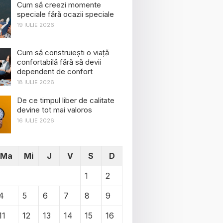
Cum să creezi momente
speciale fără ocazii speciale
19 IULIE 2026
Cum să construiești o viață
confortabilă fără să devii
dependent de confort
18 IULIE 2026
De ce timpul liber de calitate
devine tot mai valoros
16 IULIE 2026
Ma
Mi
J
V
S
D
1
2
4
5
6
7
8
9
11
12
13
14
15
16