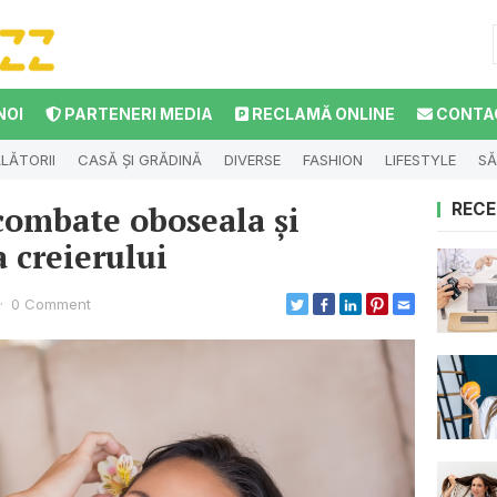
NOI
PARTENERI MEDIA
RECLAMĂ ONLINE
CONTA
LĂTORII
CASĂ ȘI GRĂDINĂ
DIVERSE
FASHION
LIFESTYLE
SĂ
ombate oboseala și
RECE
a creierului
·
0 Comment