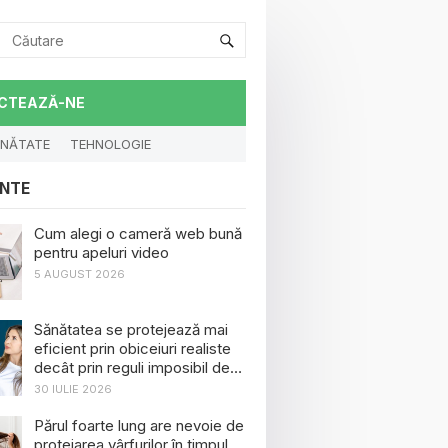
CTEAZĂ-NE
NĂTATE
TEHNOLOGIE
NTE
Cum alegi o cameră web bună
pentru apeluri video
5 AUGUST 2026
Sănătatea se protejează mai
eficient prin obiceiuri realiste
decât prin reguli imposibil de
menținut
30 IULIE 2026
Părul foarte lung are nevoie de
protejarea vârfurilor în timpul