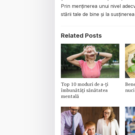
Prin menținerea unui nivel adecv
stării tale de bine și la susținere
Related Posts
Top 10 moduri de a-ți
Bene
îmbunătăți sănătatea
nuci
mentală