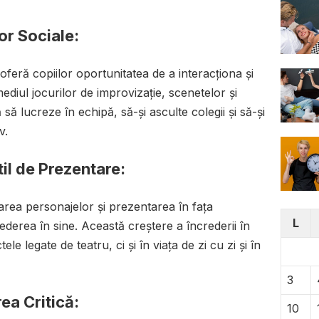
lor Sociale:
 oferă copiilor oportunitatea de a interacționa și
mediul jocurilor de improvizație, scenetelor și
ă să lucreze în echipă, să-și asculte colegii și să-și
v.
til de Prezentare:
tarea personajelor și prezentarea în fața
L
crederea în sine. Această creștere a încrederii în
le legate de teatru, ci și în viața de zi cu zi și în
3
rea Critică:
10