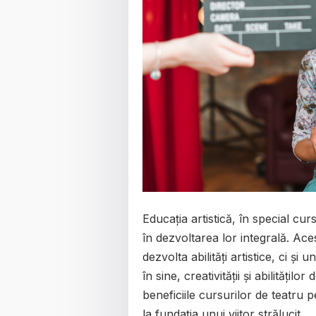
Educația artistică, în special cur
în dezvoltarea lor integrală. Ac
dezvolta abilități artistice, ci și
în sine, creativității și abilități
beneficiile cursurilor de teatru 
la fundația unui viitor strălucit.