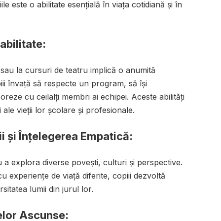
le este o abilitate esențială în viața cotidiană și în
abilitate:
e sau la cursuri de teatru implică o anumită
piii învață să respecte un program, să își
oreze cu ceilalți membri ai echipei. Aceste abilități
ale vieții lor școlare și profesionale.
ii și Înțelegerea Empatică:
a explora diverse povești, culturi și perspective.
u experiențe de viață diferite, copiii dezvoltă
itatea lumii din jurul lor.
elor Ascunse: