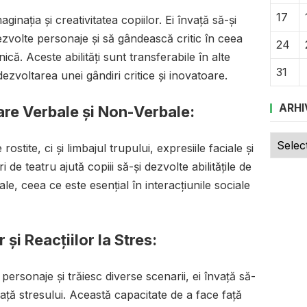
17
ginația și creativitatea copiilor. Ei învață să-și
dezvolte personaje și să gândească critic în ceea
24
ică. Aceste abilități sunt transferabile în alte
31
 dezvoltarea unei gândiri critice și inovatoare.
ARHI
are Verbale și Non-Verbale:
Arhive
ostite, ci și limbajul trupului, expresiile faciale și
i de teatru ajută copiii să-și dezvolte abilitățile de
, ceea ce este esențial în interacțiunile sociale
 și Reacțiilor la Stres:
 personaje și trăiesc diverse scenarii, ei învață să-
față stresului. Această capacitate de a face față