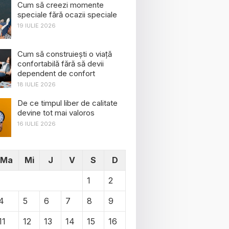
Cum să creezi momente
speciale fără ocazii speciale
19 IULIE 2026
Cum să construiești o viață
confortabilă fără să devii
dependent de confort
18 IULIE 2026
De ce timpul liber de calitate
devine tot mai valoros
16 IULIE 2026
Ma
Mi
J
V
S
D
1
2
4
5
6
7
8
9
11
12
13
14
15
16