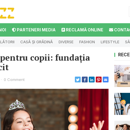
NOI
PARTENERI MEDIA
RECLAMĂ ONLINE
CONTA
LĂTORII
CASĂ ȘI GRĂDINĂ
DIVERSE
FASHION
LIFESTYLE
SĂ
 pentru copii: fundația
RECE
cit
·
0 Comment