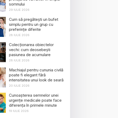
somnului
29 IULIE 2026
Cum să pregătești un bufet
simplu pentru un grup cu
preferințe diferite
28 IULIE 2026
Colecționarea obiectelor
vechi: cum deosebești
pasiunea de acumulare
28 IULIE 2026
Machiajul pentru cununia civilă
poate fi elegant fără
intensitatea unui look de seară
20 IULIE 2026
Cunoașterea semnelor unei
urgențe medicale poate face
diferența în primele minute
19 IULIE 2026