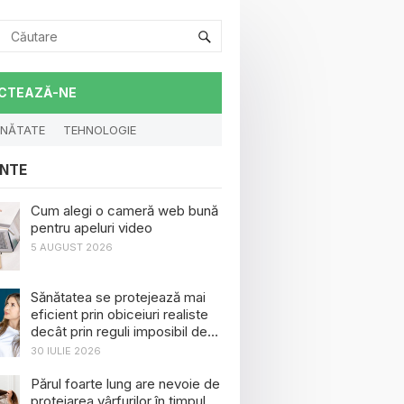
CTEAZĂ-NE
NĂTATE
TEHNOLOGIE
NTE
Cum alegi o cameră web bună
pentru apeluri video
5 AUGUST 2026
Sănătatea se protejează mai
eficient prin obiceiuri realiste
decât prin reguli imposibil de
menținut
30 IULIE 2026
Părul foarte lung are nevoie de
protejarea vârfurilor în timpul