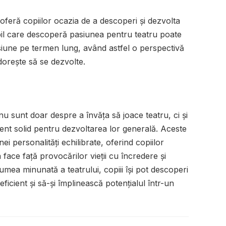
 oferă copiilor ocazia de a descoperi și dezvolta
pil care descoperă pasiunea pentru teatru poate
iune pe termen lung, având astfel o perspectivă
 dorește să se dezvolte.
nu sunt doar despre a învăța să joace teatru, ci și
nt solid pentru dezvoltarea lor generală. Aceste
i personalități echilibrate, oferind copiilor
face față provocărilor vieții cu încredere și
 lumea minunată a teatrului, copiii își pot descoperi
ficient și să-și împlinească potențialul într-un