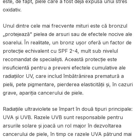
este, de fapt, piele care a fost deja expusă unui stres
oxidativ.
Unul dintre cele mai frecvente mituri este că bronzul
„protejează” pielea de arsuri sau de efectele nocive ale
soarelui. În realitate, un bronz ușor oferă un factor de
protecție echivalent cu SPF 2-4, mult sub nivelul
recomandat de specialiști. Această protecție este
insuficientă pentru a preveni efectele cumulative ale
radiațiilor UV, care includ îmbătrânirea prematură a
pielii, pete pigmentare, pierderea elasticității și, în cazuri
grave, apariția cancerului de piele.
Radiațiile ultraviolete se împart în două tipuri principale:
UVA și UVB. Razele UVB sunt responsabile pentru
arsurile solare și joacă un rol major în dezvoltarea
cancerului de piele, în timp ce razele UVA pătrund mai