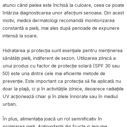
atunci când pielea este închisă la culoare, ceea ce poate
întârzia diagnosticarea unor afecțiuni serioase. Din acest
motiv, medicii dermatologi recomandă monitorizarea
constantă a pielii, mai ales după perioade de expunere
intensă la soare.
Hidratarea și protecția sunt esențiale pentru menținerea
sănătății pielii, indiferent de sezon. Utilizarea zilnică a
unui produs cu factor de protecție solară (SPF 30 sau
50) este una dintre cele mai eficiente metode de
prevenție. Este important ca protecția să fie aplicată nu
doar la plajă, ci și în activitățile zilnice, deoarece radiațiile
UV acționează chiar și în zilele înnorate sau în mediul
urban.
În plus, alimentația joacă un rol semnificativ în
protejarea pielii. Antioxidanții din fructe și legume,