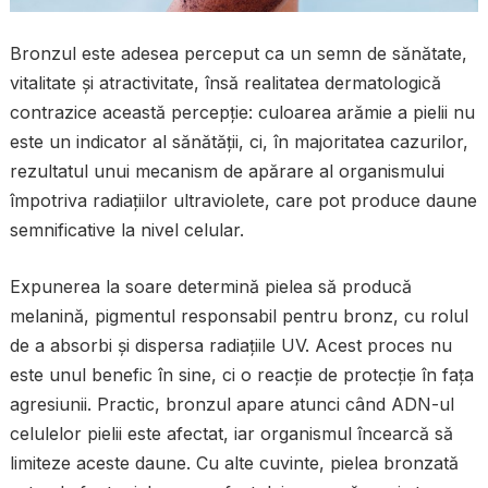
Bronzul este adesea perceput ca un semn de sănătate,
vitalitate și atractivitate, însă realitatea dermatologică
contrazice această percepție: culoarea arămie a pielii nu
este un indicator al sănătății, ci, în majoritatea cazurilor,
rezultatul unui mecanism de apărare al organismului
împotriva radiațiilor ultraviolete, care pot produce daune
semnificative la nivel celular.
Expunerea la soare determină pielea să producă
melanină, pigmentul responsabil pentru bronz, cu rolul
de a absorbi și dispersa radiațiile UV. Acest proces nu
este unul benefic în sine, ci o reacție de protecție în fața
agresiunii. Practic, bronzul apare atunci când ADN-ul
celulelor pielii este afectat, iar organismul încearcă să
limiteze aceste daune. Cu alte cuvinte, pielea bronzată