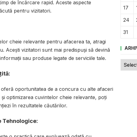
i timp de încărcare rapid. Aceste aspecte
17
ăcută pentru vizitatori.
24
31
elor cheie relevante pentru afacerea ta, atragi
ARHI
tău. Acești vizitatori sunt mai predispuși să devină
informații sau produse legate de serviciile tale.
Arhive
ită:
 oferă oportunitatea de a concura cu alte afaceri
ea și optimizarea cuvintelor cheie relevante, poți
iezi în rezultatele căutărilor.
e Tehnologice:
 este o practică care evoluează odată cu