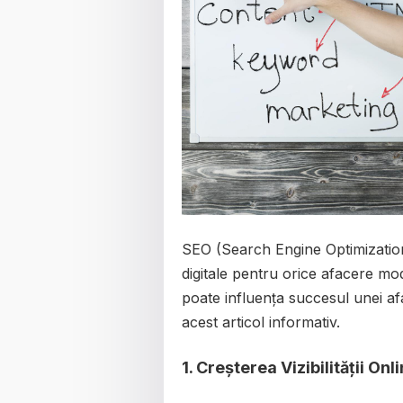
SEO (Search Engine Optimization
digitale pentru orice afacere m
poate influența succesul unei af
acest articol informativ.
1.
Creșterea Vizibilității Onli