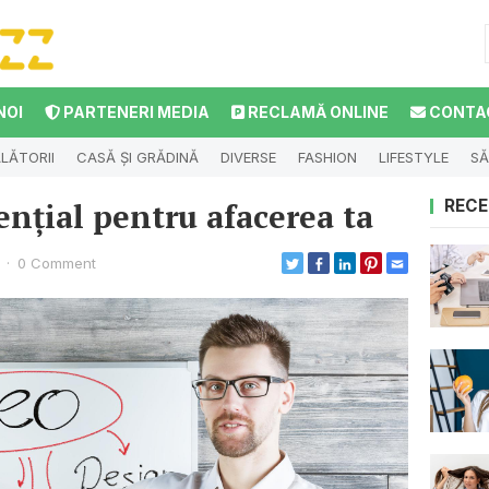
NOI
PARTENERI MEDIA
RECLAMĂ ONLINE
CONTA
LĂTORII
CASĂ ȘI GRĂDINĂ
DIVERSE
FASHION
LIFESTYLE
SĂ
ențial pentru afacerea ta
RECE
·
0 Comment