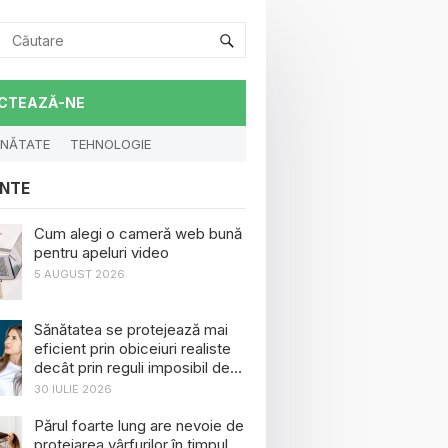
CTEAZĂ-NE
NĂTATE
TEHNOLOGIE
NTE
Cum alegi o cameră web bună
pentru apeluri video
5 AUGUST 2026
Sănătatea se protejează mai
eficient prin obiceiuri realiste
decât prin reguli imposibil de
menținut
30 IULIE 2026
Părul foarte lung are nevoie de
protejarea vârfurilor în timpul