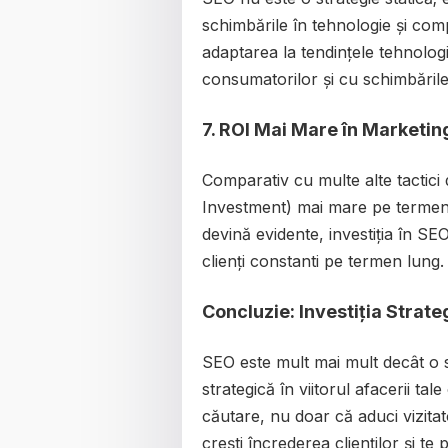
schimbările în tehnologie și comp
adaptarea la tendințele tehnolog
consumatorilor și cu schimbările
7.
ROI Mai Mare în Marketin
Comparativ cu multe alte tactic
Investment) mai mare pe termen 
devină evidente, investiția în SE
clienți constanti pe termen lung.
Concluzie: Investiția Strateg
SEO este mult mai mult decât o si
strategică în viitorul afacerii ta
căutare, nu doar că aduci vizitato
crești încrederea clienților și te