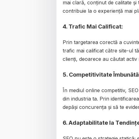
mai clară, conținut de calitate ș
contribuie la o experiență mai pl
4.
Trafic Mai Calificat:
Prin targetarea corectă a cuvint
trafic mai calificat către site-ul 
clienți, deoarece au căutat activ 
5.
Competitivitate Îmbunătăț
În mediul online competitiv, SEO
din industria ta. Prin identificar
depăși concurența și să te evidenț
6.
Adaptabilitate la Tendinț
SEO nu este o strategie statică;