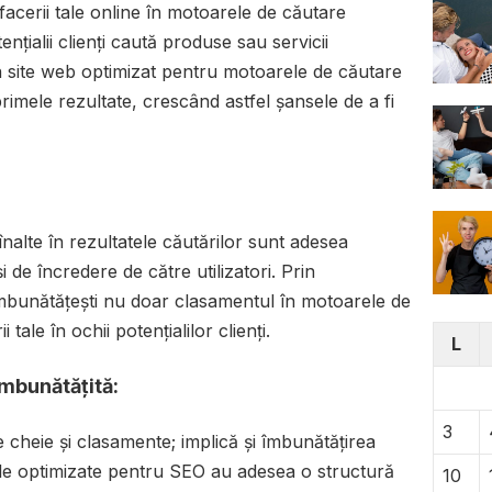
facerii tale online în motoarele de căutare
țialii clienți caută produse sau servicii
n site web optimizat pentru motoarele de căutare
rimele rezultate, crescând astfel șansele de a fi
înalte în rezultatele căutărilor sunt adesea
i de încredere de către utilizatori. Prin
mbunătățești nu doar clasamentul în motoarele de
i tale în ochii potențialilor clienți.
L
Îmbunătățită:
3
 cheie și clasamente; implică și îmbunătățirea
urile optimizate pentru SEO au adesea o structură
10