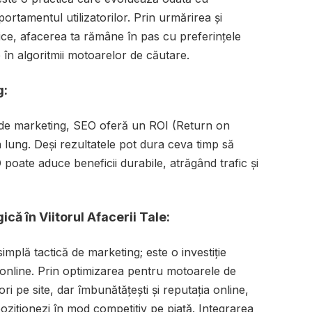
ortamentul utilizatorilor. Prin urmărirea și
ice, afacerea ta rămâne în pas cu preferințele
 în algoritmii motoarelor de căutare.
g:
i de marketing, SEO oferă un ROI (Return on
lung. Deși rezultatele pot dura ceva timp să
O poate aduce beneficii durabile, atrăgând trafic și
ică în Viitorul Afacerii Tale:
mplă tactică de marketing; este o investiție
le online. Prin optimizarea pentru motoarele de
ri pe site, dar îmbunătățești și reputația online,
 poziționezi în mod competitiv pe piață. Integrarea