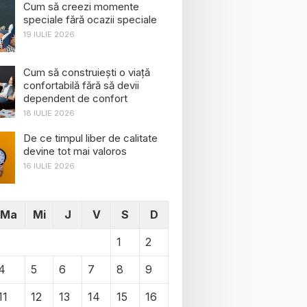
Cum să creezi momente
speciale fără ocazii speciale
19 IULIE 2026
Cum să construiești o viață
confortabilă fără să devii
dependent de confort
18 IULIE 2026
De ce timpul liber de calitate
devine tot mai valoros
16 IULIE 2026
Ma
Mi
J
V
S
D
1
2
4
5
6
7
8
9
11
12
13
14
15
16