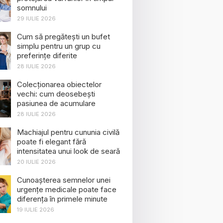
somnului
29 IULIE 2026
Cum să pregătești un bufet
simplu pentru un grup cu
preferințe diferite
28 IULIE 2026
Colecționarea obiectelor
vechi: cum deosebești
pasiunea de acumulare
28 IULIE 2026
Machiajul pentru cununia civilă
poate fi elegant fără
intensitatea unui look de seară
20 IULIE 2026
Cunoașterea semnelor unei
urgențe medicale poate face
diferența în primele minute
19 IULIE 2026