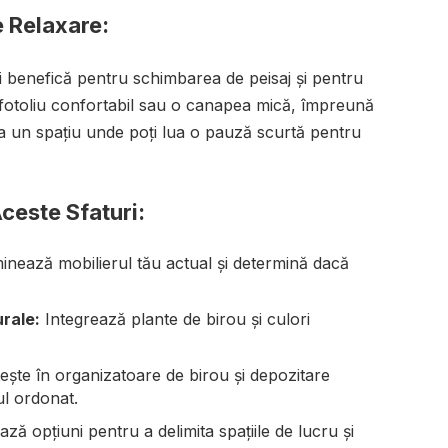
 Relaxare:
i benefică pentru schimbarea de peisaj și pentru
fotoliu confortabil sau o canapea mică, împreună
ea un spațiu unde poți lua o pauză scurtă pentru
este Sfaturi:
nează mobilierul tău actual și determină dacă
rale:
Integrează plante de birou și culori
ește în organizatoare de birou și depozitare
ul ordonat.
ză opțiuni pentru a delimita spațiile de lucru și