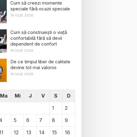
Cum să creezi momente
speciale fără ocazii speciale
19 IULIE 2026
Cum să construiești o viață
confortabilă fără să devii
dependent de confort
18 IULIE 2026
De ce timpul liber de calitate
devine tot mai valoros
16 IULIE 2026
Ma
Mi
J
V
S
D
1
2
4
5
6
7
8
9
11
12
13
14
15
16