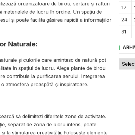
lizează organizatoare de birou, sertare și rafturi
17
i materialele de lucru în ordine. Un spațiu de
24
sul și poate facilita găsirea rapidă a informațiilor
31
or Naturale:
ARHI
naturale și culorile care amintesc de natură pot
Arhive
litate în spațiul de lucru. Alege plante de birou
are contribuie la purificarea aerului. Integrarea
 o atmosferă proaspătă și inspiratoare.
earcă să delimitezi diferitele zone de activitate.
ție, separat de zona de lucru intens, poate
 și la stimularea creativității. Folosește elemente