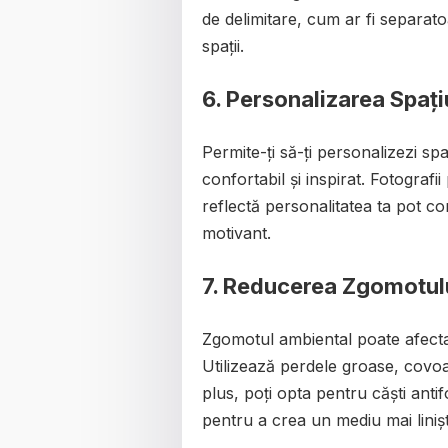
de delimitare, cum ar fi separat
spații.
6.
Personalizarea Spațiu
Permite-ți să-ți personalizezi sp
confortabil și inspirat. Fotograf
reflectă personalitatea ta pot co
motivant.
7.
Reducerea Zgomotulu
Zgomotul ambiental poate afecta
Utilizează perdele groase, covo
plus, poți opta pentru căști ant
pentru a crea un mediu mai linișt