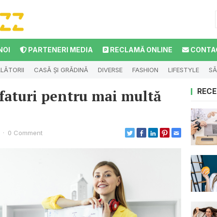
NOI
PARTENERI MEDIA
RECLAMĂ ONLINE
CONTA
LĂTORII
CASĂ ȘI GRĂDINĂ
DIVERSE
FASHION
LIFESTYLE
SĂ
sfaturi pentru mai multă
RECE
·
0 Comment