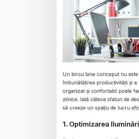
Un birou bine conceput nu este do
îmbunătățirea productivității și 
organizat și confortabil poate f
zilnice. Iată câteva sfaturi de d
să creeze un spațiu de lucru efic
1.
Optimizarea Iluminări