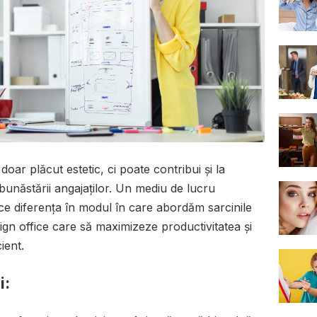
ar plăcut estetic, ci poate contribui și la
a bunăstării angajaților. Un mediu de lucru
ace diferența în modul în care abordăm sarcinile
esign office care să maximizeze productivitatea și
ient.
i: