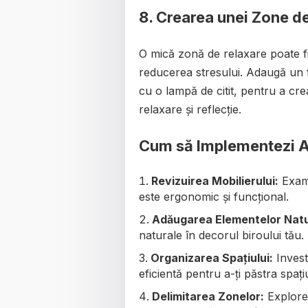
8.
Crearea unei Zone de
O mică zonă de relaxare poate f
reducerea stresului. Adaugă un 
cu o lampă de citit, pentru a cr
relaxare și reflecție.
Cum să Implementezi Ac
Revizuirea Mobilierului:
Exami
este ergonomic și funcțional.
Adăugarea Elementelor Natu
naturale în decorul biroului tău.
Organizarea Spațiului:
Invest
eficientă pentru a-ți păstra spați
Delimitarea Zonelor:
Explorea