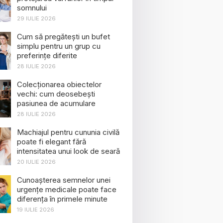
somnului
29 IULIE 2026
Cum să pregătești un bufet
simplu pentru un grup cu
preferințe diferite
28 IULIE 2026
Colecționarea obiectelor
vechi: cum deosebești
pasiunea de acumulare
28 IULIE 2026
Machiajul pentru cununia civilă
poate fi elegant fără
intensitatea unui look de seară
20 IULIE 2026
Cunoașterea semnelor unei
urgențe medicale poate face
diferența în primele minute
19 IULIE 2026