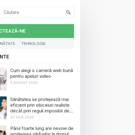
CTEAZĂ-NE
NĂTATE
TEHNOLOGIE
NTE
Cum alegi o cameră web bună
pentru apeluri video
5 AUGUST 2026
Sănătatea se protejează mai
eficient prin obiceiuri realiste
decât prin reguli imposibil de
menținut
30 IULIE 2026
Părul foarte lung are nevoie de
protejarea vârfurilor în timpul