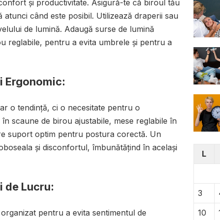
onfort și productivitate. Asigură-te că biroul tău
 atunci când este posibil. Utilizează draperii sau
ivelului de lumină. Adaugă surse de lumină
rou reglabile, pentru a evita umbrele și pentru a
ui Ergonomic:
r o tendință, ci o necesitate pentru o
e în scaune de birou ajustabile, mese reglabile în
fere suport optim pentru postura corectă. Un
oseala și disconfortul, îmbunătățind în același
L
i de Lucru:
3
10
 organizat pentru a evita sentimentul de