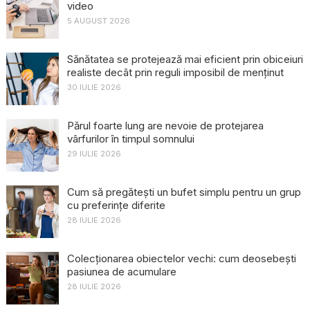
video
5 AUGUST 2026
Sănătatea se protejează mai eficient prin obiceiuri
realiste decât prin reguli imposibil de menținut
30 IULIE 2026
Părul foarte lung are nevoie de protejarea
vârfurilor în timpul somnului
29 IULIE 2026
Cum să pregătești un bufet simplu pentru un grup
cu preferințe diferite
28 IULIE 2026
Colecționarea obiectelor vechi: cum deosebești
pasiunea de acumulare
28 IULIE 2026