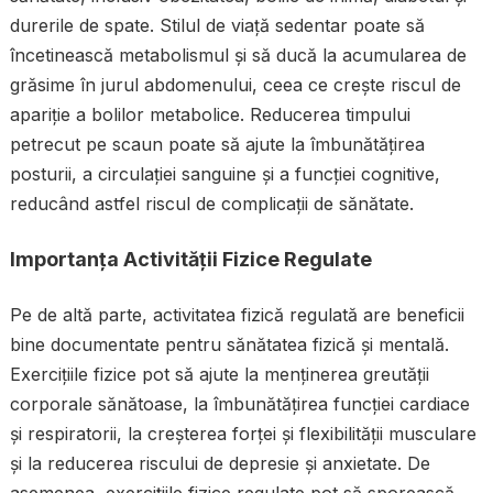
durerile de spate. Stilul de viață sedentar poate să
încetinească metabolismul și să ducă la acumularea de
grăsime în jurul abdomenului, ceea ce crește riscul de
apariție a bolilor metabolice. Reducerea timpului
petrecut pe scaun poate să ajute la îmbunătățirea
posturii, a circulației sanguine și a funcției cognitive,
reducând astfel riscul de complicații de sănătate.
Importanța Activității Fizice Regulate
Pe de altă parte, activitatea fizică regulată are beneficii
bine documentate pentru sănătatea fizică și mentală.
Exercițiile fizice pot să ajute la menținerea greutății
corporale sănătoase, la îmbunătățirea funcției cardiace
și respiratorii, la creșterea forței și flexibilității musculare
și la reducerea riscului de depresie și anxietate. De
asemenea, exercițiile fizice regulate pot să sporească