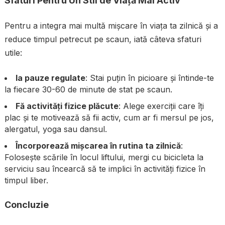
Sfaturi Pentru Un Stil de Viață Mai Activ
Pentru a integra mai multă mișcare în viața ta zilnică și a
reduce timpul petrecut pe scaun, iată câteva sfaturi
utile:
Ia pauze regulate
: Stai puțin în picioare și întinde-te
la fiecare 30-60 de minute de stat pe scaun.
Fă activități fizice plăcute
: Alege exerciții care îți
plac și te motivează să fii activ, cum ar fi mersul pe jos,
alergatul, yoga sau dansul.
Încorporează mișcarea în rutina ta zilnică
:
Folosește scările în locul liftului, mergi cu bicicleta la
serviciu sau încearcă să te implici în activități fizice în
timpul liber.
Concluzie