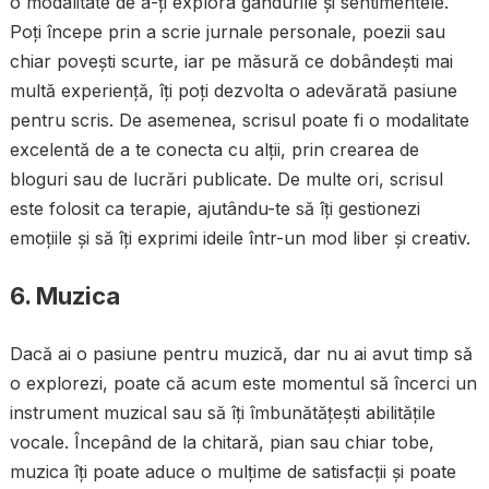
o modalitate de a-ți explora gândurile și sentimentele.
Poți începe prin a scrie jurnale personale, poezii sau
chiar povești scurte, iar pe măsură ce dobândești mai
multă experiență, îți poți dezvolta o adevărată pasiune
pentru scris. De asemenea, scrisul poate fi o modalitate
excelentă de a te conecta cu alții, prin crearea de
bloguri sau de lucrări publicate. De multe ori, scrisul
este folosit ca terapie, ajutându-te să îți gestionezi
emoțiile și să îți exprimi ideile într-un mod liber și creativ.
6. Muzica
Dacă ai o pasiune pentru muzică, dar nu ai avut timp să
o explorezi, poate că acum este momentul să încerci un
instrument muzical sau să îți îmbunătățești abilitățile
vocale. Începând de la chitară, pian sau chiar tobe,
muzica îți poate aduce o mulțime de satisfacții și poate