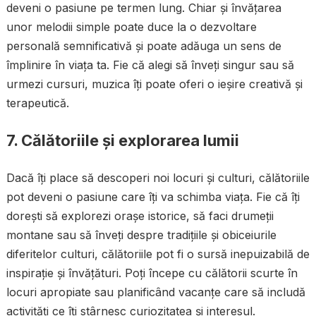
deveni o pasiune pe termen lung. Chiar și învățarea
unor melodii simple poate duce la o dezvoltare
personală semnificativă și poate adăuga un sens de
împlinire în viața ta. Fie că alegi să înveți singur sau să
urmezi cursuri, muzica îți poate oferi o ieșire creativă și
terapeutică.
7. Călătoriile și explorarea lumii
Dacă îți place să descoperi noi locuri și culturi, călătoriile
pot deveni o pasiune care îți va schimba viața. Fie că îți
dorești să explorezi orașe istorice, să faci drumeții
montane sau să înveți despre tradițiile și obiceiurile
diferitelor culturi, călătoriile pot fi o sursă inepuizabilă de
inspirație și învățături. Poți începe cu călătorii scurte în
locuri apropiate sau planificând vacanțe care să includă
activități ce îți stârnesc curiozitatea și interesul.