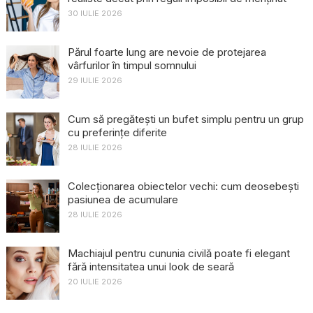
30 IULIE 2026
Părul foarte lung are nevoie de protejarea
vârfurilor în timpul somnului
29 IULIE 2026
Cum să pregătești un bufet simplu pentru un grup
cu preferințe diferite
28 IULIE 2026
Colecționarea obiectelor vechi: cum deosebești
pasiunea de acumulare
28 IULIE 2026
Machiajul pentru cununia civilă poate fi elegant
fără intensitatea unui look de seară
20 IULIE 2026