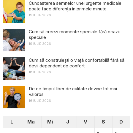
Cunoașterea semnelor unei urgențe medicale
poate face diferența în primele minute
19 IULIE 2026
Cum să creezi momente speciale fără ocazii
speciale
19 IULIE 2026
Cum să construiești o viață confortabilă fără să
devii dependent de confort
18 IULIE 2026
De ce timpul liber de calitate devine tot mai
valoros
16 IULIE 2026
L
Ma
Mi
J
V
S
D