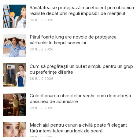
Sănătatea se protejează mai eficient prin obiceiuri
realiste decât prin reguli imposibil de menținut
30 IULIE 2026
Părul foarte lung are nevoie de protejarea
vârfurilor în timpul somnului
29 IULIE 2026
Cum să pregătești un bufet simplu pentru un grup
cu preferințe diferite
28 IULIE 2026
Colecționarea obiectelor vechi: cum deosebești
pasiunea de acumulare
28 IULIE 2026
Machiajul pentru cununia civilă poate fi elegant
fără intensitatea unui look de seară