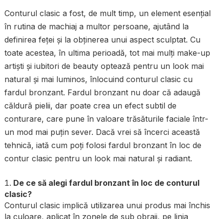
Conturul clasic a fost, de mult timp, un element esențial
în rutina de machiaj a multor persoane, ajutând la
definirea feței și la obținerea unui aspect sculptat. Cu
toate acestea, în ultima perioadă, tot mai mulți make-up
artiști și iubitori de beauty optează pentru un look mai
natural și mai luminos, înlocuind conturul clasic cu
fardul bronzant. Fardul bronzant nu doar că adaugă
căldură pielii, dar poate crea un efect subtil de
conturare, care pune în valoare trăsăturile faciale într-
un mod mai puțin sever. Dacă vrei să încerci această
tehnică, iată cum poți folosi fardul bronzant în loc de
contur clasic pentru un look mai natural și radiant.
De ce să alegi fardul bronzant în loc de conturul
clasic?
Conturul clasic implică utilizarea unui produs mai închis
la culoare, aplicat în zonele de sub obraji, pe linia