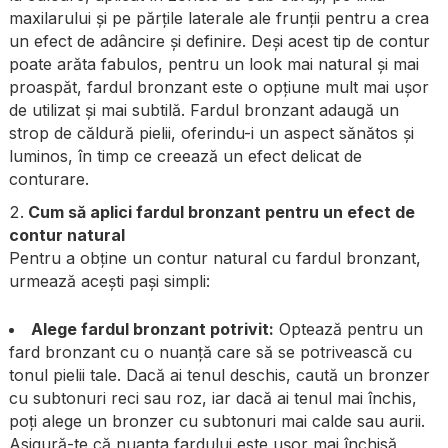
maxilarului și pe părțile laterale ale frunții pentru a crea
un efect de adâncire și definire. Deși acest tip de contur
poate arăta fabulos, pentru un look mai natural și mai
proaspăt, fardul bronzant este o opțiune mult mai ușor
de utilizat și mai subtilă. Fardul bronzant adaugă un
strop de căldură pielii, oferindu-i un aspect sănătos și
luminos, în timp ce creează un efect delicat de
conturare.
Cum să aplici fardul bronzant pentru un efect de
contur natural
Pentru a obține un contur natural cu fardul bronzant,
urmează acești pași simpli:
Alege fardul bronzant potrivit:
Optează pentru un
fard bronzant cu o nuanță care să se potrivească cu
tonul pielii tale. Dacă ai tenul deschis, caută un bronzer
cu subtonuri reci sau roz, iar dacă ai tenul mai închis,
poți alege un bronzer cu subtonuri mai calde sau aurii.
Asigură-te că nuanța fardului este ușor mai închisă