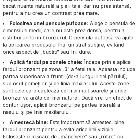
decât nuanța naturală a pielii tale, dar nu prea intensă,
pentru a nu crea un contrast prea mare.
Folosirea unei pensule pufoase:
Alege o pensulă de
dimensiuni medii, care nu este prea densă, pentru a
distribui uniform bronzerul. O pensulă pufoasă va ajuta
la aplicarea produsului într-un strat subțire, evitând
orice aspect de „bucăți” sau linii dure.
Aplică fardul pe zonele cheie:
Începe prin a aplica
fardul bronzant pe zona „3” a feței tale. Aceasta include
partea superioară a frunții (de-a lungul liniei părului),
sub osul pomeților și pe linia maxilarului. Aceste zone
sunt cele care captează cel mai mult soarele și unde
bronzul va arăta cel mai natural. Dacă vrei un efect de
contur ușor, aplică bronzerul pe partea laterală a
nasului și pe linia maxilarului.
Amestecă bine:
Este important să amesteci bine
fardul bronzant pentru a evita orice linii vizibile.
Folosește o mișcare de „mângâiere” sau „rotire” cu