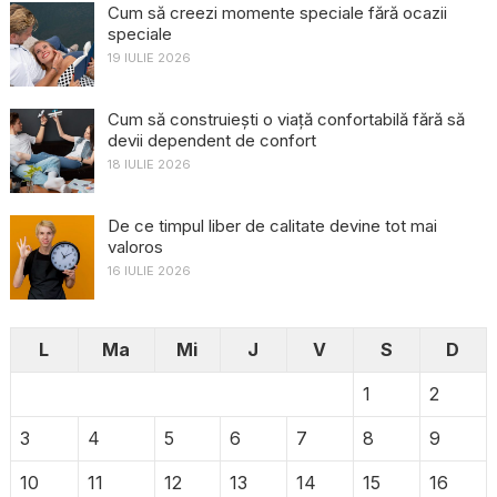
Cum să creezi momente speciale fără ocazii
speciale
19 IULIE 2026
Cum să construiești o viață confortabilă fără să
devii dependent de confort
18 IULIE 2026
De ce timpul liber de calitate devine tot mai
valoros
16 IULIE 2026
L
Ma
Mi
J
V
S
D
1
2
3
4
5
6
7
8
9
10
11
12
13
14
15
16