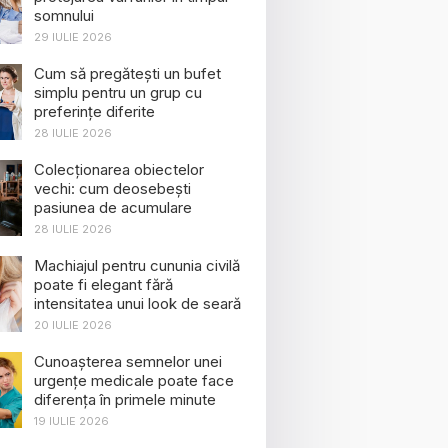
somnului
29 IULIE 2026
Cum să pregătești un bufet
simplu pentru un grup cu
preferințe diferite
28 IULIE 2026
Colecționarea obiectelor
vechi: cum deosebești
pasiunea de acumulare
28 IULIE 2026
Machiajul pentru cununia civilă
poate fi elegant fără
intensitatea unui look de seară
20 IULIE 2026
Cunoașterea semnelor unei
urgențe medicale poate face
diferența în primele minute
19 IULIE 2026