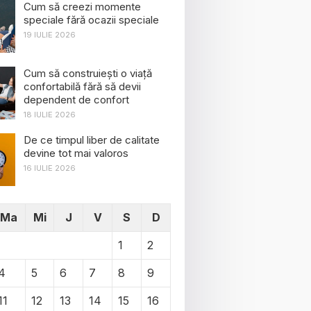
Cum să creezi momente
speciale fără ocazii speciale
19 IULIE 2026
Cum să construiești o viață
confortabilă fără să devii
dependent de confort
18 IULIE 2026
De ce timpul liber de calitate
devine tot mai valoros
16 IULIE 2026
Ma
Mi
J
V
S
D
1
2
4
5
6
7
8
9
11
12
13
14
15
16