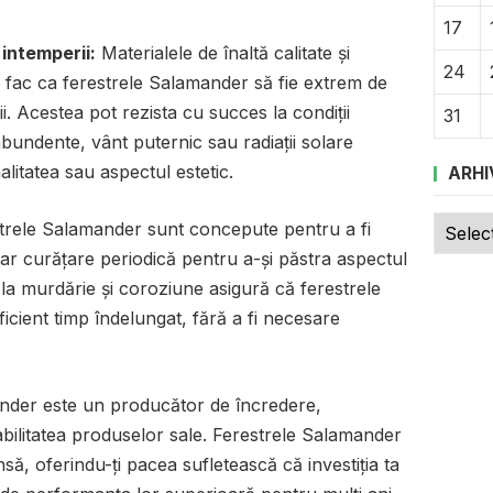
17
 intemperii:
Materialele de înaltă calitate și
24
 fac ca ferestrele Salamander să fie extrem de
ii. Acestea pot rezista cu succes la condiții
31
bundente, vânt puternic sau radiații solare
alitatea sau aspectul estetic.
ARHI
Arhive
trele Salamander sunt concepute pentru a fi
oar curățare periodică pentru a-și păstra aspectul
 la murdărie și coroziune asigură că ferestrele
ficient timp îndelungat, fără a fi necesare
der este un producător de încredere,
abilitatea produselor sale. Ferestrele Salamander
nsă, oferindu-ți pacea sufletească că investiția ta