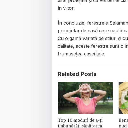
este protejată și că vei benefici
în viitor.
În concluzie, ferestrele Salama
proprietar de casă care caută cal
Cu o gamă variată de stiluri și cu
calitate, aceste ferestre sunt o i
frumusețea casei tale.
Related Posts
Top 10 moduri de a-ți
Bene
îmbunătăți sănătatea
nuci