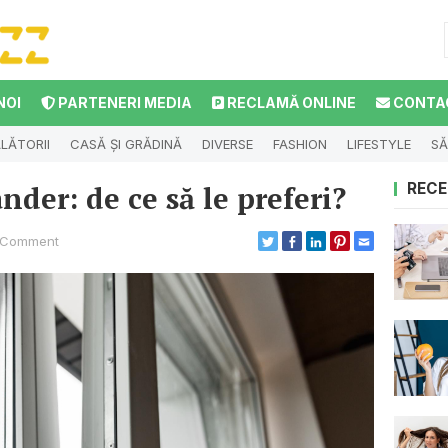
NOI
PARTENERI MEDIA
RECLAMĂ ONLINE
CONTA
LĂTORII
CASĂ ȘI GRĂDINĂ
DIVERSE
FASHION
LIFESTYLE
SĂ
nder: de ce să le preferi?
RECE
 Comment