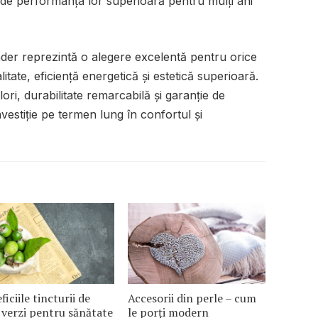
a de performanța lor superioară pentru mulți ani
nder reprezintă o alegere excelentă pentru orice
itate, eficiență energetică și estetică superioară.
lori, durabilitate remarcabilă și garanție de
nvestiție pe termen lung în confortul și
ficiile tincturii de
Accesorii din perle – cum
 verzi pentru sănătate
le porți modern