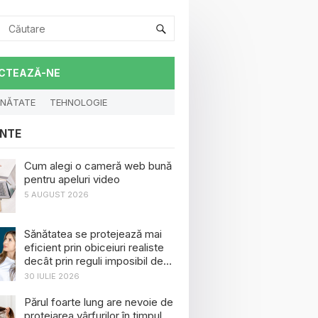
CTEAZĂ-NE
NĂTATE
TEHNOLOGIE
NTE
Cum alegi o cameră web bună
pentru apeluri video
5 AUGUST 2026
Sănătatea se protejează mai
eficient prin obiceiuri realiste
decât prin reguli imposibil de
menținut
30 IULIE 2026
Părul foarte lung are nevoie de
protejarea vârfurilor în timpul