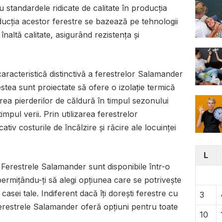
standardele ridicate de calitate în producția
ducția acestor ferestre se bazează pe tehnologii
naltă calitate, asigurând rezistența și
aracteristică distinctivă a ferestrelor Salamander
estea sunt proiectate să ofere o izolație termică
rea pierderilor de căldură în timpul sezonului
timpul verii. Prin utilizarea ferestrelor
tiv costurile de încălzire și răcire ale locuinței
L
Ferestrele Salamander sunt disponibile într-o
 permițându-ți să alegi opțiunea care se potrivește
i casei tale. Indiferent dacă îți dorești ferestre cu
3
erestrele Salamander oferă opțiuni pentru toate
10