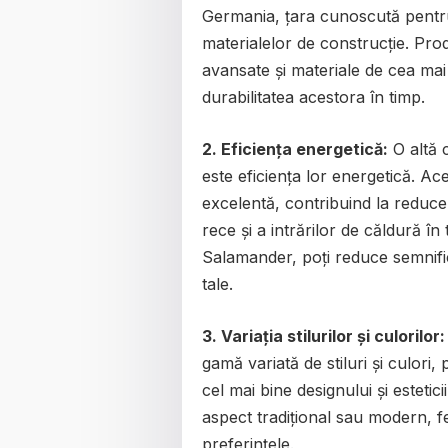
Germania, țara cunoscută pentru 
materialelor de construcție. Pro
avansate și materiale de cea mai î
durabilitatea acestora în timp.
2. Eficiența energetică:
O altă c
este eficiența lor energetică. Ac
excelentă, contribuind la reduce
rece și a intrărilor de căldură în 
Salamander, poți reduce semnifica
tale.
3. Variația stilurilor și culorilor:
gamă variată de stiluri și culori,
cel mai bine designului și estetici
aspect tradițional sau modern, f
preferințele.