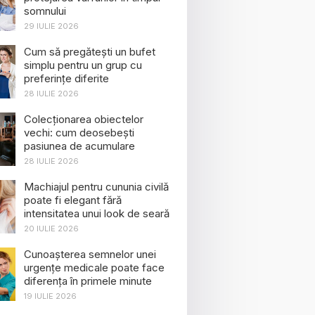
somnului
29 IULIE 2026
Cum să pregătești un bufet
simplu pentru un grup cu
preferințe diferite
28 IULIE 2026
Colecționarea obiectelor
vechi: cum deosebești
pasiunea de acumulare
28 IULIE 2026
Machiajul pentru cununia civilă
poate fi elegant fără
intensitatea unui look de seară
20 IULIE 2026
Cunoașterea semnelor unei
urgențe medicale poate face
diferența în primele minute
19 IULIE 2026