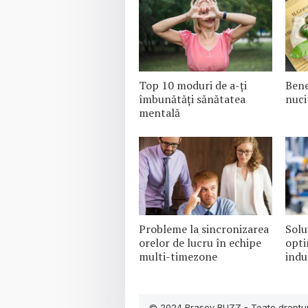
Top 10 moduri de a-ți
Bene
îmbunătăți sănătatea
nuci
mentală
Probleme la sincronizarea
Solu
orelor de lucru în echipe
opti
multi-timezone
indu
© 2024
Brașov BUZZ
- Toate dreptur