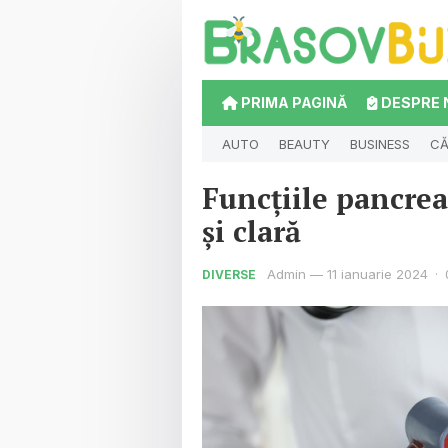
PRIMA PAGINĂ
DESPRE 
AUTO
BEAUTY
BUSINESS
CĂ
Funcțiile pancrea
și clară
Admin
—
11 ianuarie 2024
·
DIVERSE