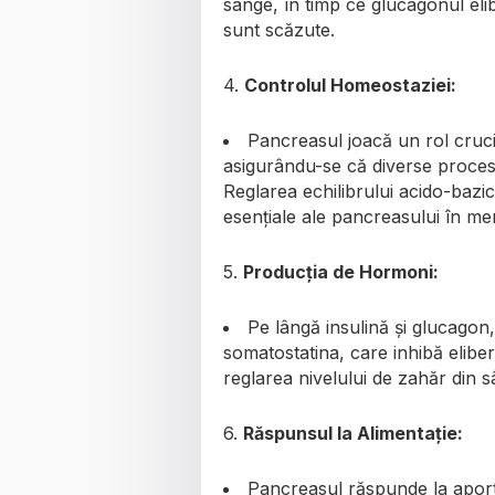
sânge, în timp ce glucagonul eli
sunt scăzute.
4.
Controlul Homeostaziei:
Pancreasul joacă un rol cruc
asigurându-se că diverse proces
Reglarea echilibrului acido-bazic ș
esențiale ale pancreasului în men
5.
Producția de Hormoni:
Pe lângă insulină și glucagon
somatostatina, care inhibă eliber
reglarea nivelului de zahăr din s
6.
Răspunsul la Alimentație:
Pancreasul răspunde la aportu