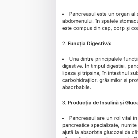
Pancreasul este un organ al si
abdomenului, în spatele stomacu
este compus din cap, corp și co
2.
Funcția Digestivă:
Una dintre principalele funcți
digestive. În timpul digestiei, p
lipaza și tripsina, în intestinul
carbohidraților, grăsimilor și pr
absorbabile.
3.
Producția de Insulină și Gluc
Pancreasul are un rol vital în
pancreatice specializate, numite 
ajută la absorbția glucozei de că