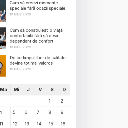
Cum să creezi momente
speciale fără ocazii speciale
19 IULIE 2026
Cum să construiești o viață
confortabilă fără să devii
dependent de confort
18 IULIE 2026
De ce timpul liber de calitate
devine tot mai valoros
16 IULIE 2026
Ma
Mi
J
V
S
D
1
2
4
5
6
7
8
9
11
12
13
14
15
16