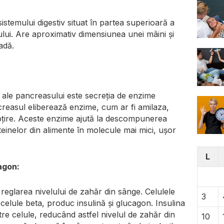
stemului digestiv situat în partea superioară a
lui. Are aproximativ dimensiunea unei mâini și
adă.
i ale pancreasului este secreția de enzime
ancreasul eliberează enzime, cum ar fi amilaza,
 subțire. Aceste enzime ajută la descompunerea
oteinelor din alimente în molecule mai mici, ușor
L
agon:
 reglarea nivelului de zahăr din sânge. Celulele
3
celule beta, produc insulină și glucagon. Insulina
tre celule, reducând astfel nivelul de zahăr din
10