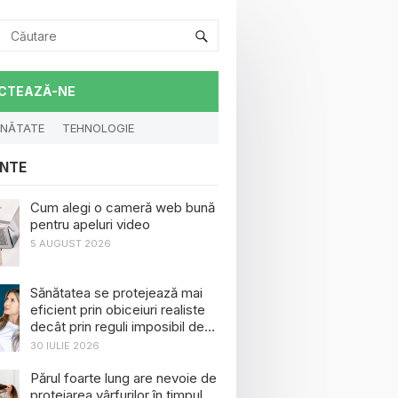
CTEAZĂ-NE
NĂTATE
TEHNOLOGIE
NTE
Cum alegi o cameră web bună
pentru apeluri video
5 AUGUST 2026
Sănătatea se protejează mai
eficient prin obiceiuri realiste
decât prin reguli imposibil de
menținut
30 IULIE 2026
Părul foarte lung are nevoie de
protejarea vârfurilor în timpul