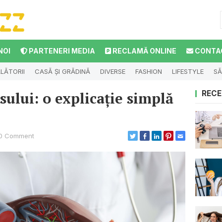
NOI
PARTENERI MEDIA
RECLAMĂ ONLINE
CONTA
LĂTORII
CASĂ ȘI GRĂDINĂ
DIVERSE
FASHION
LIFESTYLE
SĂ
sului: o explicație simplă
RECE
0 Comment