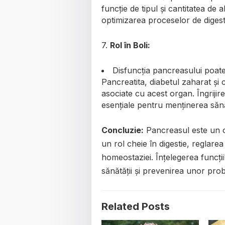
funcție de tipul și cantitatea de
optimizarea proceselor de digesti
7.
Rol în Boli:
Disfuncția pancreasului poat
Pancreatita, diabetul zaharat și
asociate cu acest organ. Îngrijir
esențiale pentru menținerea sănă
Concluzie:
Pancreasul este un o
un rol cheie în digestie, reglare
homeostaziei. Înțelegerea funcți
sănătății și prevenirea unor pro
Related Posts