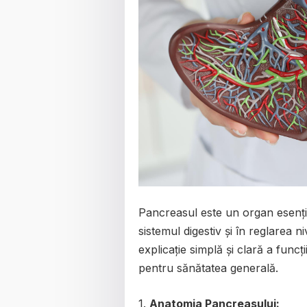
Pancreasul este un organ esenți
sistemul digestiv și în reglarea n
explicație simplă și clară a funcț
pentru sănătatea generală.
1.
Anatomia Pancreasului: