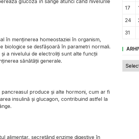
berează glucoză în sânge atunci când nivelurile
17
24
31
ial în menținerea homeostaziei în organism,
e biologice se desfășoară în parametri normali.
ARHI
i a nivelului de electroliți sunt alte funcții
ținerea sănătății generale.
Arhive
, pancreasul produce și alte hormoni, cum ar fi
area insulină și glucagon, contribuind astfel la
ânge.
l alimentar, secretând enzime digestive în