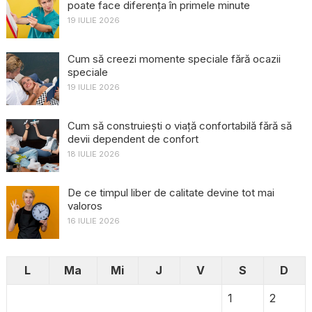
poate face diferența în primele minute
19 IULIE 2026
Cum să creezi momente speciale fără ocazii
speciale
19 IULIE 2026
Cum să construiești o viață confortabilă fără să
devii dependent de confort
18 IULIE 2026
De ce timpul liber de calitate devine tot mai
valoros
16 IULIE 2026
L
Ma
Mi
J
V
S
D
1
2