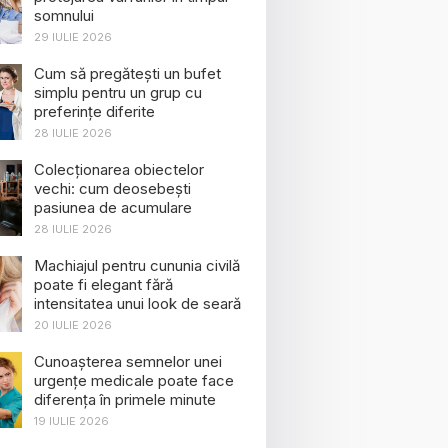
somnului
29 IULIE 2026
Cum să pregătești un bufet
simplu pentru un grup cu
preferințe diferite
28 IULIE 2026
Colecționarea obiectelor
vechi: cum deosebești
pasiunea de acumulare
28 IULIE 2026
Machiajul pentru cununia civilă
poate fi elegant fără
intensitatea unui look de seară
20 IULIE 2026
Cunoașterea semnelor unei
urgențe medicale poate face
diferența în primele minute
19 IULIE 2026