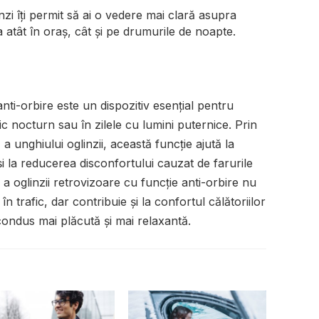
nzi îți permit să ai o vedere mai clară asupra
 atât în oraș, cât și pe drumurile de noapte.
nti-orbire este un dispozitiv esențial pentru
afic nocturn sau în zilele cu lumini puternice. Prin
 unghiului oglinzii, această funcție ajută la
 și la reducerea disconfortului cauzat de farurile
 a oglinzii retrovizoare cu funcție anti-orbire nu
 trafic, dar contribuie și la confortul călătoriilor
condus mai plăcută și mai relaxantă.