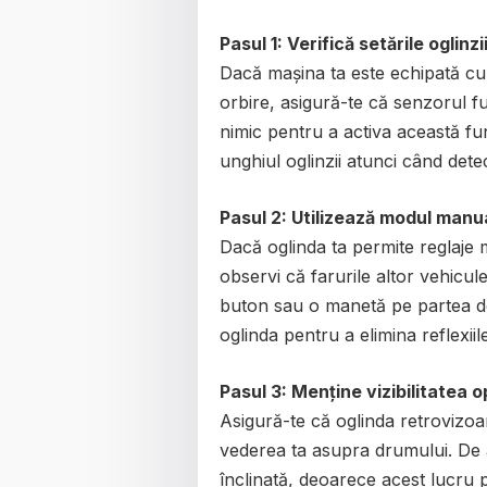
Pasul 1: Verifică setările oglinzi
Dacă mașina ta este echipată cu 
orbire, asigură-te că senzorul f
nimic pentru a activa această fu
unghiul oglinzii atunci când dete
Pasul 2: Utilizează modul manu
Dacă oglinda ta permite reglaje 
observi că farurile altor vehicule 
buton sau o manetă pe partea de j
oglinda pentru a elimina reflexiil
Pasul 3: Menține vizibilitatea 
Asigură-te că oglinda retrovizoa
vederea ta asupra drumului. De a
înclinată, deoarece acest lucru 