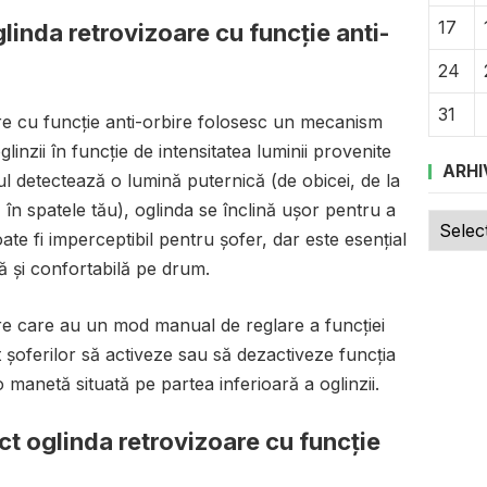
17
inda retrovizoare cu funcție anti-
24
31
are cu funcție anti-orbire folosesc un mecanism
inzii în funcție de intensitatea luminii provenite
ARHI
ul detectează o lumină puternică (de obicei, de la
ă în spatele tău), oglinda se înclină ușor pentru a
Arhive
te fi imperceptibil pentru șofer, dar este esențial
ră și confortabilă pe drum.
oare care au un mod manual de reglare a funcției
t șoferilor să activeze sau să dezactiveze funcția
 manetă situată pe partea inferioară a oglinzii.
ect oglinda retrovizoare cu funcție