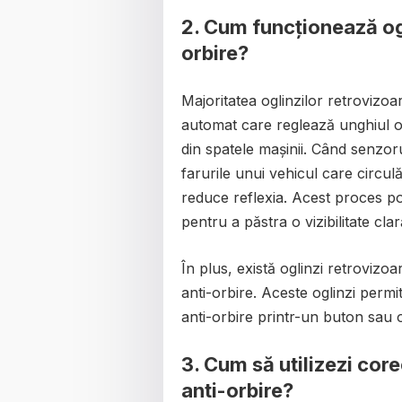
2. Cum funcționează ogl
orbire?
Majoritatea oglinzilor retrovizo
automat care reglează unghiul ogl
din spatele mașinii. Când senzor
farurile unui vehicul care circul
reduce reflexia. Acest proces poa
pentru a păstra o vizibilitate cla
În plus, există oglinzi retroviz
anti-orbire. Aceste oglinzi permi
anti-orbire printr-un buton sau o
3. Cum să utilizezi cor
anti-orbire?