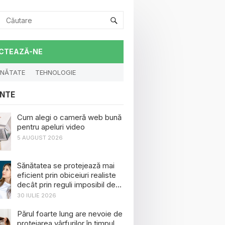
CTEAZĂ-NE
NĂTATE
TEHNOLOGIE
NTE
Cum alegi o cameră web bună
pentru apeluri video
5 AUGUST 2026
Sănătatea se protejează mai
eficient prin obiceiuri realiste
decât prin reguli imposibil de
menținut
30 IULIE 2026
Părul foarte lung are nevoie de
protejarea vârfurilor în timpul