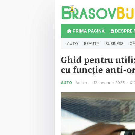
PRIMA PAGINĂ
DESPRE 
AUTO
BEAUTY
BUSINESS
CĂ
Ghid pentru utili
cu funcție anti-o
Admin
—
12 ianuarie 2025
·
0 
AUTO