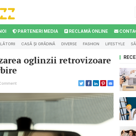
NOI
PARTENERI MEDIA
RECLAMĂ ONLINE
CONTA
LĂTORII
CASĂ ȘI GRĂDINĂ
DIVERSE
FASHION
LIFESTYLE
SĂ
zarea oglinzii retrovizoare
RECE
rbire
Comment