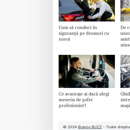
Cum să conduci în
De c
siguranță pe drumuri cu
uneo
noroi
asis
nins
Ce avantaje ai dacă alegi
Ghid
meseria de șofer
sist
profesionist?
mași
© 2024
Brașov BUZZ
- Toate dreptur