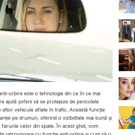
nti-orbire este o tehnologie din ce în ce mai
re ajută șoferii să se protejeze de pericolele
 altor vehicule aflate în trafic. Această funcție
anței pe drumuri, oferind o vizibilitate mai bună și
farurile celor din spate. În acest ghid, vom
 retrovizoare cu funcție anti-orbire și cum să o