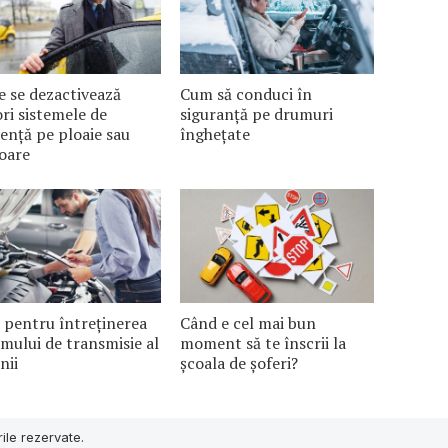
e se dezactivează
Cum să conduci în
ri sistemele de
siguranță pe drumuri
tență pe ploaie sau
înghețate
oare
 pentru întreținerea
Când e cel mai bun
emului de transmisie al
moment să te înscrii la
nii
școala de șoferi?
ile rezervate.