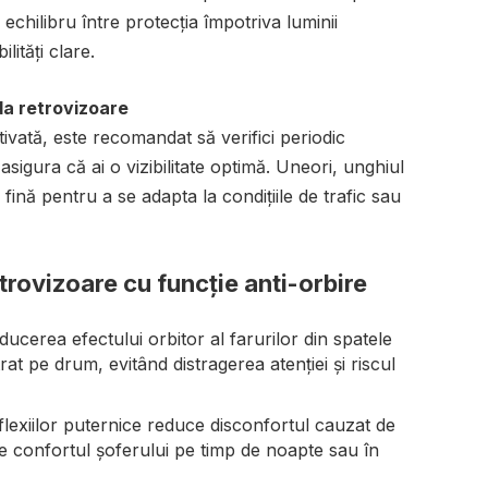
echilibru între protecția împotriva luminii
lități clare.
nda retrovizoare
tivată, este recomandat să verifici periodic
asigura că ai o vizibilitate optimă. Uneori, unghiul
 fină pentru a se adapta la condițiile de trafic sau
retrovizoare cu funcție anti-orbire
ducerea efectului orbitor al farurilor din spatele
rat pe drum, evitând distragerea atenției și riscul
eflexiilor puternice reduce disconfortul cauzat de
e confortul șoferului pe timp de noapte sau în