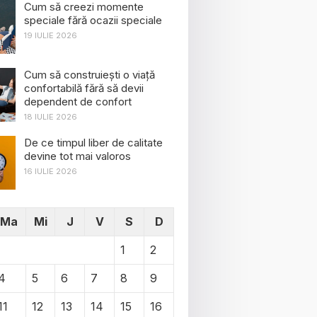
Cum să creezi momente
speciale fără ocazii speciale
19 IULIE 2026
Cum să construiești o viață
confortabilă fără să devii
dependent de confort
18 IULIE 2026
De ce timpul liber de calitate
devine tot mai valoros
16 IULIE 2026
Ma
Mi
J
V
S
D
1
2
4
5
6
7
8
9
11
12
13
14
15
16