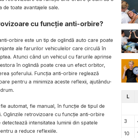
a de toate avantajele sale.
rovizoare cu funcție anti-orbire?
anti-orbire este un tip de oglindă auto care poate
jante ale farurilor vehiculelor care circulă în
aptea. Atunci când un vehicul cu farurile aprinse
acestora în oglindă poate crea un efect orbitor,
rerea șoferului. Funcția anti-orbire reglează
oare pentru a minimiza aceste reflexii, ajutându-
 drum.
L
fie automat, fie manual, în funcție de tipul de
. Oglinzile retrovizoare cu funcție anti-orbire
3
detectează intensitatea luminii din spatele
entru a reduce reflexiile.
10