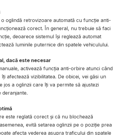
i
o oglindă retrovizoare automată cu funcție anti-
uncționează corect. În general, nu trebuie să faci
ncție, deoarece sistemul își reglează automat
ctează luminile puternice din spatele vehiculului.
al, dacă este necesar
manuale, activează funcția anti-orbire atunci când
îți afectează vizibilitatea. De obicei, vei găsi un
os a oglinzii care îți va permite să ajustezi
e deranjante.
optimă
re este reglată corect și că nu blochează
semenea, evită setarea oglinzii pe o poziție prea
poate afecta vederea asupra traficului din spatele