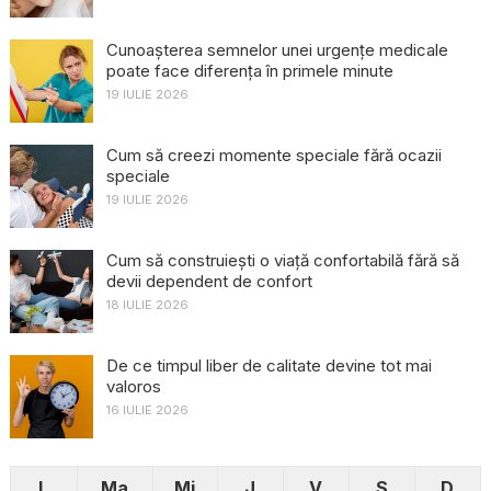
Cunoașterea semnelor unei urgențe medicale
poate face diferența în primele minute
19 IULIE 2026
Cum să creezi momente speciale fără ocazii
speciale
19 IULIE 2026
Cum să construiești o viață confortabilă fără să
devii dependent de confort
18 IULIE 2026
De ce timpul liber de calitate devine tot mai
valoros
16 IULIE 2026
L
Ma
Mi
J
V
S
D