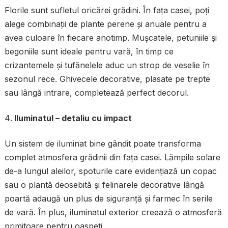
Florile sunt sufletul oricărei grădini. În fața casei, poți
alege combinații de plante perene și anuale pentru a
avea culoare în fiecare anotimp. Mușcatele, petuniile și
begoniile sunt ideale pentru vară, în timp ce
crizantemele și tufănelele aduc un strop de veselie în
sezonul rece. Ghivecele decorative, plasate pe trepte
sau lângă intrare, completează perfect decorul.
Iluminatul – detaliu cu impact
Un sistem de iluminat bine gândit poate transforma
complet atmosfera grădinii din fața casei. Lămpile solare
de-a lungul aleilor, spoturile care evidențiază un copac
sau o plantă deosebită și felinarele decorative lângă
poartă adaugă un plus de siguranță și farmec în serile
de vară. În plus, iluminatul exterior creează o atmosferă
primitoare pentru oaspeți.