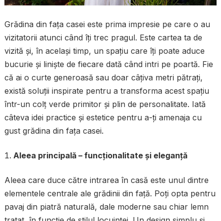
Grădina din fața casei este prima impresie pe care o au
vizitatorii atunci când îți trec pragul. Este cartea ta de
vizită și, în același timp, un spațiu care îți poate aduce
bucurie și liniște de fiecare dată când intri pe poartă. Fie
că ai o curte generoasă sau doar câțiva metri pătrați,
există soluții inspirate pentru a transforma acest spațiu
într-un colț verde primitor și plin de personalitate. Iată
câteva idei practice și estetice pentru a-ți amenaja cu
gust grădina din fața casei.
Aleea principală – funcționalitate și eleganță
Aleea care duce către intrarea în casă este unul dintre
elementele centrale ale grădinii din față. Poți opta pentru
pavaj din piatră naturală, dale moderne sau chiar lemn
tratat, în funcție de stilul locuinței. Un design simplu și