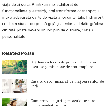
viața de zi cu zi. Printr-un mix echilibrat de
funcționalitate și estetică, poți transforma acest spațiu
într-o adevărată carte de vizită a locuinței tale. Indiferent
de dimensiune, cu puțină grijă și atenție la detalii, grădina
din față poate deveni un loc plin de culoare, viață și
personalitate.
Related Posts
Grădina cu locuri de popas: bănci, scaune
ascunse și mici zone de contemplare
Casa cu decor inspirat de liniștea serilor de
vară
Cum creezi colțuri spectaculoase care
atrag imediat privirea