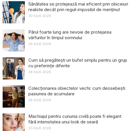
Sănătatea se protejează mai eficient prin obiceiuri
realiste decât prin reguli imposibil de menținut
30 IULIE 2026
Părul foarte lung are nevoie de protejarea
vârfurilor în timpul somnului
29 IULIE 2026
Cum să pregătești un bufet simplu pentru un grup
cu preferințe diferite
28 IULIE 2026
Colecționarea obiectelor vechi: cum deosebești
pasiunea de acumulare
28 IULIE 2026
Machiajul pentru cununia civilă poate fi elegant
fără intensitatea unui look de seară
20 IULIE 2026