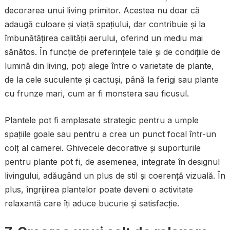
decorarea unui living primitor. Acestea nu doar că
adaugă culoare și viață spațiului, dar contribuie și la
îmbunătățirea calității aerului, oferind un mediu mai
sănătos. În funcție de preferințele tale și de condițiile de
lumină din living, poți alege între o varietate de plante,
de la cele suculente și cactuși, până la ferigi sau plante
cu frunze mari, cum ar fi monstera sau ficusul.
Plantele pot fi amplasate strategic pentru a umple
spațiile goale sau pentru a crea un punct focal într-un
colț al camerei. Ghivecele decorative și suporturile
pentru plante pot fi, de asemenea, integrate în designul
livingului, adăugând un plus de stil și coerență vizuală. În
plus, îngrijirea plantelor poate deveni o activitate
relaxantă care îți aduce bucurie și satisfacție.