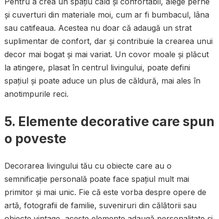
Pentru a crea un spațiu cald și confortabil, alege perne
și cuverturi din materiale moi, cum ar fi bumbacul, lâna
sau catifeaua. Acestea nu doar că adaugă un strat
suplimentar de confort, dar și contribuie la crearea unui
decor mai bogat și mai variat. Un covor moale și plăcut
la atingere, plasat în centrul livingului, poate defini
spațiul și poate aduce un plus de căldură, mai ales în
anotimpurile reci.
5.
Elemente decorative care spun
o poveste
Decorarea livingului tău cu obiecte care au o
semnificație personală poate face spațiul mult mai
primitor și mai unic. Fie că este vorba despre opere de
artă, fotografii de familie, suveniruri din călătorii sau
obiecte vintage, aceste elemente adaugă personalitate și