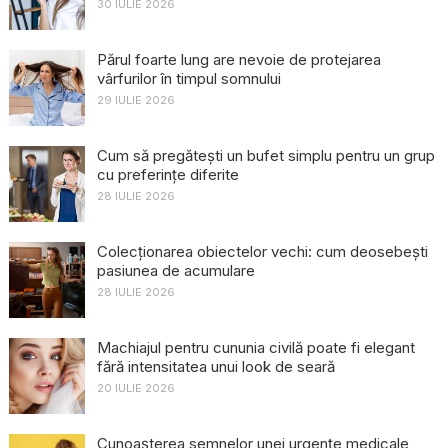
30 IULIE 2026
Părul foarte lung are nevoie de protejarea
vârfurilor în timpul somnului
29 IULIE 2026
Cum să pregătești un bufet simplu pentru un grup
cu preferințe diferite
28 IULIE 2026
Colecționarea obiectelor vechi: cum deosebești
pasiunea de acumulare
28 IULIE 2026
Machiajul pentru cununia civilă poate fi elegant
fără intensitatea unui look de seară
20 IULIE 2026
Cunoașterea semnelor unei urgențe medicale