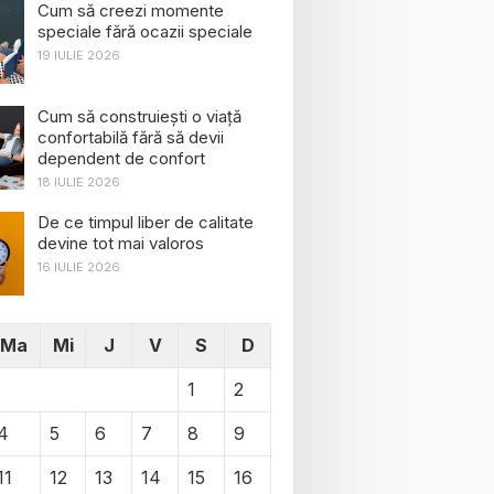
Cum să creezi momente
speciale fără ocazii speciale
19 IULIE 2026
Cum să construiești o viață
confortabilă fără să devii
dependent de confort
18 IULIE 2026
De ce timpul liber de calitate
devine tot mai valoros
16 IULIE 2026
Ma
Mi
J
V
S
D
1
2
4
5
6
7
8
9
11
12
13
14
15
16