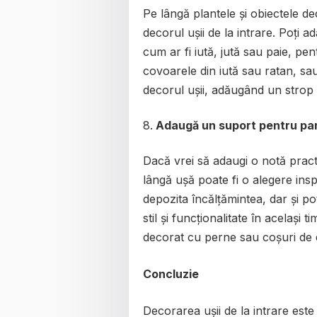
Pe lângă plantele și obiectele de
decorul ușii de la intrare. Poți 
cum ar fi iută, jută sau paie, p
covoarele din iută sau ratan, sa
decorul ușii, adăugând un strop 
Adaugă un suport pentru pan
Dacă vrei să adaugi o notă prac
lângă ușă poate fi o alegere ins
depozita încălțămintea, dar și p
stil și funcționalitate în același
decorat cu perne sau coșuri de 
Concluzie
Decorarea ușii de la intrare est