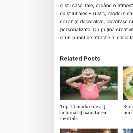
și stil casei tale, creând o atmos
de stilul ales – rustic, modern s
coronițe decorative, covorașe c
personalizate. Cu puțină creativi
și un punct de atracție al casei ta
Related Posts
Top 10 moduri de a-ți
Bene
îmbunătăți sănătatea
nuci
mentală