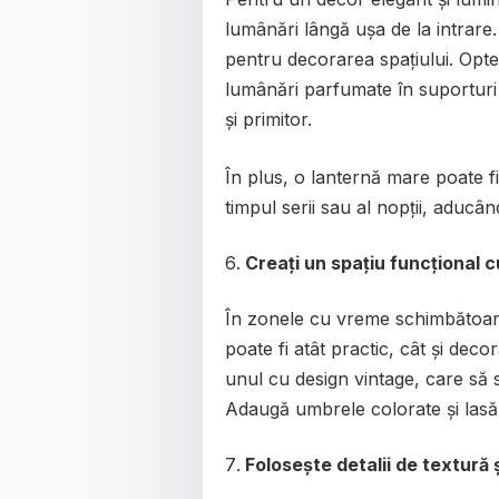
lumânări lângă ușa de la intrare. 
pentru decorarea spațiului. Opt
lumânări parfumate în suporturi
și primitor.
În plus, o lanternă mare poate f
timpul serii sau al nopții, aducân
Creați un spațiu funcțional 
În zonele cu vreme schimbătoare
poate fi atât practic, cât și deco
unul cu design vintage, care să se
Adaugă umbrele colorate și lasă-
Folosește detalii de textură 