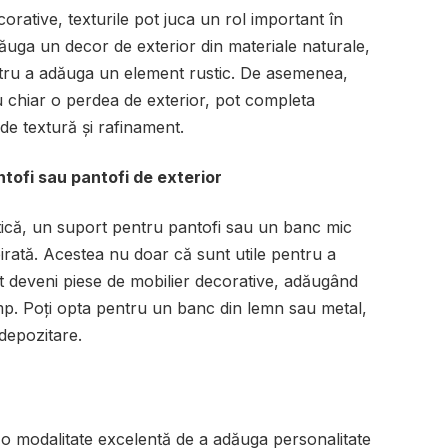
corative, texturile pot juca un rol important în
adăuga un decor de exterior din materiale naturale,
entru a adăuga un element rustic. De asemenea,
u chiar o perdea de exterior, pot completa
de textură și rafinament.
tofi sau pantofi de exterior
tică, un suport pentru pantofi sau un banc mic
pirată. Acestea nu doar că sunt utile pentru a
ot deveni piese de mobilier decorative, adăugând
 timp. Poți opta pentru un banc din lemn sau metal,
depozitare.
e o modalitate excelentă de a adăuga personalitate