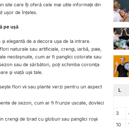
un site care îți oferă cele mai utile informații din
d ușor de înțeles.
ă pe ușă
 și elegantă de a decora ușa de la intrare.
lori naturale sau artificiale, crengi, iarbă, paie,
ale neobișnuite, cum ar fi panglici colorate sau
e sezon sau de sărbători, poți schimba coronița
e și viață ușii tale.
sește flori vii sau plante verzi pentru un aspect
L
ente de sezon, cum ar fi frunze uscate, dovleci
3
in crengi de brad cu globuri sau panglici roșii
10