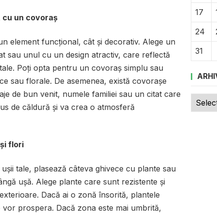
17
t cu un covoraș
24
un element funcțional, cât și decorativ. Alege un
31
 sau unul cu un design atractiv, care reflectă
i tale. Poți opta pentru un covoraș simplu sau
ARHI
ce sau florale. De asemenea, există covorașe
aje de bun venit, numele familiei sau un citat care
Arhive
lus de căldură și va crea o atmosferă
i flori
 ușii tale, plasează câteva ghivece cu plante sau
ângă ușă. Alege plante care sunt rezistente și
 exterioare. Dacă ai o zonă însorită, plantele
le vor prospera. Dacă zona este mai umbrită,