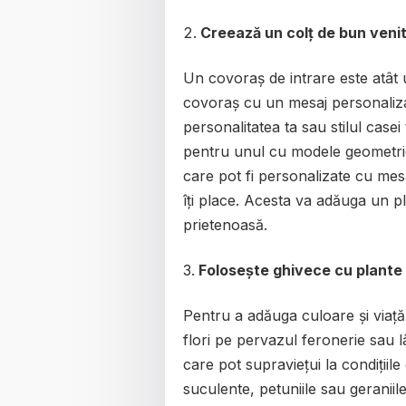
Creează un colț de bun veni
Un covoraș de intrare este atât 
covoraș cu un mesaj personalizat
personalitatea ta sau stilul case
pentru unul cu modele geometri
care pot fi personalizate cu mes
îți place. Acesta va adăuga un p
prietenoasă.
Folosește ghivece cu plante ș
Pentru a adăuga culoare și viață
flori pe pervazul feronerie sau l
care pot supraviețui la condițiile
suculente, petuniile sau geranii