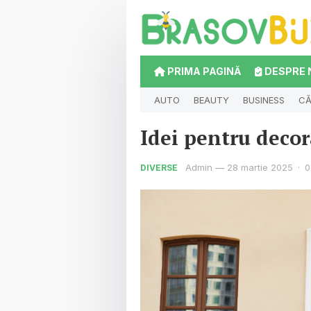
PRIMA PAGINĂ
DESPRE 
AUTO
BEAUTY
BUSINESS
CĂ
Idei pentru decora
Admin
—
28 martie 2025
·
0
DIVERSE