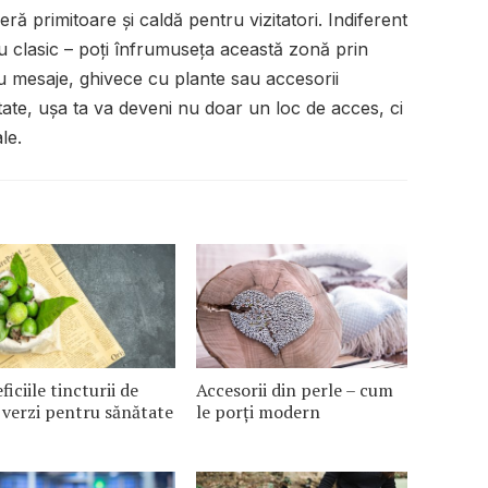
feră primitoare și caldă pentru vizitatori. Indiferent
au clasic – poți înfrumuseța această zonă prin
u mesaje, ghivece cu plante sau accesorii
tate, ușa ta va deveni nu doar un loc de acces, ci
le.
ficiile tincturii de
Accesorii din perle – cum
 verzi pentru sănătate
le porți modern