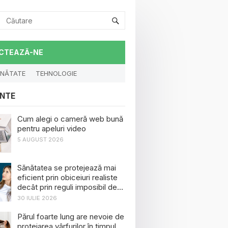
CTEAZĂ-NE
NĂTATE
TEHNOLOGIE
NTE
Cum alegi o cameră web bună
pentru apeluri video
5 AUGUST 2026
Sănătatea se protejează mai
eficient prin obiceiuri realiste
decât prin reguli imposibil de
menținut
30 IULIE 2026
Părul foarte lung are nevoie de
protejarea vârfurilor în timpul