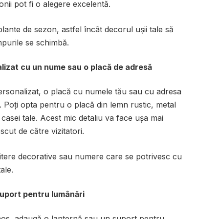
nii pot fi o alegere excelentă.
ante de sezon, astfel încât decorul ușii tale să
purile se schimbă.
alizat cu un nume sau o placă de adresă
personalizat, o placă cu numele tău sau cu adresa
ă. Poți opta pentru o placă din lemn rustic, metal
l casei tale. Acest mic detaliu va face ușa mai
cut de către vizitatori.
itere decorative sau numere care se potrivesc cu
ale.
suport pentru lumânări
nos, adaugă o lanternă sau un suport pentru