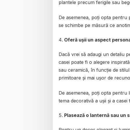
plantele precum ferigile sau bego
De asemenea, poți opta pentru pl
se schimbe pe măsură ce anotim
Oferă ușii un aspect person
Dacă vrei să adaugi un detaliu 
casei poate fi o alegere inspirat
sau ceramică, în funcție de stilu
primitoare și mai ușor de recunos
De asemenea, poți opta pentru l
tema decorativă a ușii și a casei t
Plasează o lanternă sau un 
Pentru un decor elegant și lumi