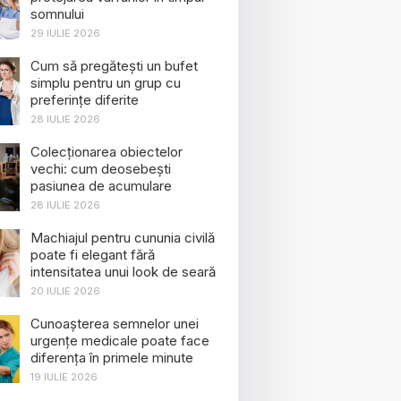
somnului
29 IULIE 2026
Cum să pregătești un bufet
simplu pentru un grup cu
preferințe diferite
28 IULIE 2026
Colecționarea obiectelor
vechi: cum deosebești
pasiunea de acumulare
28 IULIE 2026
Machiajul pentru cununia civilă
poate fi elegant fără
intensitatea unui look de seară
20 IULIE 2026
Cunoașterea semnelor unei
urgențe medicale poate face
diferența în primele minute
19 IULIE 2026