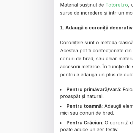
Material susținut de
Totorel.ro
, 
surse de încredere și într-un mo
Adaugă o coroniță decorativ
Coronițele sunt o metodă clasică
Acestea pot fi confecționate din f
conuri de brad, sau chiar materi
accesorii metalice. În funcție d
pentru a adăuga un plus de culoar
Pentru primăvară/vară
: Folo
proaspăt și natural.
Pentru toamnă
: Adaugă elem
mici sau conuri de brad.
Pentru Crăciun
: O coroniță d
poate aduce un aer festiv.