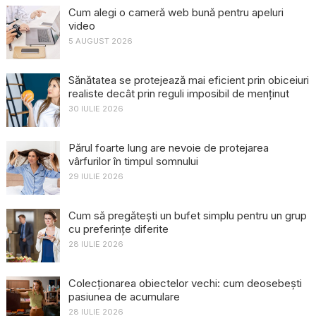
Cum alegi o cameră web bună pentru apeluri
video
5 AUGUST 2026
Sănătatea se protejează mai eficient prin obiceiuri
realiste decât prin reguli imposibil de menținut
30 IULIE 2026
Părul foarte lung are nevoie de protejarea
vârfurilor în timpul somnului
29 IULIE 2026
Cum să pregătești un bufet simplu pentru un grup
cu preferințe diferite
28 IULIE 2026
Colecționarea obiectelor vechi: cum deosebești
pasiunea de acumulare
28 IULIE 2026