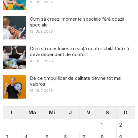
19 IULIE 2026
Cum să creezi momente speciale fără ocazii
speciale
19 IULIE 2026
Cum să construiești o viață confortabilă fără să
devii dependent de confort
18 IULIE 2026
De ce timpul liber de calitate devine tot mai
valoros
16 IULIE 2026
L
Ma
Mi
J
V
S
D
1
2
3
4
5
6
7
8
9