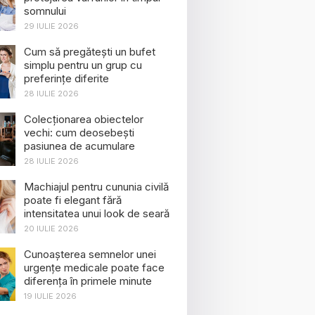
somnului
29 IULIE 2026
Cum să pregătești un bufet
simplu pentru un grup cu
preferințe diferite
28 IULIE 2026
Colecționarea obiectelor
vechi: cum deosebești
pasiunea de acumulare
28 IULIE 2026
Machiajul pentru cununia civilă
poate fi elegant fără
intensitatea unui look de seară
20 IULIE 2026
Cunoașterea semnelor unei
urgențe medicale poate face
diferența în primele minute
19 IULIE 2026