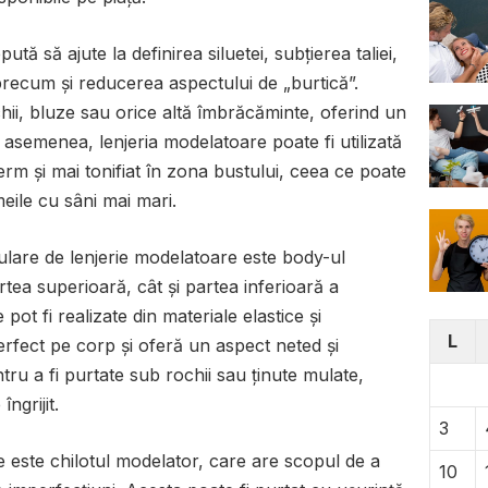
ă să ajute la definirea siluetei, subțierea taliei,
 precum și reducerea aspectului de „burtică”.
hii, bluze sau orice altă îmbrăcăminte, oferind un
 asemenea, lenjeria modelatoare poate fi utilizată
erm și mai tonifiat în zona bustului, ceea ce poate
eile cu sâni mai mari.
pulare de lenjerie modelatoare este body-ul
tea superioară, cât și partea inferioară a
ot fi realizate din materiale elastice și
L
rfect pe corp și oferă un aspect neted și
ru a fi purtate sub rochii sau ținute mulate,
ngrijit.
3
e este chilotul modelator, care are scopul de a
10