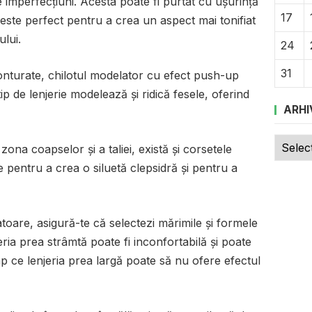
le imperfecțiuni. Acesta poate fi purtat cu ușurință
17
 este perfect pentru a crea un aspect mai tonifiat
lui.
24
31
conturate, chilotul modelator cu efect push-up
ip de lenjerie modelează și ridică fesele, oferind
ARHI
Arhive
na coapselor și a taliei, există și corsetele
 pentru a crea o siluetă clepsidră și pentru a
toare, asigură-te că selectezi mărimile și formele
eria prea strâmtă poate fi inconfortabilă și poate
mp ce lenjeria prea largă poate să nu ofere efectul