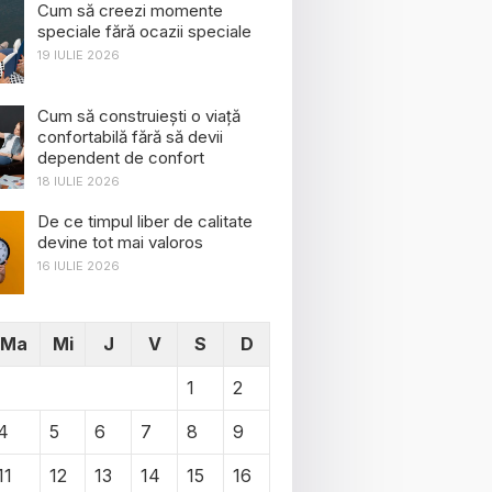
Cum să creezi momente
speciale fără ocazii speciale
19 IULIE 2026
Cum să construiești o viață
confortabilă fără să devii
dependent de confort
18 IULIE 2026
De ce timpul liber de calitate
devine tot mai valoros
16 IULIE 2026
Ma
Mi
J
V
S
D
1
2
4
5
6
7
8
9
11
12
13
14
15
16