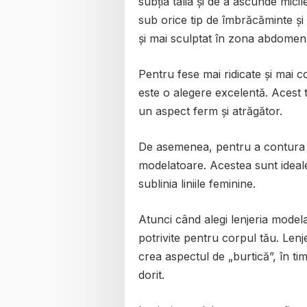
subția talia și de a ascunde mici
sub orice tip de îmbrăcăminte și
și mai sculptat în zona abdomenu
Pentru fese mai ridicate și mai 
este o alegere excelentă. Acest t
un aspect ferm și atrăgător.
De asemenea, pentru a contura zo
modelatoare. Acestea sunt ideale
sublinia liniile feminine.
Atunci când alegi lenjeria modela
potrivite pentru corpul tău. Lenj
crea aspectul de „burtică”, în ti
dorit.