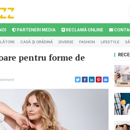
NOI
PARTENERI MEDIA
RECLAMĂ ONLINE
CONTA
LĂTORII
CASĂ ȘI GRĂDINĂ
DIVERSE
FASHION
LIFESTYLE
SĂ
oare pentru forme de
RECE
Comment