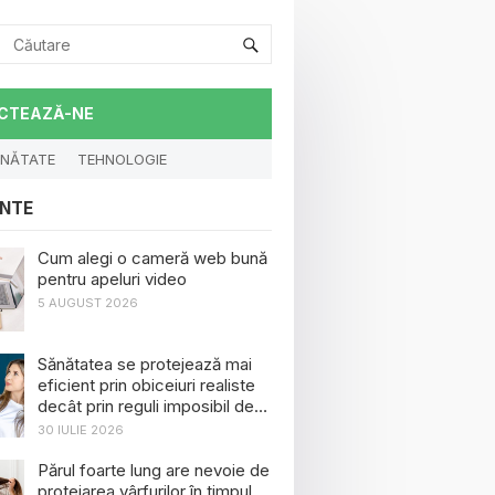
CTEAZĂ-NE
NĂTATE
TEHNOLOGIE
NTE
Cum alegi o cameră web bună
pentru apeluri video
5 AUGUST 2026
Sănătatea se protejează mai
eficient prin obiceiuri realiste
decât prin reguli imposibil de
menținut
30 IULIE 2026
Părul foarte lung are nevoie de
protejarea vârfurilor în timpul