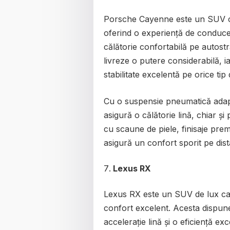
Porsche Cayenne este un SUV car
oferind o experiență de conduce
călătorie confortabilă pe autost
livreze o putere considerabilă, i
stabilitate excelentă pe orice tip
Cu o suspensie pneumatică adapt
asigură o călătorie lină, chiar și
cu scaune de piele, finisaje pre
asigură un confort sporit pe dist
Lexus RX
Lexus RX este un SUV de lux ca
confort excelent. Acesta dispun
accelerație lină și o eficiență ex