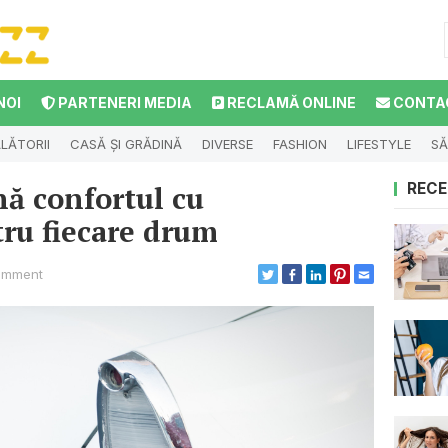
NOI
PARTENERI MEDIA
RECLAMĂ ONLINE
CONTA
LĂTORII
CASĂ ȘI GRĂDINĂ
DIVERSE
FASHION
LIFESTYLE
SĂ
nă confortul cu
RECE
ru fiecare drum
omment