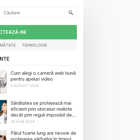
CTEAZĂ-NE
NĂTATE
TEHNOLOGIE
NTE
Cum alegi o cameră web bună
pentru apeluri video
5 AUGUST 2026
Sănătatea se protejează mai
eficient prin obiceiuri realiste
decât prin reguli imposibil de
menținut
30 IULIE 2026
Părul foarte lung are nevoie de
protejarea vârfurilor în timpul