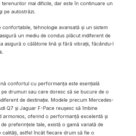
 terenurilor mai dificile, dar este în continuare un
gi pe autostrăzi.
e confortabile, tehnologie avansată și un sistem
 asigură un mediu de condus plăcut indiferent de
a asigură o călătorie lină și fără vibrații, făcându-l
i.
nă confortul cu performanța este esențială
p pe drumuri sau care doresc să se bucure de o
ndiferent de destinație. Modele precum Mercedes-
di Q7 și Jaguar F-Pace reușesc să îmbine
 armonios, oferind o performanță excelentă și
 de preferințele tale, există o gamă variată de
 calități, astfel încât fiecare drum să fie o