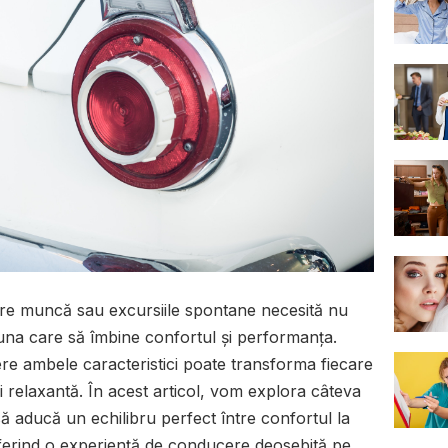
 spre muncă sau excursiile spontane necesită nu
 una care să îmbine confortul și performanța.
re ambele caracteristici poate transforma fiecare
i relaxantă. În acest articol, vom explora câteva
 aducă un echilibru perfect între confortul la
ferind o experiență de conducere deosebită pe