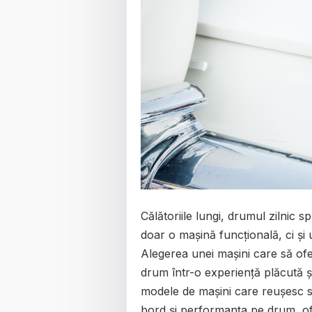
Călătoriile lungi, drumul zilnic
doar o mașină funcțională, ci și
Alegerea unei mașini care să ofe
drum într-o experiență plăcută ș
modele de mașini care reușesc să
bord și performanța pe drum, o