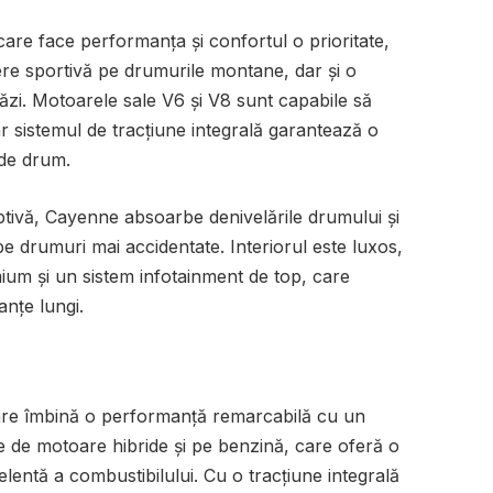
e face performanța și confortul o prioritate,
re sportivă pe drumurile montane, dar și o
răzi. Motoarele sale V6 și V8 sunt capabile să
ar sistemul de tracțiune integrală garantează o
 de drum.
ivă, Cayenne absoarbe denivelările drumului și
 pe drumuri mai accidentate. Interiorul este luxos,
mium și un sistem infotainment de top, care
anțe lungi.
re îmbină o performanță remarcabilă cu un
e de motoare hibride și pe benzină, care oferă o
celentă a combustibilului. Cu o tracțiune integrală