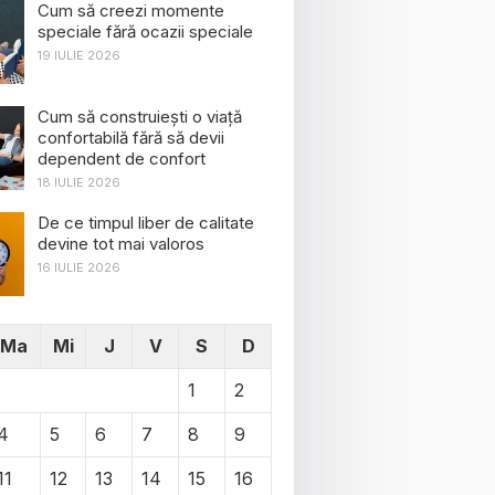
Cum să creezi momente
speciale fără ocazii speciale
19 IULIE 2026
Cum să construiești o viață
confortabilă fără să devii
dependent de confort
18 IULIE 2026
De ce timpul liber de calitate
devine tot mai valoros
16 IULIE 2026
Ma
Mi
J
V
S
D
1
2
4
5
6
7
8
9
11
12
13
14
15
16