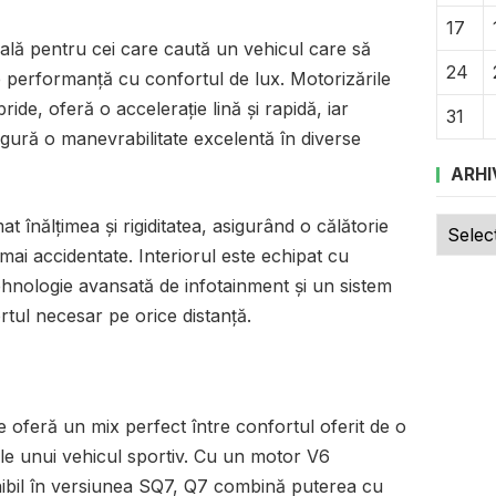
17
ală pentru cei care caută un vehicul care să
24
performanță cu confortul de lux. Motorizările
bride, oferă o accelerație lină și rapidă, iar
31
igură o manevrabilitate excelentă în diverse
ARHI
Arhive
 înălțimea și rigiditatea, asigurând o călătorie
mai accidentate. Interiorul este echipat cu
ehnologie avansată de infotainment și un sistem
tul necesar pe orice distanță.
oferă un mix perfect între confortul oferit de o
le unui vehicul sportiv. Cu un motor V6
ibil în versiunea SQ7, Q7 combină puterea cu