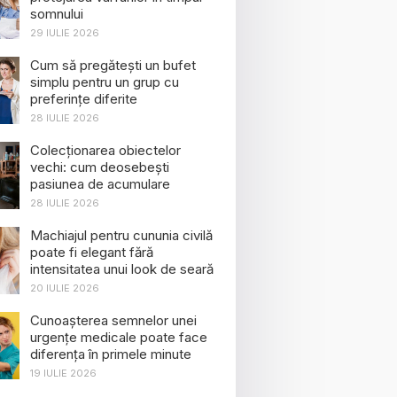
somnului
29 IULIE 2026
Cum să pregătești un bufet
simplu pentru un grup cu
preferințe diferite
28 IULIE 2026
Colecționarea obiectelor
vechi: cum deosebești
pasiunea de acumulare
28 IULIE 2026
Machiajul pentru cununia civilă
poate fi elegant fără
intensitatea unui look de seară
20 IULIE 2026
Cunoașterea semnelor unei
urgențe medicale poate face
diferența în primele minute
19 IULIE 2026