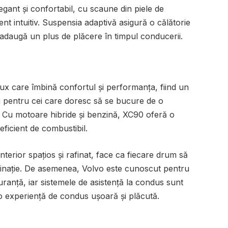
egant și confortabil, cu scaune din piele de
ent intuitiv. Suspensia adaptivă asigură o călătorie
iv adaugă un plus de plăcere în timpul conducerii.
ux care îmbină confortul și performanța, fiind un
 și pentru cei care doresc să se bucure de o
 Cu motoare hibride și benzină, XC90 oferă o
eficient de combustibil.
terior spațios și rafinat, face ca fiecare drum să
estinație. De asemenea, Volvo este cunoscut pentru
uranță, iar sistemele de asistență la condus sunt
 o experiență de condus ușoară și plăcută.