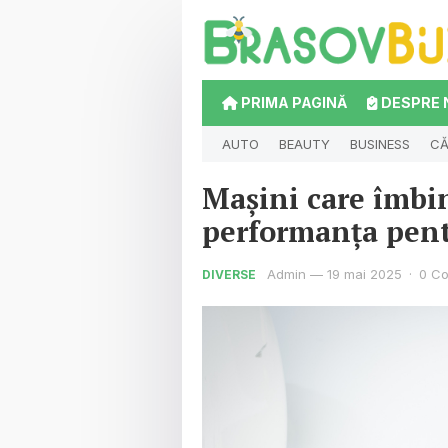
PRIMA PAGINĂ
DESPRE 
AUTO
BEAUTY
BUSINESS
CĂ
Mașini care îmbi
performanța pent
Admin
—
19 mai 2025
·
0 C
DIVERSE