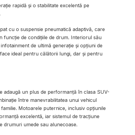
ație rapidă și o stabilitate excelentă pe
.
pat cu o suspensie pneumatică adaptivă, care
în funcție de condițiile de drum. Interiorul său
 infotainment de ultimă generație și opțiuni de
 face ideal pentru călătorii lungi, dar și pentru
e adaugă un plus de performanță în clasa SUV-
mbinație între manevrabilitatea unui vehicul
familie. Motoarele puternice, inclusiv opțiunile
formanță excelentă, iar sistemul de tracțiune
e pe drumuri umede sau alunecoase.