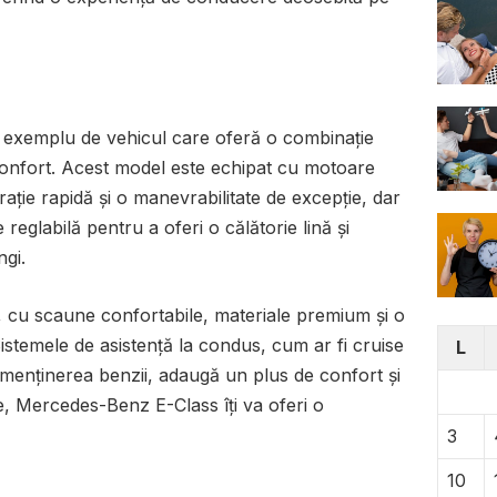
exemplu de vehicul care oferă o combinație
confort. Acest model este echipat cu motoare
ație rapidă și o manevrabilitate de excepție, dar
 reglabilă pentru a oferi o călătorie lină și
ngi.
s, cu scaune confortabile, materiale premium și o
istemele de asistență la condus, cum ar fi cruise
L
a menținerea benzii, adaugă un plus de confort și
ie, Mercedes-Benz E-Class îți va oferi o
3
10