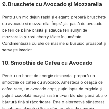
9. Bruschete cu Avocado și Mozzarella
Pentru un mic dejun rapid și elegant, prepară bruschete
cu avocado și mozzarella. Împrăștie pastă de avocado
pe felii de pâine prăjită și adaugă felii subțiri de
mozzarella și roșii cherry tăiate în jumătate.
Condimentează cu ulei de măsline și busuioc proaspăt și
servește imediat.
10. Smoothie de Cafea cu Avocado
Pentru un boost de energie dimineața, prepară un
smoothie de cafea cu avocado. Amestecă o ceașcă de
cafea rece, un avocado copt, puțin lapte de migdale și
puțină ciocolată neagră rasă într-un blender până obții o
băutură fină și răcoritoare. Este o alternativă sănătoasă
la cafeaua clasică și îți va oferi un plus de energie