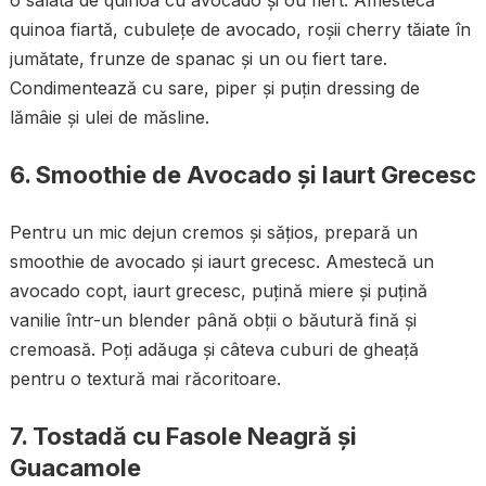
quinoa fiartă, cubulețe de avocado, roșii cherry tăiate în
jumătate, frunze de spanac și un ou fiert tare.
Condimentează cu sare, piper și puțin dressing de
lămâie și ulei de măsline.
6. Smoothie de Avocado și Iaurt Grecesc
Pentru un mic dejun cremos și sățios, prepară un
smoothie de avocado și iaurt grecesc. Amestecă un
avocado copt, iaurt grecesc, puțină miere și puțină
vanilie într-un blender până obții o băutură fină și
cremoasă. Poți adăuga și câteva cuburi de gheață
pentru o textură mai răcoritoare.
7. Tostadă cu Fasole Neagră și
Guacamole