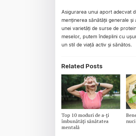
Asigurarea unui aport adecvat de 
menținerea sănătății generale și 
unei varietăți de surse de proteine
meselor, putem îndeplini cu ușur
un stil de viață activ și sănătos.
Related Posts
Top 10 moduri de a-ți
Bene
îmbunătăți sănătatea
nuci
mentală