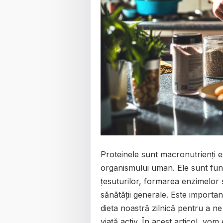
Proteinele sunt macronutrienți e
organismului uman. Ele sunt fun
țesuturilor, formarea enzimelor
sănătății generale. Este importa
dieta noastră zilnică pentru a ne
viață activ. În acest articol, vo