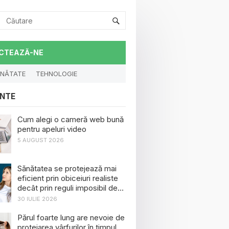
CTEAZĂ-NE
NĂTATE
TEHNOLOGIE
NTE
Cum alegi o cameră web bună
pentru apeluri video
5 AUGUST 2026
Sănătatea se protejează mai
eficient prin obiceiuri realiste
decât prin reguli imposibil de
menținut
30 IULIE 2026
Părul foarte lung are nevoie de
protejarea vârfurilor în timpul