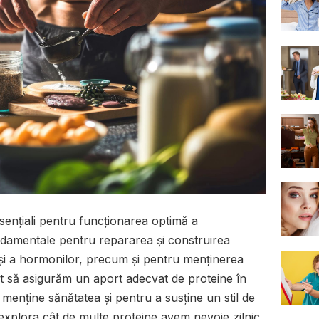
sențiali pentru funcționarea optimă a
damentale pentru repararea și construirea
 și a hormonilor, precum și pentru menținerea
nt să asigurăm un aport adecvat de proteine în
 menține sănătatea și pentru a susține un stil de
m explora cât de multe proteine avem nevoie zilnic