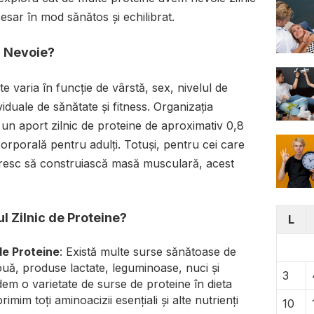
esar în mod sănătos și echilibrat.
m Nevoie?
e varia în funcție de vârstă, sex, nivelul de
dividuale de sănătate și fitness. Organizația
un aport zilnic de proteine de aproximativ 0,8
rporală pentru adulți. Totuși, pentru cei care
ăresc să construiască masă musculară, acest
 Zilnic de Proteine?
L
de Proteine
: Există multe surse sănătoase de
ouă, produse lactate, leguminoase, nuci și
3
dem o varietate de surse de proteine în dieta
mim toți aminoacizii esențiali și alte nutrienți
10