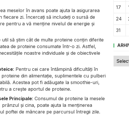
17
area meselor în avans poate ajuta la asigurarea
 fiecare zi. Încercați să includeți o sursă de
24
re pentru a vă menține nivelul de energie și
31
e util să știm cât de multe proteine conțin diferite
ARHI
atea de proteine consumate într-o zi. Astfel,
ecesitățile noastre individuale și de obiectivele
Arhive
oteice
: Pentru cei care întâmpină dificultăți în
e proteine din alimentație, suplimentele cu pulberi
abilă. Acestea pot fi adăugate la smoothie-uri,
tru a crește aportul de proteine.
ele Principale
: Consumul de proteine la mesele
, prânzul și cina, poate ajuta la menținerea
olul poftei de mâncare pe parcursul întregii zile.