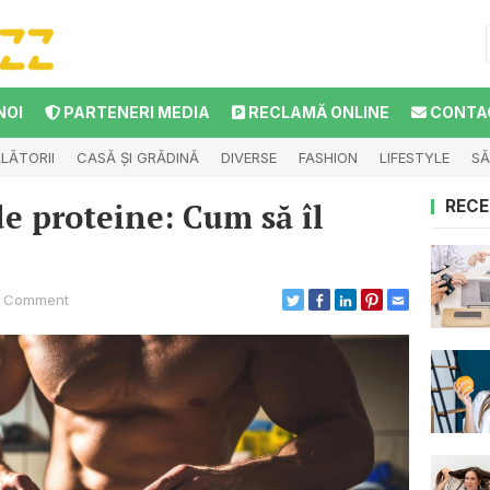
NOI
PARTENERI MEDIA
RECLAMĂ ONLINE
CONTA
LĂTORII
CASĂ ȘI GRĂDINĂ
DIVERSE
FASHION
LIFESTYLE
SĂ
de proteine: Cum să îl
RECE
 Comment