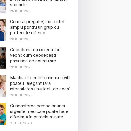
somnului
29 IULIE 2026
Cum să pregătești un bufet
simplu pentru un grup cu
preferințe diferite
28 IULIE 2026
Colecționarea obiectelor
vechi: cum deosebești
pasiunea de acumulare
28 IULIE 2026
Machiajul pentru cununia civilă
poate fi elegant fără
intensitatea unui look de seară
20 IULIE 2026
Cunoașterea semnelor unei
urgențe medicale poate face
diferența în primele minute
19 IULIE 2026