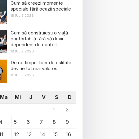
Cum să creezi momente
speciale fără ocazii speciale
19 IULIE 2026
Cum să construiești o viață
confortabilă fără să devii
dependent de confort
18 IULIE 2026
De ce timpul liber de calitate
devine tot mai valoros
16 IULIE 2026
Ma
Mi
J
V
S
D
1
2
4
5
6
7
8
9
11
12
13
14
15
16