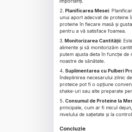
importanți.
Planificarea Mesei
: Planific
unui aport adecvat de proteine în
proteine în fiecare masă și gusta
pentru a vă satisface foamea.
Monitorizarea Cantității
: Est
alimente și să monitorizăm cantit
putem ajusta dieta în funcție de n
noastre de sănătate.
Suplimentarea cu Pulberi Pr
îndeplinirea necesarului zilnic d
proteice pot fi o opțiune conven
shake-uri sau alte preparate pen
Consumul de Proteine la Mes
principale, cum ar fi micul dejun
nivelului de sațietate și la contr
Concluzie