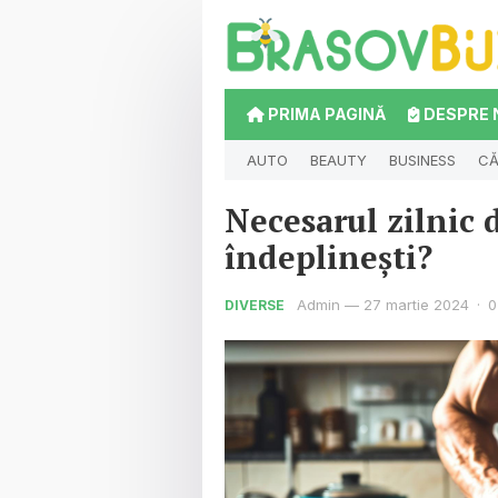
PRIMA PAGINĂ
DESPRE 
AUTO
BEAUTY
BUSINESS
CĂ
Necesarul zilnic 
îndeplinești?
Admin
—
27 martie 2024
·
0
DIVERSE