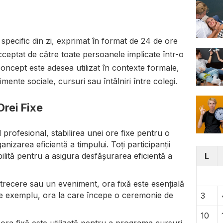
specific din zi, exprimat în format de 24 de ore
acceptat de către toate persoanele implicate într-o
concept este adesea utilizat în contexte formale,
mente sociale, cursuri sau întâlniri între colegi.
Orei Fixe
l profesional, stabilirea unei ore fixe pentru o
anizarea eficientă a timpului. Toți participanții
bilită pentru a asigura desfășurarea eficientă a
L
etrecere sau un eveniment, ora fixă este esențială
 De exemplu, ora la care începe o ceremonie de
3
10
, ora fixă este utilizată pentru a programa cursuri