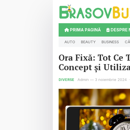
PRIMA PAGINĂ
DESPRE 
AUTO
BEAUTY
BUSINESS
CĂ
Ora Fixă: Tot Ce 
Concept și Utiliz
Admin
—
3 noiembrie 2024
·
DIVERSE