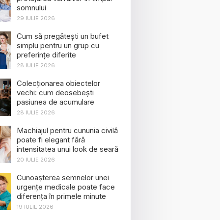
somnului
29 IULIE 2026
Cum să pregătești un bufet
simplu pentru un grup cu
preferințe diferite
28 IULIE 2026
Colecționarea obiectelor
vechi: cum deosebești
pasiunea de acumulare
28 IULIE 2026
Machiajul pentru cununia civilă
poate fi elegant fără
intensitatea unui look de seară
20 IULIE 2026
Cunoașterea semnelor unei
urgențe medicale poate face
diferența în primele minute
19 IULIE 2026