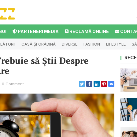
NOI
PARTENERI MEDIA
RECLAMĂ ONLINE
CONTA
LĂTORII
CASĂ ȘI GRĂDINĂ
DIVERSE
FASHION
LIFESTYLE
SĂ
Trebuie să Știi Despre
RECE
are
0 Comment