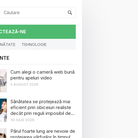
CTEAZĂ-NE
NĂTATE
TEHNOLOGIE
NTE
Cum alegi o cameră web bună
pentru apeluri video
5 AUGUST 2026
Sănătatea se protejează mai
eficient prin obiceiuri realiste
decât prin reguli imposibil de
menținut
30 IULIE 2026
Părul foarte lung are nevoie de
protejarea vârfurilor în timpul