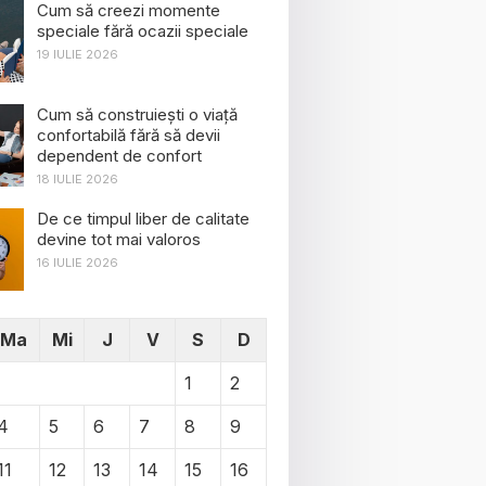
Cum să creezi momente
speciale fără ocazii speciale
19 IULIE 2026
Cum să construiești o viață
confortabilă fără să devii
dependent de confort
18 IULIE 2026
De ce timpul liber de calitate
devine tot mai valoros
16 IULIE 2026
Ma
Mi
J
V
S
D
1
2
4
5
6
7
8
9
11
12
13
14
15
16