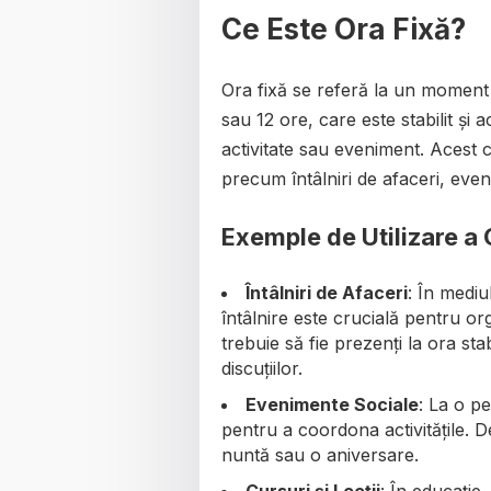
Ce Este Ora Fixă?
Ora fixă se referă la un moment 
sau 12 ore, care este stabilit și 
activitate sau eveniment. Acest 
precum întâlniri de afaceri, eveni
Exemple de Utilizare a 
Întâlniri de Afaceri
: În mediu
întâlnire este crucială pentru org
trebuie să fie prezenți la ora sta
discuțiilor.
Evenimente Sociale
: La o p
pentru a coordona activitățile.
nuntă sau o aniversare.
Cursuri și Lecții
: În educație