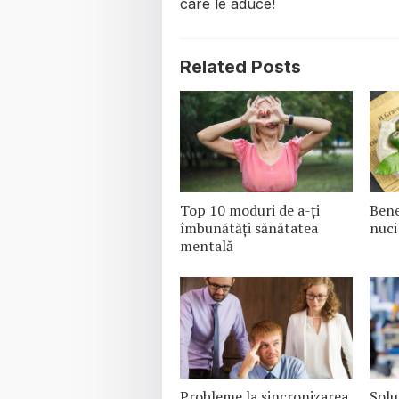
care le aduce!
Related Posts
Top 10 moduri de a-ți
Bene
îmbunătăți sănătatea
nuci
mentală
Probleme la sincronizarea
Solu