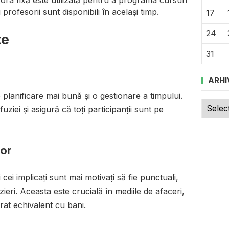
i profesorii sunt disponibili în același timp.
17
24
xe
31
ARHI
o planificare mai bună și o gestionare a timpului.
Arhive
uziei și asigură că toți participanții sunt pe
lor
 cei implicați sunt mai motivați să fie punctuali,
ieri. Aceasta este crucială în mediile de afaceri,
at echivalent cu bani.