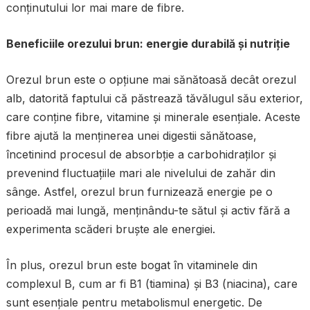
conținutului lor mai mare de fibre.
Beneficiile orezului brun: energie durabilă și nutriție
Orezul brun este o opțiune mai sănătoasă decât orezul
alb, datorită faptului că păstrează tăvălugul său exterior,
care conține fibre, vitamine și minerale esențiale. Aceste
fibre ajută la menținerea unei digestii sănătoase,
încetinind procesul de absorbție a carbohidraților și
prevenind fluctuațiile mari ale nivelului de zahăr din
sânge. Astfel, orezul brun furnizează energie pe o
perioadă mai lungă, menținându-te sătul și activ fără a
experimenta scăderi bruște ale energiei.
În plus, orezul brun este bogat în vitaminele din
complexul B, cum ar fi B1 (tiamina) și B3 (niacina), care
sunt esențiale pentru metabolismul energetic. De