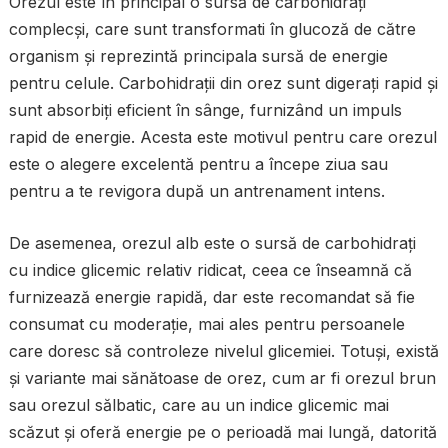
Orezul este în principal o sursă de carbohidrați
complecși, care sunt transformati în glucoză de către
organism și reprezintă principala sursă de energie
pentru celule. Carbohidrații din orez sunt digerați rapid și
sunt absorbiți eficient în sânge, furnizând un impuls
rapid de energie. Acesta este motivul pentru care orezul
este o alegere excelentă pentru a începe ziua sau
pentru a te revigora după un antrenament intens.
De asemenea, orezul alb este o sursă de carbohidrați
cu indice glicemic relativ ridicat, ceea ce înseamnă că
furnizează energie rapidă, dar este recomandat să fie
consumat cu moderație, mai ales pentru persoanele
care doresc să controleze nivelul glicemiei. Totuși, există
și variante mai sănătoase de orez, cum ar fi orezul brun
sau orezul sălbatic, care au un indice glicemic mai
scăzut și oferă energie pe o perioadă mai lungă, datorită