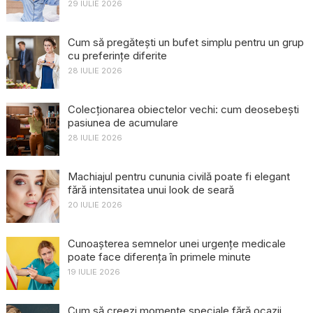
29 IULIE 2026
Cum să pregătești un bufet simplu pentru un grup
cu preferințe diferite
28 IULIE 2026
Colecționarea obiectelor vechi: cum deosebești
pasiunea de acumulare
28 IULIE 2026
Machiajul pentru cununia civilă poate fi elegant
fără intensitatea unui look de seară
20 IULIE 2026
Cunoașterea semnelor unei urgențe medicale
poate face diferența în primele minute
19 IULIE 2026
Cum să creezi momente speciale fără ocazii