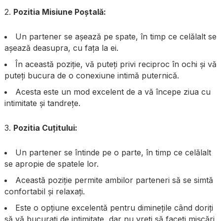
2.
Pozitia Misiune Poștală:
Un partener se așează pe spate, în timp ce celălalt se
așează deasupra, cu fața la ei.
În această poziție, vă puteți privi reciproc în ochi și vă
puteți bucura de o conexiune intimă puternică.
Acesta este un mod excelent de a vă începe ziua cu
intimitate și tandrețe.
3.
Pozitia Cuțitului:
Un partener se întinde pe o parte, în timp ce celălalt
se apropie de spatele lor.
Această poziție permite ambilor parteneri să se simtă
confortabil și relaxați.
Este o opțiune excelentă pentru diminețile când doriți
să vă bucurați de intimitate, dar nu vreți să faceți mișcări