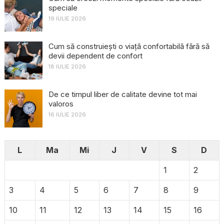
speciale
19 IULIE 2026
Cum să construiești o viață confortabilă fără să
devii dependent de confort
18 IULIE 2026
De ce timpul liber de calitate devine tot mai
valoros
16 IULIE 2026
L
Ma
Mi
J
V
S
D
1
2
3
4
5
6
7
8
9
10
11
12
13
14
15
16