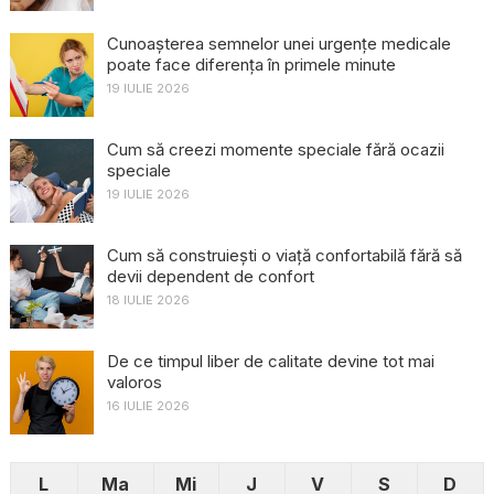
Cunoașterea semnelor unei urgențe medicale
poate face diferența în primele minute
19 IULIE 2026
Cum să creezi momente speciale fără ocazii
speciale
19 IULIE 2026
Cum să construiești o viață confortabilă fără să
devii dependent de confort
18 IULIE 2026
De ce timpul liber de calitate devine tot mai
valoros
16 IULIE 2026
L
Ma
Mi
J
V
S
D