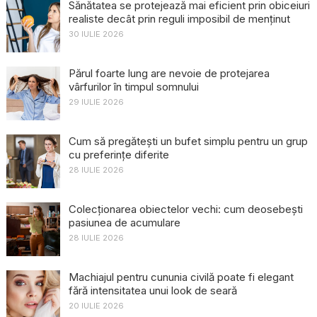
Sănătatea se protejează mai eficient prin obiceiuri
realiste decât prin reguli imposibil de menținut
30 IULIE 2026
Părul foarte lung are nevoie de protejarea
vârfurilor în timpul somnului
29 IULIE 2026
Cum să pregătești un bufet simplu pentru un grup
cu preferințe diferite
28 IULIE 2026
Colecționarea obiectelor vechi: cum deosebești
pasiunea de acumulare
28 IULIE 2026
Machiajul pentru cununia civilă poate fi elegant
fără intensitatea unui look de seară
20 IULIE 2026