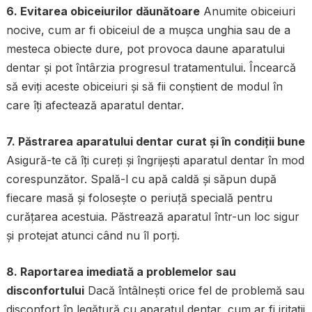
6. Evitarea obiceiurilor dăunătoare
Anumite obiceiuri
nocive, cum ar fi obiceiul de a mușca unghia sau de a
mesteca obiecte dure, pot provoca daune aparatului
dentar și pot întârzia progresul tratamentului. Încearcă
să eviți aceste obiceiuri și să fii conștient de modul în
care îți afectează aparatul dentar.
7. Păstrarea aparatului dentar curat și în condiții bune
Asigură-te că îți cureți și îngrijești aparatul dentar în mod
corespunzător. Spală-l cu apă caldă și săpun după
fiecare masă și folosește o periuță specială pentru
curățarea acestuia. Păstrează aparatul într-un loc sigur
și protejat atunci când nu îl porți.
8. Raportarea imediată a problemelor sau
disconfortului
Dacă întâlnești orice fel de problemă sau
disconfort în legătură cu aparatul dentar, cum ar fi iritații