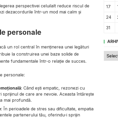
elegerea perspectivei celuilalt reduce riscul de
17
onezi dezacordurile într-un mod mai calm și
24
31
ile personale
ARHI
oacă un rol central în menținerea unei legături
Arhive
ribuie la construirea unei baze solide de
mente fundamentale într-o relație de succes.
le personale:
emoțională
: Când ești empatic, rezonezi cu
eri sprijinul de care are nevoie. Aceasta întărește
ția mai profundă.
e
: În perioadele de stres sau dificultate, empatia
mentele partenerului tău, oferindu-i sprijin