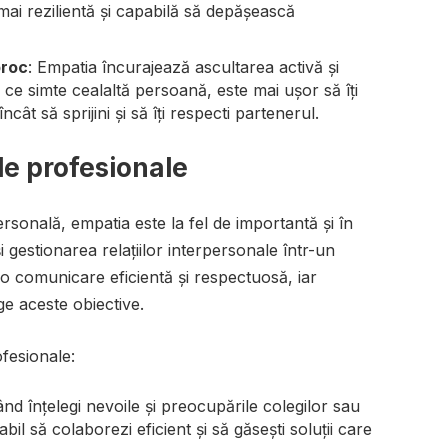
 mai rezilientă și capabilă să depășească
proc
: Empatia încurajează ascultarea activă și
 ce simte cealaltă persoană, este mai ușor să îți
ât să sprijini și să îți respecti partenerul.
ile profesionale
rsonală, empatia este la fel de importantă și în
i gestionarea relațiilor interpersonale într-un
 o comunicare eficientă și respectuosă, iar
ge aceste obiective.
ofesionale:
ând înțelegi nevoile și preocupările colegilor sau
bil să colaborezi eficient și să găsești soluții care