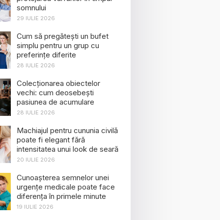
somnului
29 IULIE 2026
Cum să pregătești un bufet
simplu pentru un grup cu
preferințe diferite
28 IULIE 2026
Colecționarea obiectelor
vechi: cum deosebești
pasiunea de acumulare
28 IULIE 2026
Machiajul pentru cununia civilă
poate fi elegant fără
intensitatea unui look de seară
20 IULIE 2026
Cunoașterea semnelor unei
urgențe medicale poate face
diferența în primele minute
19 IULIE 2026