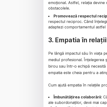
emoțional. Astfel, relația devine
obstacolele.
Promovează respectul reci
respectul reciproc. Când înțelegi
adaptezi comportamentul astfel înc
3. Empatia în relați
Pe lângă impactul său în viața pe
mediul profesional. Înțelegerea ș
birou sau într-o echipă necesită
empatia este cheia pentru a atin
Cum ajută empatia în relațiile pr
Îmbunătățirea colaborării
: C
ale subordonaților, devii mai capa