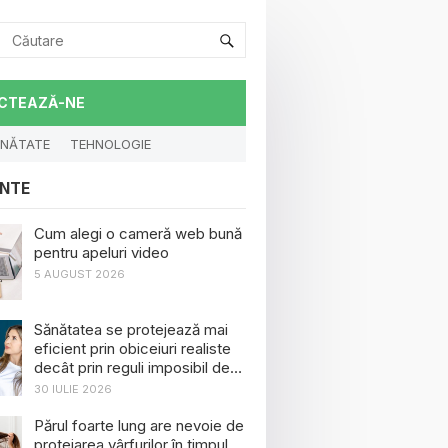
CTEAZĂ-NE
NĂTATE
TEHNOLOGIE
NTE
Cum alegi o cameră web bună
pentru apeluri video
5 AUGUST 2026
Sănătatea se protejează mai
eficient prin obiceiuri realiste
decât prin reguli imposibil de
menținut
30 IULIE 2026
Părul foarte lung are nevoie de
protejarea vârfurilor în timpul