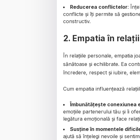
Reducerea conflictelor
: Înț
conflicte și îți permite să gesti
constructiv.
2. Empatia în relați
În relațiile personale, empatia j
sănătoase și echilibrate. Ea cont
încredere, respect și iubire, ele
Cum empatia influențează relații
Îmbunătățește conexiunea 
emoțiile partenerului tău și îi of
legătura emoțională și face rela
Susține în momentele dificil
ajută să înțelegi nevoile și senti