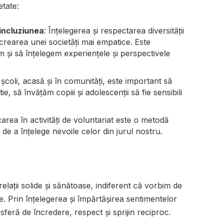
tate:
incluziunea
: Înțelegerea și respectarea diversității
a crearea unei societăți mai empatice. Este
 și să înțelegem experiențele și perspectivele
n școli, acasă și în comunități, este important să
 să învățăm copiii și adolescenții să fie sensibili
carea în activități de voluntariat este o metodă
 de a înțelege nevoile celor din jurul nostru.
lații solide și sănătoase, indiferent că vorbim de
e. Prin înțelegerea și împărtășirea sentimentelor
sferă de încredere, respect și sprijin reciproc.