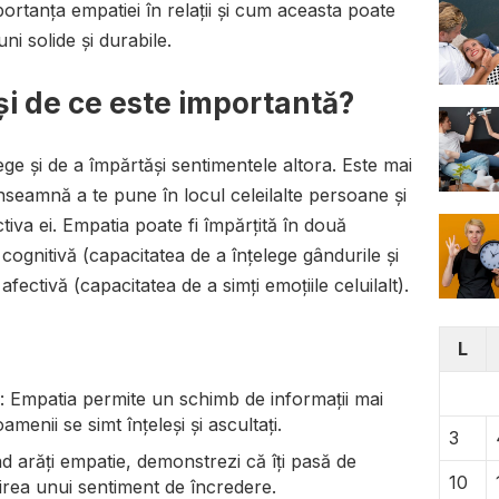
ortanța empatiei în relații și cum aceasta poate
ni solide și durabile.
și de ce este importantă?
lege și de a împărtăși sentimentele altora. Este mai
nseamnă a te pune în locul celeilalte persoane și
tiva ei. Empatia poate fi împărțită în două
ognitivă (capacitatea de a înțelege gândurile și
afectivă (capacitatea de a simți emoțiile celuilalt).
L
: Empatia permite un schimb de informații mai
menii se simt înțeleși și ascultați.
3
nd arăți empatie, demonstrezi că îți pasă de
10
uirea unui sentiment de încredere.