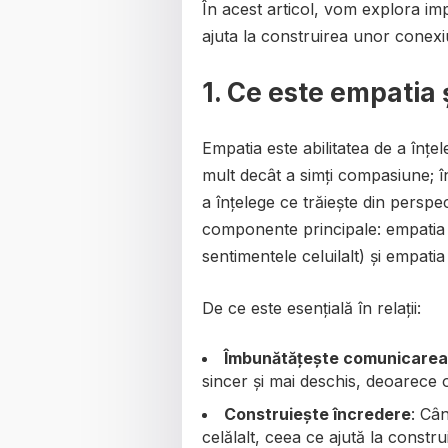
În acest articol, vom explora imp
ajuta la construirea unor conexiu
1. Ce este empatia 
Empatia este abilitatea de a înțe
mult decât a simți compasiune; î
a înțelege ce trăiește din perspec
componente principale: empatia c
sentimentele celuilalt) și empatia 
De ce este esențială în relații:
Îmbunătățește comunicarea
sincer și mai deschis, deoarece oa
Construiește încredere
: Câ
celălalt, ceea ce ajută la constr