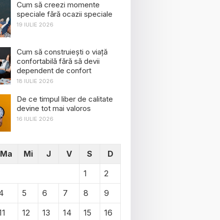
Cum să creezi momente
speciale fără ocazii speciale
19 IULIE 2026
Cum să construiești o viață
confortabilă fără să devii
dependent de confort
18 IULIE 2026
De ce timpul liber de calitate
devine tot mai valoros
16 IULIE 2026
Ma
Mi
J
V
S
D
1
2
4
5
6
7
8
9
11
12
13
14
15
16