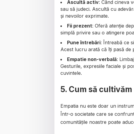
Ascultă activ
: Când cineva v
sau să judeci. Ascultă cu adevăr
și nevoilor exprimate.
Fii prezent
: Oferă atenție de
simplă privire sau o atingere poa
Pune întrebări
: Întreabă ce s
Acest lucru arată că îți pasă de 
Empatie non-verbală
: Limba
Gesturile, expresiile faciale și 
cuvintele.
5. Cum să cultivăm
Empatia nu este doar un instrume
Într-o societate care se confrunt
comunitățile noastre poate aduce