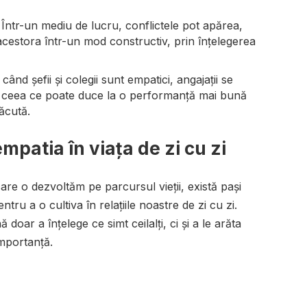
: Într-un mediu de lucru, conflictele pot apărea,
acestora într-un mod constructiv, prin înțelegerea
 când șefii și colegii sunt empatici, angajații se
ți, ceea ce poate duce la o performanță mai bună
ăcută.
mpatia în viața de zi cu zi
care o dezvoltăm pe parcursul vieții, există pași
tru a o cultiva în relațiile noastre de zi cu zi.
oar a înțelege ce simt ceilalți, ci și a le arăta
importanță.