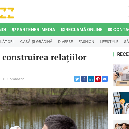
NOI
PARTENERI MEDIA
RECLAMĂ ONLINE
CONTA
LĂTORII
CASĂ ȘI GRĂDINĂ
DIVERSE
FASHION
LIFESTYLE
SĂ
construirea relațiilor
RECE
·
0 Comment