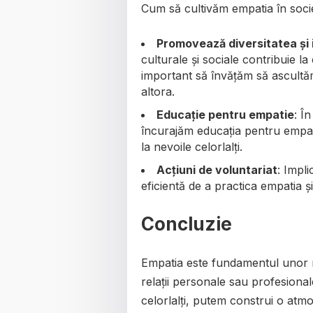
Cum să cultivăm empatia în socie
Promovează diversitatea și 
culturale și sociale contribuie l
important să învățăm să ascultăm
altora.
Educație pentru empatie
: Î
încurajăm educația pentru empatie,
la nevoile celorlalți.
Acțiuni de voluntariat
: Impli
eficientă de a practica empatia și
Concluzie
Empatia este fundamentul unor re
relații personale sau profesional
celorlalți, putem construi o atmo