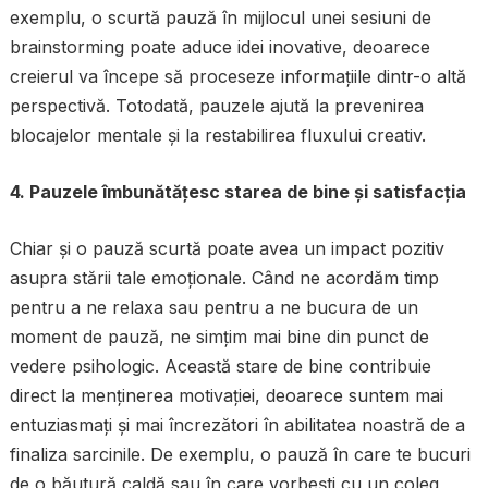
exemplu, o scurtă pauză în mijlocul unei sesiuni de
brainstorming poate aduce idei inovative, deoarece
creierul va începe să proceseze informațiile dintr-o altă
perspectivă. Totodată, pauzele ajută la prevenirea
blocajelor mentale și la restabilirea fluxului creativ.
4. Pauzele îmbunătățesc starea de bine și satisfacția
Chiar și o pauză scurtă poate avea un impact pozitiv
asupra stării tale emoționale. Când ne acordăm timp
pentru a ne relaxa sau pentru a ne bucura de un
moment de pauză, ne simțim mai bine din punct de
vedere psihologic. Această stare de bine contribuie
direct la menținerea motivației, deoarece suntem mai
entuziasmați și mai încrezători în abilitatea noastră de a
finaliza sarcinile. De exemplu, o pauză în care te bucuri
de o băutură caldă sau în care vorbești cu un coleg