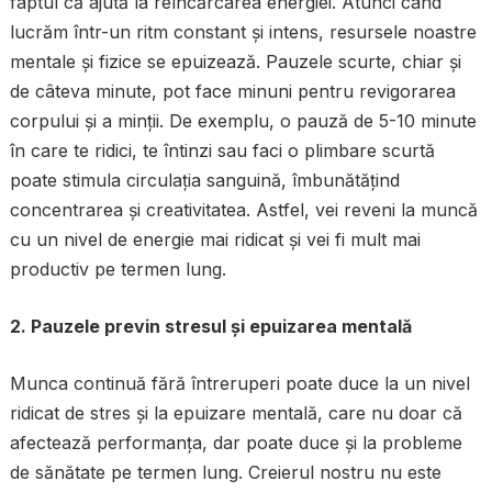
faptul că ajută la reîncărcarea energiei. Atunci când
lucrăm într-un ritm constant și intens, resursele noastre
mentale și fizice se epuizează. Pauzele scurte, chiar și
de câteva minute, pot face minuni pentru revigorarea
corpului și a minții. De exemplu, o pauză de 5-10 minute
în care te ridici, te întinzi sau faci o plimbare scurtă
poate stimula circulația sanguină, îmbunătățind
concentrarea și creativitatea. Astfel, vei reveni la muncă
cu un nivel de energie mai ridicat și vei fi mult mai
productiv pe termen lung.
2. Pauzele previn stresul și epuizarea mentală
Munca continuă fără întreruperi poate duce la un nivel
ridicat de stres și la epuizare mentală, care nu doar că
afectează performanța, dar poate duce și la probleme
de sănătate pe termen lung. Creierul nostru nu este