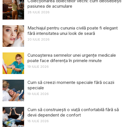
Colecționarea obiectelor vechi: cum deosebești
pasiunea de acumulare
28 IULIE 2026
Machiajul pentru cununia civilă poate fi elegant
fără intensitatea unui look de seară
20 IULIE 2026
Cunoașterea semnelor unei urgențe medicale
poate face diferența în primele minute
19 IULIE 2026
Cum să creezi momente speciale fără ocazii
speciale
19 IULIE 2026
Cum să construiești o viață confortabilă fără să
devii dependent de confort
18 IULIE 2026