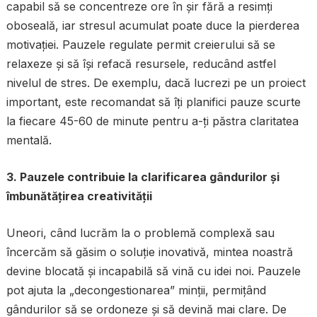
capabil să se concentreze ore în șir fără a resimți
oboseală, iar stresul acumulat poate duce la pierderea
motivației. Pauzele regulate permit creierului să se
relaxeze și să își refacă resursele, reducând astfel
nivelul de stres. De exemplu, dacă lucrezi pe un proiect
important, este recomandat să îți planifici pauze scurte
la fiecare 45-60 de minute pentru a-ți păstra claritatea
mentală.
3. Pauzele contribuie la clarificarea gândurilor și
îmbunătățirea creativității
Uneori, când lucrăm la o problemă complexă sau
încercăm să găsim o soluție inovativă, mintea noastră
devine blocată și incapabilă să vină cu idei noi. Pauzele
pot ajuta la „decongestionarea” minții, permițând
gândurilor să se ordoneze și să devină mai clare. De