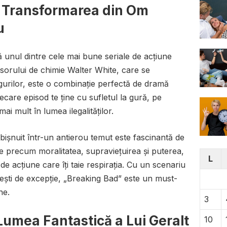
– Transformarea din Om
u
ă unul dintre cele mai bune seriale de acțiune
sorului de chimie Walter White, care se
gurilor, este o combinație perfectă de dramă
iecare episod te ține cu sufletul la gură, pe
i mult în lumea ilegalităților.
ișnuit într-un antierou temut este fascinantă de
e precum moralitatea, supraviețuirea și puterea,
L
de acțiune care îți taie respirația. Cu un scenariu
ești de excepție, „Breaking Bad” este un must-
ne.
3
Lumea Fantastică a Lui Geralt
10