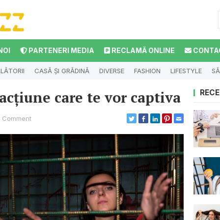
NOI
PARTENERI MEDIA
RECLAMĂ ONLINE
CONTA
LĂTORII
CASĂ ȘI GRĂDINĂ
DIVERSE
FASHION
LIFESTYLE
SĂ
acțiune care te vor captiva
RECE
 Comment