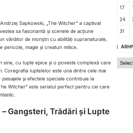
17
24
e Andrzej Sapkowski, „The Witcher” a captivat
vestea sa fascinantă și scenele de acțiune
31
un vânător de monștri cu abilități supranaturale,
ARHI
 pericole, magie și creaturi mitice.
Arhive
n sine, cu lupte epice și o poveste complexă care
. Coregrafia luptelelor este una dintre cele mai
 peisajele și efectele speciale contribuie la
he Witcher” este serialul perfect pentru cei care
tastic.
– Gangsteri, Trădări și Lupte