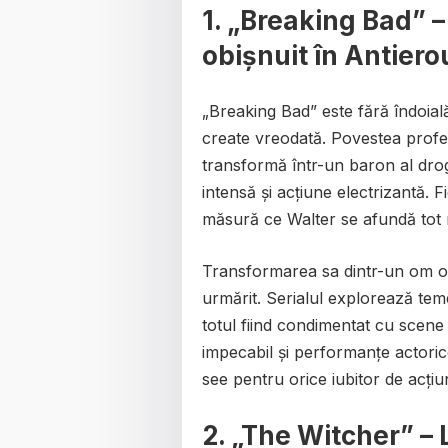
1.
„Breaking Bad” 
obișnuit în Antiero
„Breaking Bad” este fără îndoial
create vreodată. Povestea profe
transformă într-un baron al dro
intensă și acțiune electrizantă. F
măsură ce Walter se afundă tot ma
Transformarea sa dintr-un om ob
urmărit. Serialul explorează tem
totul fiind condimentat cu scene 
impecabil și performanțe actoric
see pentru orice iubitor de acțiu
2.
„The Witcher” – 