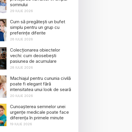
somnului
29 IULIE 2026
Cum să pregătești un bufet
simplu pentru un grup cu
preferințe diferite
28 IULIE 2026
Colecționarea obiectelor
vechi: cum deosebești
pasiunea de acumulare
28 IULIE 2026
Machiajul pentru cununia civilă
poate fi elegant fără
intensitatea unui look de seară
20 IULIE 2026
Cunoașterea semnelor unei
urgențe medicale poate face
diferența în primele minute
19 IULIE 2026