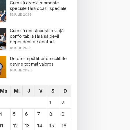
Cum să creezi momente
speciale fără ocazii speciale
19 IULIE 2026
Cum să construiești o viață
confortabilă fără să devii
dependent de confort
18 IULIE 2026
De ce timpul liber de calitate
devine tot mai valoros
16 IULIE 2026
Ma
Mi
J
V
S
D
1
2
4
5
6
7
8
9
11
12
13
14
15
16