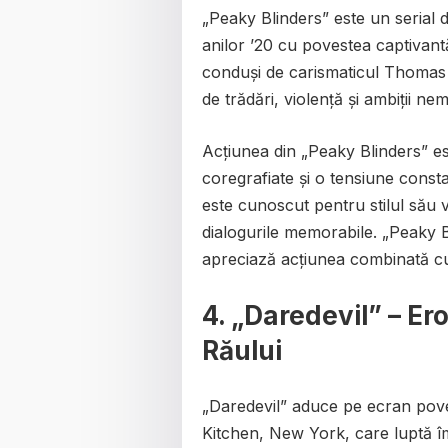
„Peaky Blinders” este un serial
anilor ’20 cu povestea captivant
conduși de carismaticul Thomas 
de trădări, violență și ambiții nem
Acțiunea din „Peaky Blinders” est
coregrafiate și o tensiune const
este cunoscut pentru stilul său v
dialogurile memorabile. „Peaky B
apreciază acțiunea combinată cu
4.
„Daredevil” – Er
Răului
„Daredevil” aduce pe ecran pove
Kitchen, New York, care luptă îm