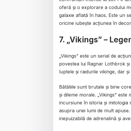
oferă și o explorare a codului m
galaxie aflată în haos. Este un se
oricine iubește acțiunea în deco
7.
„Vikings” – Lege
„Vikings” este un serial de acțiu
povestea lui Ragnar Lothbrok și 
luptele și raidurile vikinge, dar și
Bătăliile sunt brutale și bine core
și dileme morale. „Vikings” este 
incursiune în istoria și mitologia
asupra unei lumi de mult apuse. Fa
inepuizabilă de adrenalină și ave