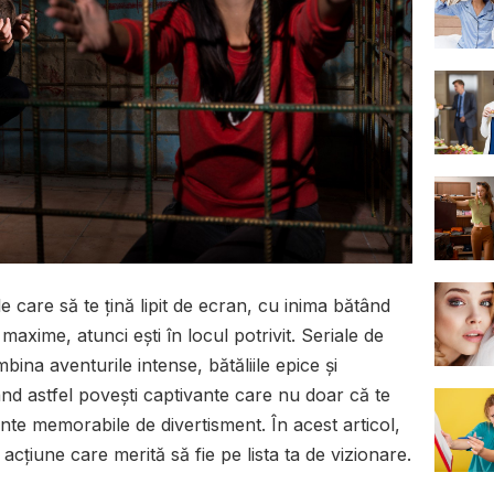
e care să te țină lipit de ecran, cu inima bătând
maxime, atunci ești în locul potrivit. Seriale de
ina aventurile intense, bătăliile epice și
ând astfel povești captivante care nu doar că te
mente memorabile de divertisment. În acest articol,
acțiune care merită să fie pe lista ta de vizionare.