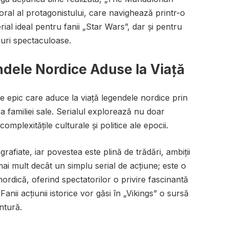
oral al protagonistului, care navighează printr-o
rial ideal pentru fanii „Star Wars”, dar și pentru
ruri spectaculoase.
ndele Nordice Aduse la Viață
ne epic care aduce la viață legendele nordice prin
a familiei sale. Serialul explorează nu doar
 complexitățile culturale și politice ale epocii.
grafiate, iar povestea este plină de trădări, ambiții
mai mult decât un simplu serial de acțiune; este o
 nordică, oferind spectatorilor o privire fascinantă
nii acțiunii istorice vor găsi în „Vikings” o sursă
ntură.