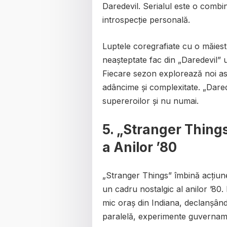
Daredevil. Serialul este o combin
introspecție personală.
Luptele coregrafiate cu o măiestr
neașteptate fac din „Daredevil” u
Fiecare sezon explorează noi asp
adâncime și complexitate. „Dare
supereroilor și nu numai.
5.
„Stranger Thing
a Anilor ’80
„Stranger Things” îmbină acțiune
un cadru nostalgic al anilor ’80.
mic oraș din Indiana, declanșân
paralelă, experimente guvername