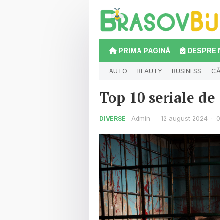
PRIMA PAGINĂ
DESPRE 
AUTO
BEAUTY
BUSINESS
CĂ
Top 10 seriale de 
Admin
—
12 august 2024
·
0
DIVERSE