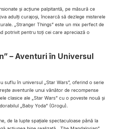
nsionate și acțiune palpitantă, pe măsură ce
iva adulți curajoși, încearcă să dezlege misterele
urale. „Stranger Things” este un mix perfect de
nd potrivit pentru toți cei care apreciază o
” – Aventuri în Universul
suflu în universul „Star Wars”, oferind o serie
ărește aventurile unui vânător de recompense
tele clasice ale „Star Wars” cu o poveste nouă și
adorabilul „Baby Yoda” (Grogu).
ne, de la lupte spațiale spectaculoase până la
ângă acțiunea bine realizată, „The Mandalorian”