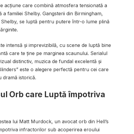
 de acțiune care combină atmosfera tensionată a
ă a familiei Shelby. Gangsterii din Birmingham,
Shelby, se luptă pentru putere într-o lume plină
ărginite.
e intensă și imprevizibilă, cu scene de luptă bine
antă care te ține pe marginea scaunului. Serialul
izual distinctiv, muzica de fundal excelentă și
linders” este o alegere perfectă pentru cei care
 dramă istorică.
oul Orb care Luptă împotriva
stea lui Matt Murdock, un avocat orb din Hell’s
potriva infractorilor sub acoperirea eroului