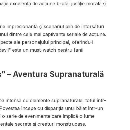
ație excelentă de acțiune brută, justiție morală și
ie impresionantă și scenariul plin de întorsături
nul dintre cele mai captivante seriale de acțiune.
ecte ale personajului principal, oferindu-i
devil” este un must-watch pentru fanii
s” – Aventura Supranaturală
a intensă cu elemente supranaturale, totul într-
 Povestea începe cu dispariția unui băiat într-un
d o serie de evenimente care implică o lume
ntale secrete și creaturi monstruoase.