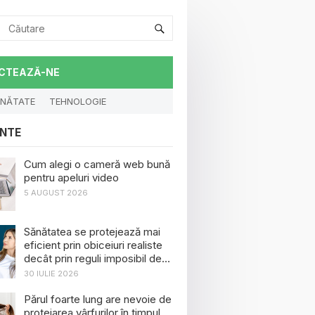
CTEAZĂ-NE
NĂTATE
TEHNOLOGIE
NTE
Cum alegi o cameră web bună
pentru apeluri video
5 AUGUST 2026
Sănătatea se protejează mai
eficient prin obiceiuri realiste
decât prin reguli imposibil de
menținut
30 IULIE 2026
Părul foarte lung are nevoie de
protejarea vârfurilor în timpul