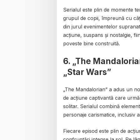
Serialul este plin de momente te
grupul de copii, împreună cu câț
din jurul evenimentelor supranat
acțiune, suspans și nostalgie, fii
poveste bine construită.
6.
„The Mandalorian
„Star Wars”
„The Mandalorian” a adus un nou 
de acțiune captivantă care urm
solitar. Serialul combină elemen
personaje carismatice, inclusiv 
Fiecare episod este plin de acțiu
confruntări intense la sol. Pe l