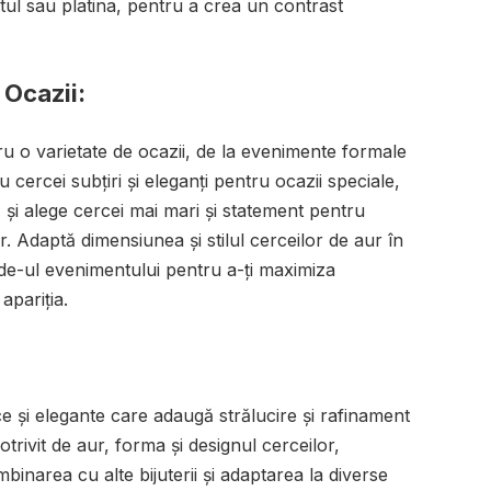
tul sau platina, pentru a crea un contrast
 Ocazii:
tru o varietate de ocazii, de la evenimente formale
u cercei subțiri și eleganți pentru ocazii speciale,
, și alege cercei mai mari și statement pentru
er. Adaptă dimensiunea și stilul cerceilor de aur în
de-ul evenimentului pentru a-ți maximiza
apariția.
ice și elegante care adaugă strălucire și rafinament
potrivit de aur, forma și designul cerceilor,
binarea cu alte bijuterii și adaptarea la diverse