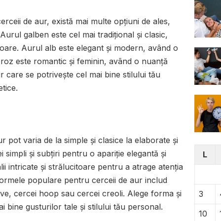
rceii de aur, există mai multe opțiuni de ales,
 Aurul galben este cel mai tradițional și clasic,
toare. Aurul alb este elegant și modern, având o
l roz este romantic și feminin, având o nuanță
r care se potrivește cel mai bine stilului tău
etice.
 pot varia de la simple și clasice la elaborate și
simpli și subțiri pentru o apariție elegantă și
L
ii intricate și strălucitoare pentru a atrage atenția
 Formele populare pentru cerceii de aur includ
ive, cercei hoop sau cercei creoli. Alege forma și
3
 bine gusturilor tale și stilului tău personal.
10