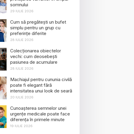
somnului
29 IULIE 2026
Cum să pregătești un bufet
simplu pentru un grup cu
preferințe diferite
28 IULIE 2026
Colecționarea obiectelor
vechi: cum deosebești
pasiunea de acumulare
28 IULIE 2026
Machiajul pentru cununia civilă
poate fi elegant fără
intensitatea unui look de seară
20 IULIE 2026
Cunoașterea semnelor unei
urgențe medicale poate face
diferența în primele minute
19 IULIE 2026