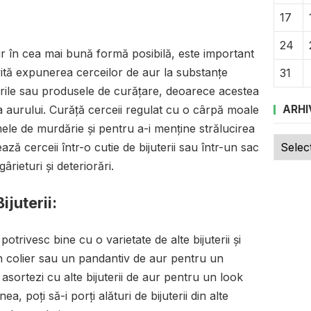
17
24
ur în cea mai bună formă posibilă, este important
Evită expunerea cerceilor de aur la substanțe
31
rile sau produsele de curățare, deoarece acestea
ea aurului. Curăță cerceii regulat cu o cârpă moale
ARHI
ele de murdărie și pentru a-i menține strălucirea
Arhive
ă cerceii într-o cutie de bijuterii sau într-un sac
rieturi și deteriorări.
juterii:
 potrivesc bine cu o varietate de alte bijuterii și
un colier sau un pandantiv de aur pentru un
 asortezi cu alte bijuterii de aur pentru un look
 poți să-i porți alături de bijuterii din alte