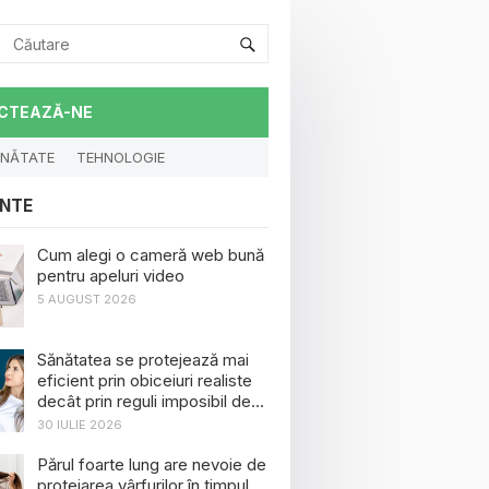
CTEAZĂ-NE
NĂTATE
TEHNOLOGIE
NTE
Cum alegi o cameră web bună
pentru apeluri video
5 AUGUST 2026
Sănătatea se protejează mai
eficient prin obiceiuri realiste
decât prin reguli imposibil de
menținut
30 IULIE 2026
Părul foarte lung are nevoie de
protejarea vârfurilor în timpul