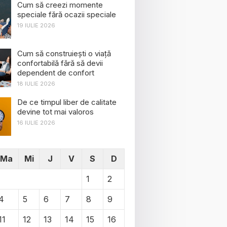
Cum să creezi momente
speciale fără ocazii speciale
19 IULIE 2026
Cum să construiești o viață
confortabilă fără să devii
dependent de confort
18 IULIE 2026
De ce timpul liber de calitate
devine tot mai valoros
16 IULIE 2026
Ma
Mi
J
V
S
D
1
2
4
5
6
7
8
9
11
12
13
14
15
16