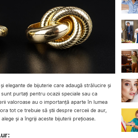
și elegante de bijuterie care adaugă strălucire și
ă sunt purtați pentru ocazii speciale sau ca
uterii valoroase au o importanță aparte în lumea
ra tot ce trebuie să știi despre cerceii de aur,
 alege și a îngriji aceste bijuterii prețioase.
Aur: