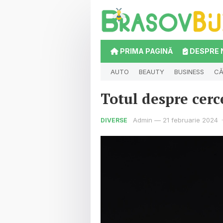
PRIMA PAGINĂ
DESPRE 
AUTO
BEAUTY
BUSINESS
CĂ
Totul despre cerce
Admin
—
21 februarie 2024
·
DIVERSE