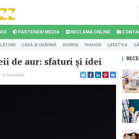
NOI
PARTENERI MEDIA
RECLAMĂ ONLINE
CONTA
LĂTORII
CASĂ ȘI GRĂDINĂ
DIVERSE
FASHION
LIFESTYLE
SĂ
ii de aur: sfaturi și idei
RECE
0 Comment