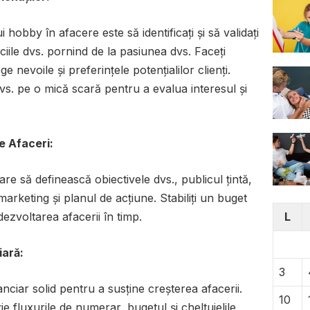
hobby în afacere este să identificați și să validați
iile dvs. pornind de la pasiunea dvs. Faceți
e nevoile și preferințele potențialilor clienți.
dvs. pe o mică scară pentru a evalua interesul și
e Afaceri:
are să definească obiectivele dvs., publicul țintă,
marketing și planul de acțiune. Stabiliți un buget
 dezvoltarea afacerii în timp.
L
iară:
3
anciar solid pentru a susține creșterea afacerii.
10
ție fluxurile de numerar, bugetul și cheltuielile.