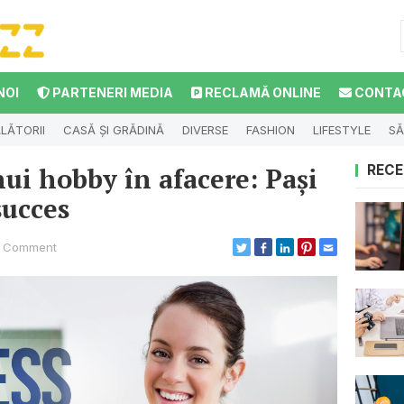
NOI
PARTENERI MEDIA
RECLAMĂ ONLINE
CONTA
LĂTORII
CASĂ ȘI GRĂDINĂ
DIVERSE
FASHION
LIFESTYLE
SĂ
ui hobby în afacere: Pași
RECE
succes
 Comment