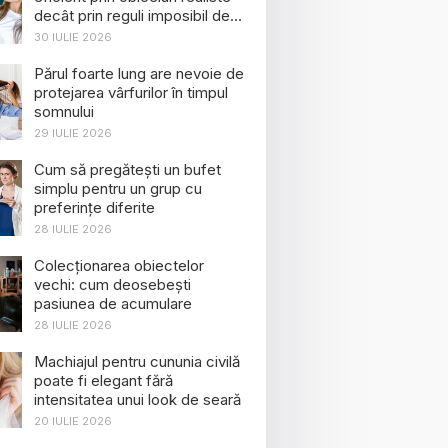
decât prin reguli imposibil de
menținut
30 IULIE 2026
Părul foarte lung are nevoie de
protejarea vârfurilor în timpul
somnului
29 IULIE 2026
Cum să pregătești un bufet
simplu pentru un grup cu
preferințe diferite
28 IULIE 2026
Colecționarea obiectelor
vechi: cum deosebești
pasiunea de acumulare
28 IULIE 2026
Machiajul pentru cununia civilă
poate fi elegant fără
intensitatea unui look de seară
20 IULIE 2026