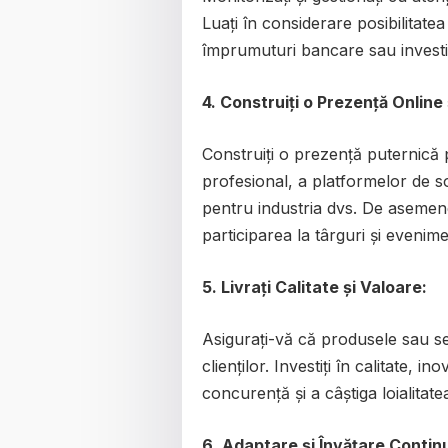
Luați în considerare posibilitatea
împrumuturi bancare sau investito
4. Construiți o Prezență Online 
Construiți o prezență puternică 
profesional, a platformelor de so
pentru industria dvs. De asemenea
participarea la târguri și evenime
5. Livrați Calitate și Valoare:
Asigurați-vă că produsele sau ser
clienților. Investiți în calitate, i
concurență și a câștiga loialitatea
6. Adaptare și Învățare Contin