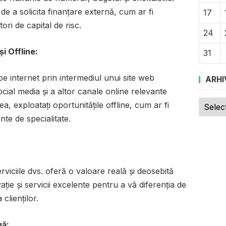
 de a solicita finanțare externă, cum ar fi
17
ri de capital de risc.
24
și Offline:
31
pe internet prin intermediul unui site web
ARHI
cial media și a altor canale online relevante
Arhive
, exploatați oportunitățile offline, cum ar fi
nte de specialitate.
viciile dvs. oferă o valoare reală și deosebită
novație și servicii excelente pentru a vă diferenția de
 clienților.
uă: