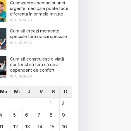
Cunoașterea semnelor unei
urgențe medicale poate face
diferența în primele minute
19 IULIE 2026
Cum să creezi momente
speciale fără ocazii speciale
19 IULIE 2026
Cum să construiești o viață
confortabilă fără să devii
dependent de confort
18 IULIE 2026
Ma
Mi
J
V
S
D
1
2
4
5
6
7
8
9
11
12
13
14
15
16