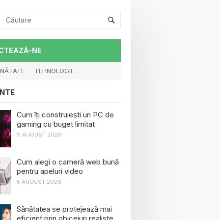
CTEAZĂ-NE
NĂTATE
TEHNOLOGIE
NTE
Cum îți construiești un PC de
gaming cu buget limitat
9 AUGUST 2026
Cum alegi o cameră web bună
pentru apeluri video
5 AUGUST 2026
Sănătatea se protejează mai
eficient prin obiceiuri realiste