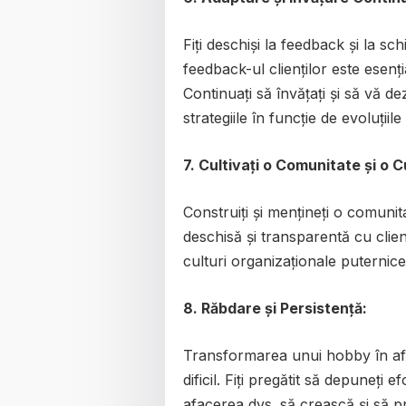
Fiți deschiși la feedback și la sc
feedback-ul clienților este esenț
Continuați să învățați și să vă dez
strategiile în funcție de evoluțiile 
7. Cultivați o Comunitate și o 
Construiți și mențineți o comunita
deschisă și transparentă cu clienț
culturi organizaționale puternice
8. Răbdare și Persistență:
Transformarea unui hobby în afa
dificil. Fiți pregătit să depuneți e
afacerea dvs. să crească și să p