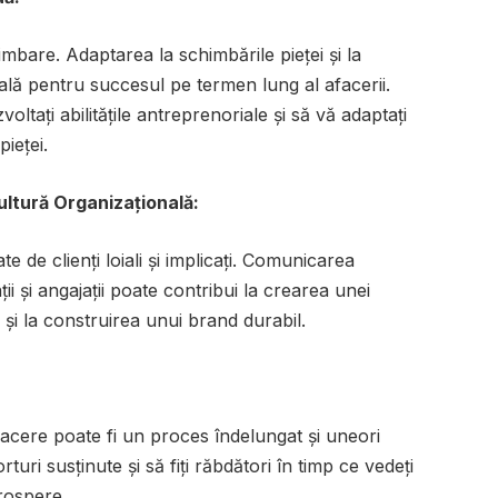
himbare. Adaptarea la schimbările pieței și la
ială pentru succesul pe termen lung al afacerii.
voltați abilitățile antreprenoriale și să vă adaptați
pieței.
Cultură Organizațională:
te de clienți loiali și implicați. Comunicarea
ii și angajații poate contribui la crearea unei
 și la construirea unui brand durabil.
cere poate fi un proces îndelungat și uneori
forturi susținute și să fiți răbdători în timp ce vedeți
rospere.