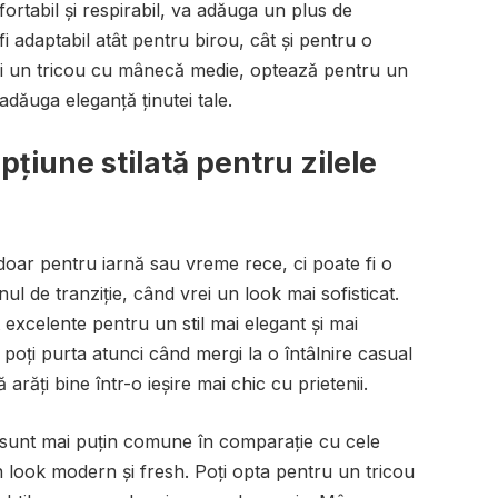
fortabil și respirabil, va adăuga un plus de
 fi adaptabil atât pentru birou, cât și pentru o
rți un tricou cu mânecă medie, optează pentru un
adăuga eleganță ținutei tale.
țiune stilată pentru zilele
oar pentru iarnă sau vreme rece, ci poate fi o
nul de tranziție, când vrei un look mai sofisticat.
excelente pentru un stil mai elegant și mai
e poți purta atunci când mergi la o întâlnire casual
 arăți bine într-o ieșire mai chic cu prietenii.
 sunt mai puțin comune în comparație cu cele
n look modern și fresh. Poți opta pentru un tricou