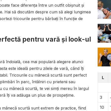
 poate face diferența între un outfit obișnuit și
ive. Hai să discutăm despre cum să alegi lungimea
asortezi tricourile pentru bărbați în funcție de
rfectă pentru vară și look-ul
ră îndoială, cea mai populară alegere atunci
sta este ideală pentru zilele de vară, când îți
tabil. Tricourile cu mânecă scurtă sunt perfect
L
 plimbări în parc, întâlniri cu prietenii sau
 cu mânecă scurtă, te vei simți mereu în largul
oferă îți va adăuga un plus de prospețime.
3
10
 mânecă scurtă sunt extrem de practice, fiind