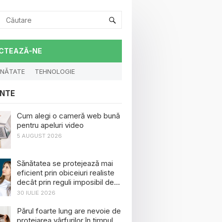
CTEAZĂ-NE
NĂTATE
TEHNOLOGIE
NTE
Cum alegi o cameră web bună
pentru apeluri video
5 AUGUST 2026
Sănătatea se protejează mai
eficient prin obiceiuri realiste
decât prin reguli imposibil de
menținut
30 IULIE 2026
Părul foarte lung are nevoie de
protejarea vârfurilor în timpul