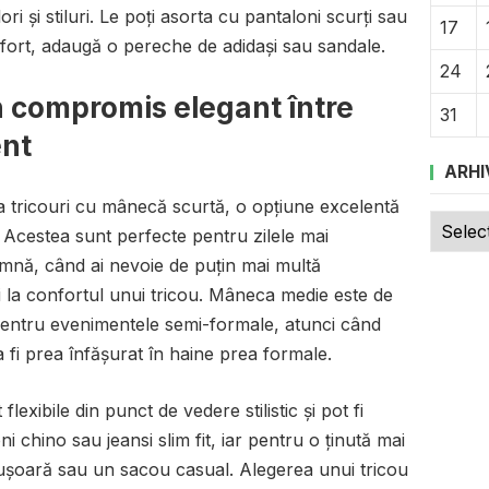
ori și stiluri. Le poți asorta cu pantaloni scurți sau
17
nfort, adaugă o pereche de adidași sau sandale.
24
 compromis elegant între
31
ent
ARHI
 la tricouri cu mânecă scurtă, o opțiune excelentă
Arhive
. Acestea sunt perfecte pentru zilele mai
mnă, când ai nevoie de puțin mai multă
i la confortul unui tricou. Mâneca medie este de
entru evenimentele semi-formale, atunci când
 fi prea înfășurat în haine prea formale.
exibile din punct de vedere stilistic și pot fi
 chino sau jeansi slim fit, iar pentru o ținută mai
 ușoară sau un sacou casual. Alegerea unui tricou