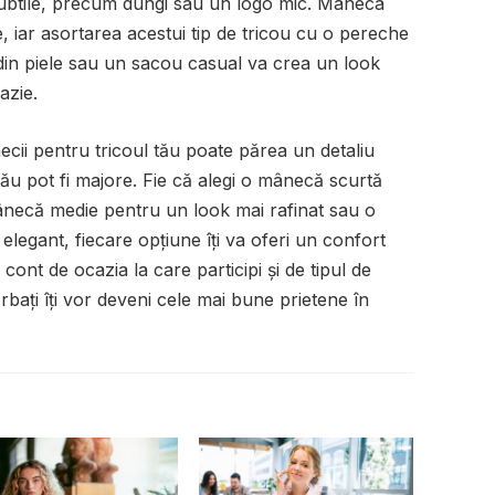
 subtile, precum dungi sau un logo mic. Mâneca
, iar asortarea acestui tip de tricou cu o pereche
ă din piele sau un sacou casual va crea un look
azie.
ecii pentru tricoul tău poate părea un detaliu
 tău pot fi majore. Fie că alegi o mânecă scurtă
mânecă medie pentru un look mai rafinat sau o
legant, fiecare opțiune îți va oferi un confort
 cont de ocazia la care participi și de tipul de
bărbați îți vor deveni cele mai bune prietene în