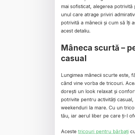
mai sofisticat, alegerea potrivită
unul care atrage priviri admirat
potrivită a mânecii și cum să îți 
acest detaliu.
Mâneca scurtă – pe
casual
Lungimea mânecii scurte este, fă
când vine vorba de tricouri. Acea
dorești un look relaxat și confor
potrivite pentru activități casual,
weekenduri la mare. Cu un tricou
tău, iar aerul liber pe care ți-l 
Aceste
tricouri pentru bărbați
cu