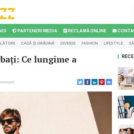
NOI
PARTENERI MEDIA
RECLAMĂ ONLINE
CONTA
LĂTORII
CASĂ ȘI GRĂDINĂ
DIVERSE
FASHION
LIFESTYLE
SĂ
bați: Ce lungime a
RECE
omment