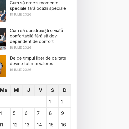
Cum să creezi momente
speciale fără ocazii speciale
19 IULIE 2026
Cum să construiești o viață
confortabilă fără să devii
dependent de confort
18 IULIE 2026
De ce timpul liber de calitate
devine tot mai valoros
16 IULIE 2026
Ma
Mi
J
V
S
D
1
2
4
5
6
7
8
9
11
12
13
14
15
16