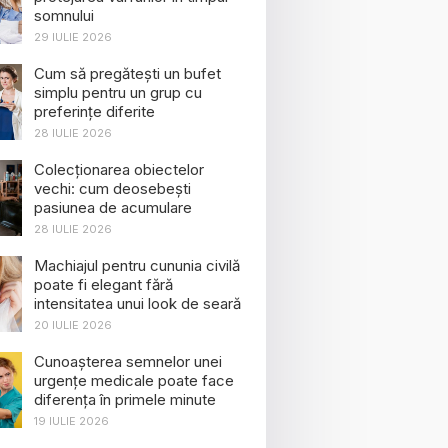
somnului
29 IULIE 2026
Cum să pregătești un bufet
simplu pentru un grup cu
preferințe diferite
28 IULIE 2026
Colecționarea obiectelor
vechi: cum deosebești
pasiunea de acumulare
28 IULIE 2026
Machiajul pentru cununia civilă
poate fi elegant fără
intensitatea unui look de seară
20 IULIE 2026
Cunoașterea semnelor unei
urgențe medicale poate face
diferența în primele minute
19 IULIE 2026