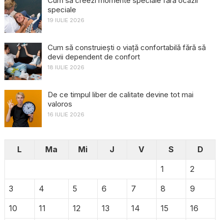
Cum să creezi momente speciale fără ocazii
speciale
19 IULIE 2026
Cum să construiești o viață confortabilă fără să
devii dependent de confort
18 IULIE 2026
De ce timpul liber de calitate devine tot mai
valoros
16 IULIE 2026
L
Ma
Mi
J
V
S
D
1
2
3
4
5
6
7
8
9
10
11
12
13
14
15
16