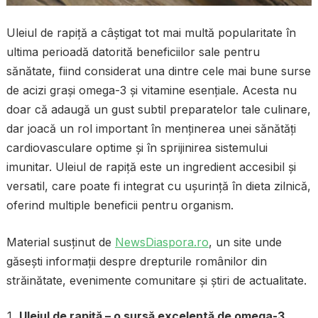
Uleiul de rapiță a câștigat tot mai multă popularitate în
ultima perioadă datorită beneficiilor sale pentru
sănătate, fiind considerat una dintre cele mai bune surse
de acizi grași omega-3 și vitamine esențiale. Acesta nu
doar că adaugă un gust subtil preparatelor tale culinare,
dar joacă un rol important în menținerea unei sănătăți
cardiovasculare optime și în sprijinirea sistemului
imunitar. Uleiul de rapiță este un ingredient accesibil și
versatil, care poate fi integrat cu ușurință în dieta zilnică,
oferind multiple beneficii pentru organism.
Material susținut de
NewsDiaspora.ro
, un site unde
găsești informații despre drepturile românilor din
străinătate, evenimente comunitare și știri de actualitate.
Uleiul de rapiță – o sursă excelentă de omega-3