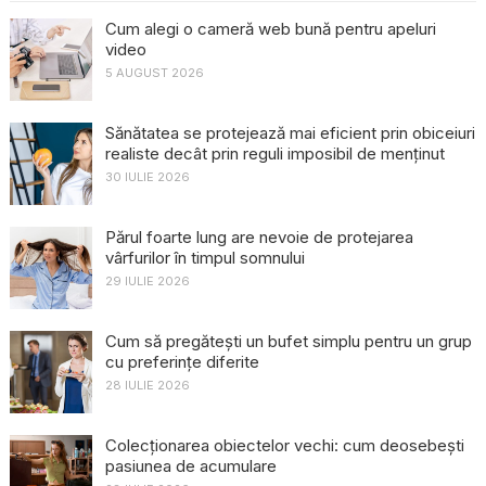
Cum alegi o cameră web bună pentru apeluri
video
5 AUGUST 2026
Sănătatea se protejează mai eficient prin obiceiuri
realiste decât prin reguli imposibil de menținut
30 IULIE 2026
Părul foarte lung are nevoie de protejarea
vârfurilor în timpul somnului
29 IULIE 2026
Cum să pregătești un bufet simplu pentru un grup
cu preferințe diferite
28 IULIE 2026
Colecționarea obiectelor vechi: cum deosebești
pasiunea de acumulare