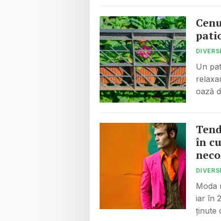
Cenu
pati
DIVERS
Un pat
relaxa
oază 
Tend
în c
neco
DIVERS
Moda m
iar în 
ținute