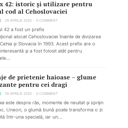
x 42: istoric și utilizare pentru
ul cod al Cehoslovaciei
E
26 APRILIE 2025
·
0 COMMENT
ul 42 a fost un prefix
ațional alocat Cehoslovaciei înainte de divizarea
n Cehia și Slovacia în 1993. Acest prefix are o
 interesantă și a fost folosit atât pentru
ele…
je de prietenie haioase – glume
ante pentru cei dragi
E
26 APRILIE 2025
·
0 COMMENT
nia este despre râs, momente de neuitat și sprijin
oc. Uneori, o glumă bună poate transforma o zi
ită într-una specială, iar un…