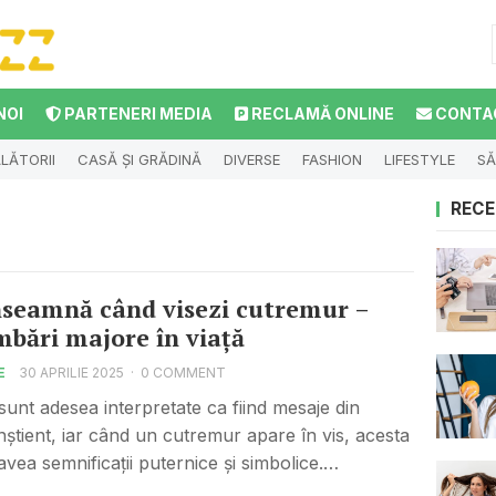
NOI
PARTENERI MEDIA
RECLAMĂ ONLINE
CONTA
LĂTORII
CASĂ ȘI GRĂDINĂ
DIVERSE
FASHION
LIFESTYLE
SĂ
RECE
nseamnă când visezi cutremur –
mbări majore în viață
E
30 APRILIE 2025
·
0 COMMENT
 sunt adesea interpretate ca fiind mesaje din
știent, iar când un cutremur apare în vis, acesta
avea semnificații puternice și simbolice.…