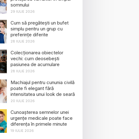
somnului
29 IULIE 2026
Cum să pregătești un bufet
simplu pentru un grup cu
preferințe diferite
28 IULIE 2026
Colecționarea obiectelor
vechi: cum deosebești
pasiunea de acumulare
28 IULIE 2026
Machiajul pentru cununia civilă
poate fi elegant fără
intensitatea unui look de seară
20 IULIE 2026
Cunoașterea semnelor unei
urgențe medicale poate face
diferența în primele minute
19 IULIE 2026