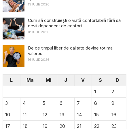
19 IULIE 2026
Cum să construiești o viață confortabilă fără să
devii dependent de confort
18 IULIE 2026
De ce timpul liber de calitate devine tot mai
valoros
16 IULIE 2026
L
Ma
Mi
J
V
S
D
1
2
3
4
5
6
7
8
9
10
11
12
13
14
15
16
17
18
19
20
21
22
23