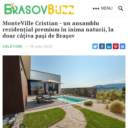
MENU
MonteVille Cristian – un ansamblu
rezidențial premium în inima naturii, la
doar câțiva pași de Brașov
—
16 iulie 2025
CĂLĂTORII