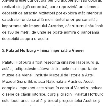
XII-lea și este cunoscută pentru acoperișul său colorat,
realizat din țiglă ceramică, care reprezintă un element
deosebit de atractiv. Vizitatorii pot explora atât interiorul
catedralei, unde se află mormântul unor personalități
importante ale Imperiului Austriac, cât și turnul său înalt
de 136 de metri, de unde se poate admira o panoramă
deosebită asupra orașului.
Palatul Hofburg – Inima imperială a Vienei
Palatul Hofburg a fost reședința dinastiei Habsburg și,
astăzi, adăpostește câteva dintre cele mai importante
muzee ale Vienei, inclusiv Muzeul de Istorie a Artei,
Muzeul Sisi și Biblioteca Națională a Austriei. Acest
complex impozant este situat în centrul Vienei și include
o serie de clădiri istorice, curți și grădini. Palatul Hofburg
este locul unde se află și biroul președintelui Austriei și