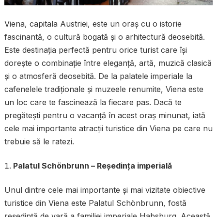
Viena, capitala Austriei, este un oraș cu o istorie
fascinantă, o cultură bogată și o arhitectură deosebită.
Este destinația perfectă pentru orice turist care își
dorește o combinație între eleganță, artă, muzică clasică
și o atmosferă deosebită. De la palatele imperiale la
cafenelele tradiționale și muzeele renumite, Viena este
un loc care te fascinează la fiecare pas. Dacă te
pregătești pentru o vacanță în acest oraș minunat, iată
cele mai importante atracții turistice din Viena pe care nu
trebuie să le ratezi.
Palatul Schönbrunn – Reședința imperială
Unul dintre cele mai importante și mai vizitate obiective
turistice din Viena este Palatul Schönbrunn, fostă
reședință de vară a familiei imperiale Habsburg. Această