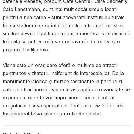
cafenele vieneze, precum Café Central, Café Sacher și
Café Landtmann, sunt mai mult decât simple locații
pentru a bea cafea – sunt adevărate instituții culturale.
În aceste locuri s-au întâlnit mulți intelectuali, artiști și
scriitori de-a lungul timpului, iar atmosfera lor sofisticată
te invită să petreci câteva ore savurând o cafea și o
prăjitură tradițională.
Viena este un oraș care oferă o mulțime de atracții
pentru toți vizitatorii, indiferent de interesele lor. De la
monumente istorice și muzee fascinante la parcuri și
cafenele tradiționale, Viena te așteaptă cu o varietate de
experiențe care te vor impresiona. Fiecare colț al
orașului are ceva special de oferit, iar o vizită în acest
loc minunat te va lăsa cu amintiri de neuitat.