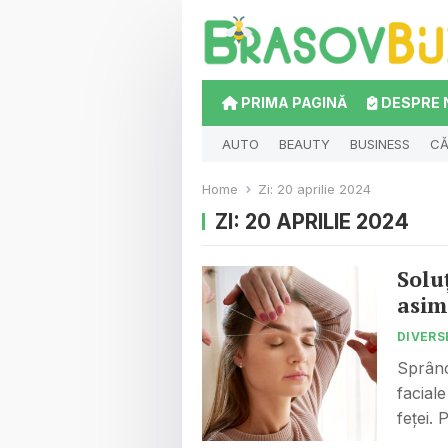
PRIMA PAGINĂ
DESPRE 
AUTO
BEAUTY
BUSINESS
CĂ
Home
Zi:
20 aprilie 2024
ZI:
20 APRILIE 2024
Solu
asim
DIVERS
Sprânc
faciale
feței.