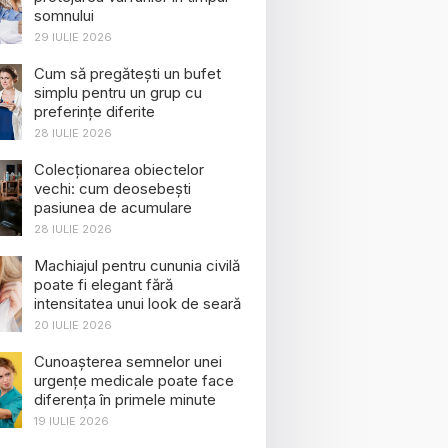
somnului
29 IULIE 2026
Cum să pregătești un bufet
simplu pentru un grup cu
preferințe diferite
28 IULIE 2026
Colecționarea obiectelor
vechi: cum deosebești
pasiunea de acumulare
28 IULIE 2026
Machiajul pentru cununia civilă
poate fi elegant fără
intensitatea unui look de seară
20 IULIE 2026
Cunoașterea semnelor unei
urgențe medicale poate face
diferența în primele minute
19 IULIE 2026