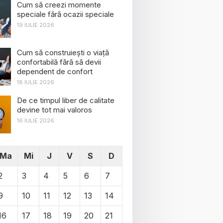
Cum să creezi momente
speciale fără ocazii speciale
19 IULIE 2026
Cum să construiești o viață
confortabilă fără să devii
dependent de confort
18 IULIE 2026
De ce timpul liber de calitate
devine tot mai valoros
16 IULIE 2026
Ma
Mi
J
V
S
D
2
3
4
5
6
7
9
10
11
12
13
14
16
17
18
19
20
21