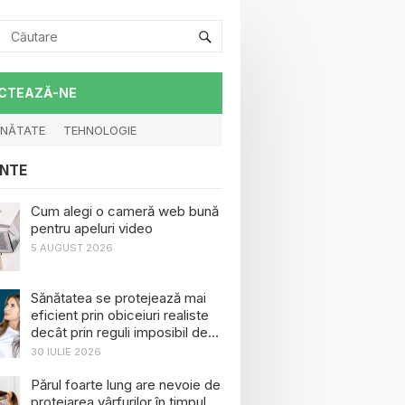
CTEAZĂ-NE
NĂTATE
TEHNOLOGIE
NTE
Cum alegi o cameră web bună
pentru apeluri video
5 AUGUST 2026
Sănătatea se protejează mai
eficient prin obiceiuri realiste
decât prin reguli imposibil de
menținut
30 IULIE 2026
Părul foarte lung are nevoie de
protejarea vârfurilor în timpul