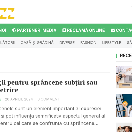
NOI
PARTENERI MEDIA
RECLAMĂ ONLINE
CONTA
LĂTORII
CASĂ ȘI GRĂDINĂ
DIVERSE
FASHION
LIFESTYLE
SĂ
RECE
ții pentru sprâncene subțiri sau
etrice
E
20 APRILIE 2024
·
0 COMMENT
enele sunt un element important al expresiei
 și pot influența semnificativ aspectul general al
 Pentru cei care se confruntă cu sprâncene…