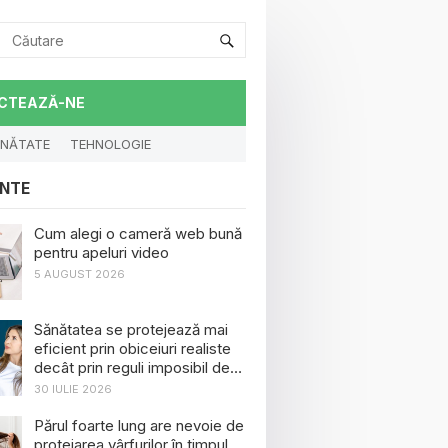
CTEAZĂ-NE
NĂTATE
TEHNOLOGIE
NTE
Cum alegi o cameră web bună
pentru apeluri video
5 AUGUST 2026
Sănătatea se protejează mai
eficient prin obiceiuri realiste
decât prin reguli imposibil de
menținut
30 IULIE 2026
Părul foarte lung are nevoie de
protejarea vârfurilor în timpul