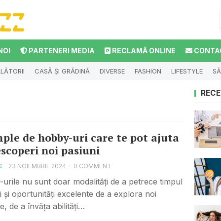
NOI
PARTENERI MEDIA
RECLAMĂ ONLINE
CONTA
LĂTORII
CASĂ ȘI GRĂDINĂ
DIVERSE
FASHION
LIFESTYLE
SĂ
RECE
ple de hobby-uri care te pot ajuta
escoperi noi pasiuni
E
23 NOIEMBRIE 2024
·
0 COMMENT
urile nu sunt doar modalități de a petrece timpul
ci și oportunități excelente de a explora noi
e, de a învăța abilități…