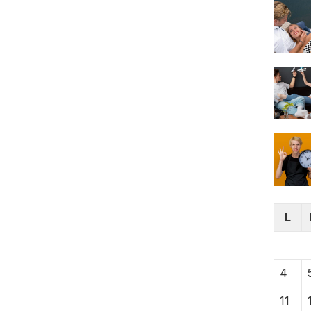
L
4
11