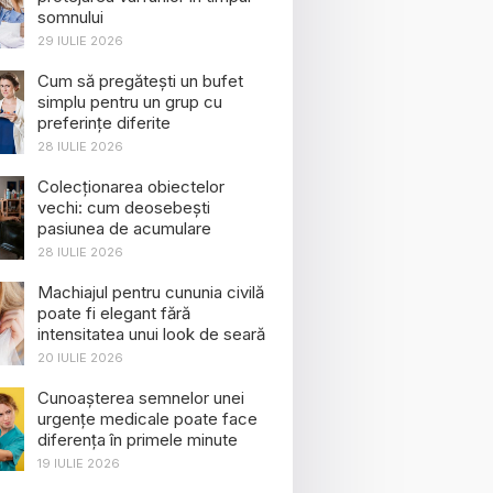
somnului
29 IULIE 2026
Cum să pregătești un bufet
simplu pentru un grup cu
preferințe diferite
28 IULIE 2026
Colecționarea obiectelor
vechi: cum deosebești
pasiunea de acumulare
28 IULIE 2026
Machiajul pentru cununia civilă
poate fi elegant fără
intensitatea unui look de seară
20 IULIE 2026
Cunoașterea semnelor unei
urgențe medicale poate face
diferența în primele minute
19 IULIE 2026