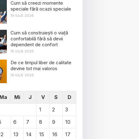
Cum să creezi momente
speciale fără ocazii speciale
19 IULIE 2026
Cum să construiești o viață
confortabilă fără să devii
dependent de confort
18 IULIE 2026
De ce timpul liber de calitate
devine tot mai valoros
16 IULIE 2026
Ma
Mi
J
V
S
D
1
2
3
5
6
7
8
9
10
12
13
14
15
16
17