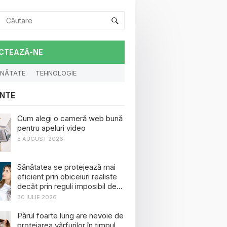
CTEAZĂ-NE
NĂTATE
TEHNOLOGIE
NTE
Cum alegi o cameră web bună
pentru apeluri video
5 AUGUST 2026
Sănătatea se protejează mai
eficient prin obiceiuri realiste
decât prin reguli imposibil de
menținut
30 IULIE 2026
Părul foarte lung are nevoie de
protejarea vârfurilor în timpul