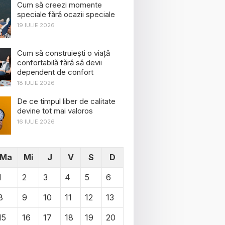
Cum să creezi momente
speciale fără ocazii speciale
19 IULIE 2026
Cum să construiești o viață
confortabilă fără să devii
dependent de confort
18 IULIE 2026
De ce timpul liber de calitate
devine tot mai valoros
16 IULIE 2026
Ma
Mi
J
V
S
D
1
2
3
4
5
6
8
9
10
11
12
13
15
16
17
18
19
20