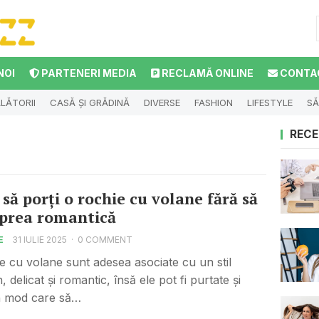
NOI
PARTENERI MEDIA
RECLAMĂ ONLINE
CONTA
LĂTORII
CASĂ ȘI GRĂDINĂ
DIVERSE
FASHION
LIFESTYLE
SĂ
RECE
să porți o rochie cu volane fără să
 prea romantică
E
31 IULIE 2025
·
0 COMMENT
le cu volane sunt adesea asociate cu un stil
, delicat și romantic, însă ele pot fi purtate și
n mod care să…