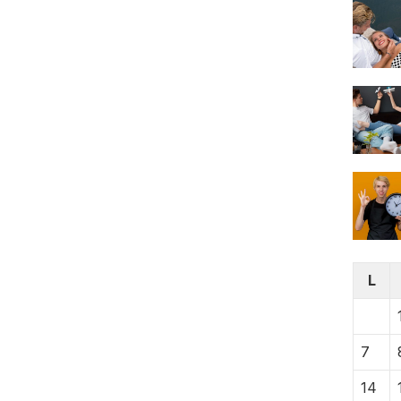
L
7
14