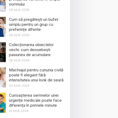
somnului
29 IULIE 2026
Cum să pregătești un bufet
simplu pentru un grup cu
preferințe diferite
28 IULIE 2026
Colecționarea obiectelor
vechi: cum deosebești
pasiunea de acumulare
28 IULIE 2026
Machiajul pentru cununia civilă
poate fi elegant fără
intensitatea unui look de seară
20 IULIE 2026
Cunoașterea semnelor unei
urgențe medicale poate face
diferența în primele minute
19 IULIE 2026