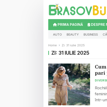
PRIMA PAGINĂ
DESPRE 
AUTO
BEAUTY
BUSINESS
CĂ
Home
Zi:
31 iulie 2025
ZI:
31 IULIE 2025
Cum 
pari
DIVERS
Rochii
feminin
într-u