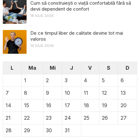
Cum să construiești o viață confortabilă fără să
devii dependent de confort
18 IULIE 2026
De ce timpul liber de calitate devine tot mai
valoros
16 IULIE 2026
L
Ma
Mi
J
V
S
D
1
2
3
4
5
6
7
8
9
10
11
12
13
14
15
16
17
18
19
20
21
22
23
24
25
26
27
28
29
30
31