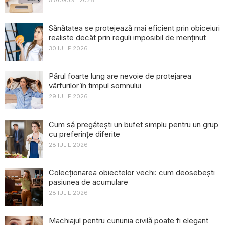
5 AUGUST 2026
Sănătatea se protejează mai eficient prin obiceiuri
realiste decât prin reguli imposibil de menținut
30 IULIE 2026
Părul foarte lung are nevoie de protejarea
vârfurilor în timpul somnului
29 IULIE 2026
Cum să pregătești un bufet simplu pentru un grup
cu preferințe diferite
28 IULIE 2026
Colecționarea obiectelor vechi: cum deosebești
pasiunea de acumulare
28 IULIE 2026
Machiajul pentru cununia civilă poate fi elegant