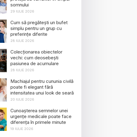
somnului
29 IULIE 2026
Cum să pregătești un bufet
simplu pentru un grup cu
preferințe diferite
28 IULIE 2026
Colecționarea obiectelor
vechi: cum deosebești
pasiunea de acumulare
28 IULIE 2026
Machiajul pentru cununia civilă
poate fi elegant fără
intensitatea unui look de seară
20 IULIE 2026
Cunoașterea semnelor unei
urgențe medicale poate face
diferența în primele minute
19 IULIE 2026