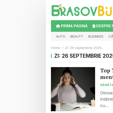
PRIMA PAGINĂ
DESPRE 
AUTO
BEAUTY
BUSINESS
CĂ
Home
Zi:
26 septembrie 2025
ZI:
26 SEPTEMBRIE 202
Top 
men
SĂNĂT
Obosea
întâlni
cu…