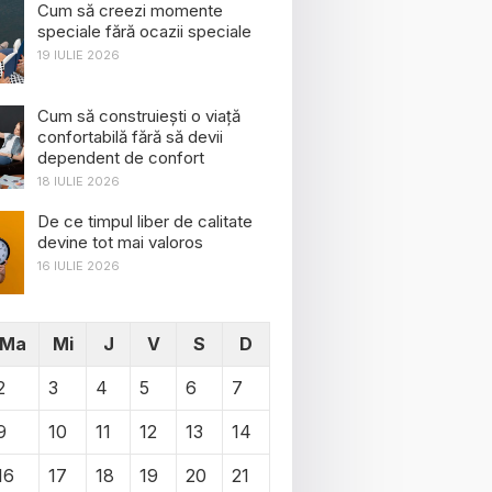
Cum să creezi momente
speciale fără ocazii speciale
19 IULIE 2026
Cum să construiești o viață
confortabilă fără să devii
dependent de confort
18 IULIE 2026
De ce timpul liber de calitate
devine tot mai valoros
16 IULIE 2026
Ma
Mi
J
V
S
D
2
3
4
5
6
7
9
10
11
12
13
14
16
17
18
19
20
21