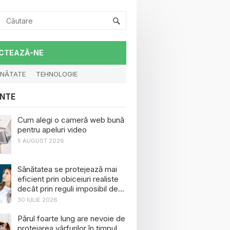
CTEAZĂ-NE
NĂTATE
TEHNOLOGIE
NTE
Cum alegi o cameră web bună
pentru apeluri video
5 AUGUST 2026
Sănătatea se protejează mai
eficient prin obiceiuri realiste
decât prin reguli imposibil de
menținut
30 IULIE 2026
Părul foarte lung are nevoie de
protejarea vârfurilor în timpul