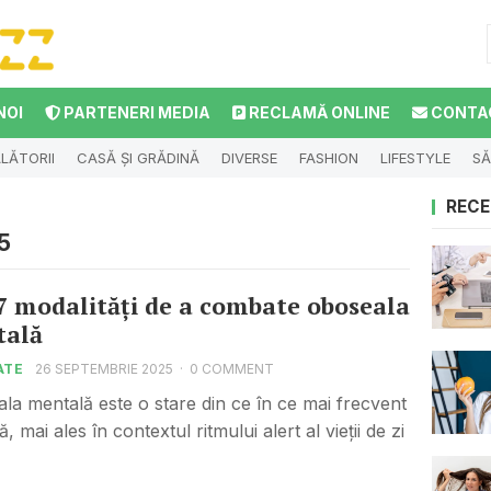
NOI
PARTENERI MEDIA
RECLAMĂ ONLINE
CONTA
LĂTORII
CASĂ ȘI GRĂDINĂ
DIVERSE
FASHION
LIFESTYLE
SĂ
RECE
5
7 modalități de a combate oboseala
tală
ATE
26 SEPTEMBRIE 2025
·
0 COMMENT
la mentală este o stare din ce în ce mai frecvent
tă, mai ales în contextul ritmului alert al vieții de zi