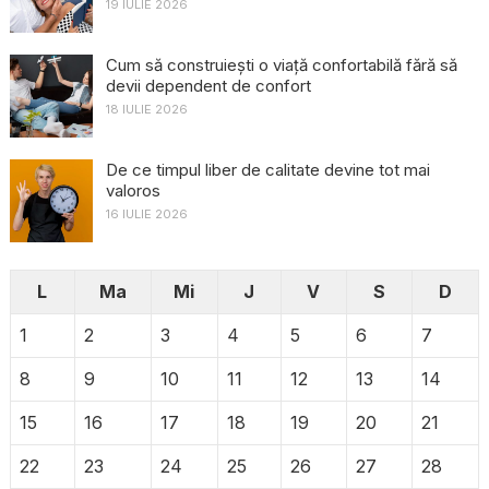
19 IULIE 2026
Cum să construiești o viață confortabilă fără să
devii dependent de confort
18 IULIE 2026
De ce timpul liber de calitate devine tot mai
valoros
16 IULIE 2026
L
Ma
Mi
J
V
S
D
1
2
3
4
5
6
7
8
9
10
11
12
13
14
15
16
17
18
19
20
21
22
23
24
25
26
27
28