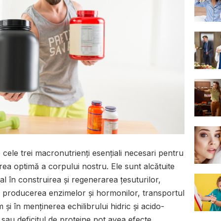
 cele trei macronutrienți esențiali necesari pentru
rea optimă a corpului nostru. Ele sunt alcătuite
ial în construirea și regenerarea țesuturilor,
, producerea enzimelor și hormonilor, transportul
i în menținerea echilibrului hidric și acido-
 sau deficitul de proteine pot avea efecte