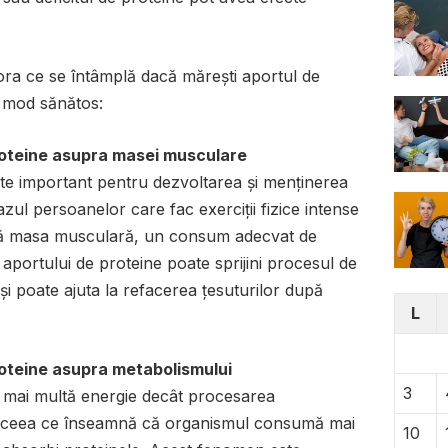
lora ce se întâmplă dacă mărești aportul de
n mod sănătos:
proteine asupra masei musculare
te important pentru dezvoltarea și menținerea
zul persoanelor care fac exerciții fizice intense
scă masa musculară, un consum adecvat de
 aportului de proteine poate sprijini procesul de
și poate ajuta la refacerea țesuturilor după
L
proteine asupra metabolismului
3
 mai multă energie decât procesarea
r, ceea ce înseamnă că organismul consumă mai
10