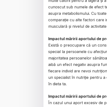
multe calorii pentru a digera și
cunoscut sub numele de efect te
asupra metabolismului. Cu toate 
comparație cu alte factori care 
musculară și nivelul de activitate 
Impactul măririi aportului de pr
Există o preocupare că un consum
special la persoanele cu afecțiu
majoritatea persoanelor sănăto
aibă un efect negativ asupra fun
fiecare individ are nevoi nutriți
un specialist în nutriție pentru
în dieta ta.
Impactul măririi aportului de p
În cazul unui aport excesiv de pr