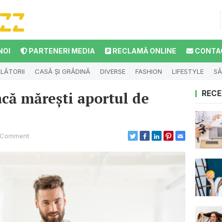
NOI
PARTENERI MEDIA
RECLAMĂ ONLINE
CONTA
LĂTORII
CASĂ ȘI GRĂDINĂ
DIVERSE
FASHION
LIFESTYLE
SĂ
că mărești aportul de
RECE
 Comment