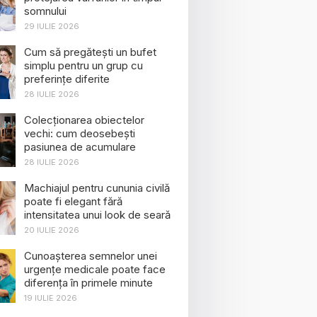
somnului
29 IULIE 2026
Cum să pregătești un bufet
simplu pentru un grup cu
preferințe diferite
28 IULIE 2026
Colecționarea obiectelor
vechi: cum deosebești
pasiunea de acumulare
28 IULIE 2026
Machiajul pentru cununia civilă
poate fi elegant fără
intensitatea unui look de seară
20 IULIE 2026
Cunoașterea semnelor unei
urgențe medicale poate face
diferența în primele minute
19 IULIE 2026