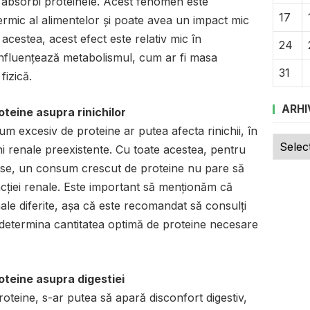
 a absorbi proteinele. Acest fenomen este
17
rmic al alimentelor și poate avea un impact mic
acestea, acest efect este relativ mic în
24
influențează metabolismul, cum ar fi masa
31
fizică.
ARHI
oteine asupra rinichilor
 excesiv de proteine ar putea afecta rinichii, în
Arhive
ni renale preexistente. Cu toate acestea, pentru
ase, un consum crescut de proteine nu pare să
cției renale. Este important să menționăm că
onale diferite, așa că este recomandat să consulți
 a determina cantitatea optimă de proteine necesare
roteine asupra digestiei
oteine, s-ar putea să apară disconfort digestiv,