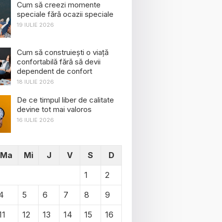
Cum să creezi momente
speciale fără ocazii speciale
19 IULIE 2026
Cum să construiești o viață
confortabilă fără să devii
dependent de confort
18 IULIE 2026
De ce timpul liber de calitate
devine tot mai valoros
16 IULIE 2026
Ma
Mi
J
V
S
D
1
2
4
5
6
7
8
9
11
12
13
14
15
16