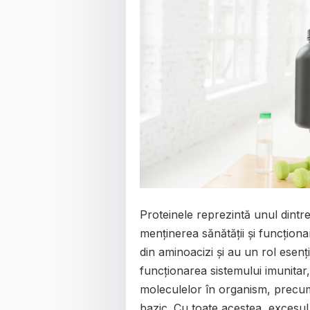
Proteinele reprezintă unul dintre
menținerea sănătății și funcționa
din aminoacizi și au un rol esenț
funcționarea sistemului imunitar
moleculelor în organism, precum ș
bazic. Cu toate acestea, excesul