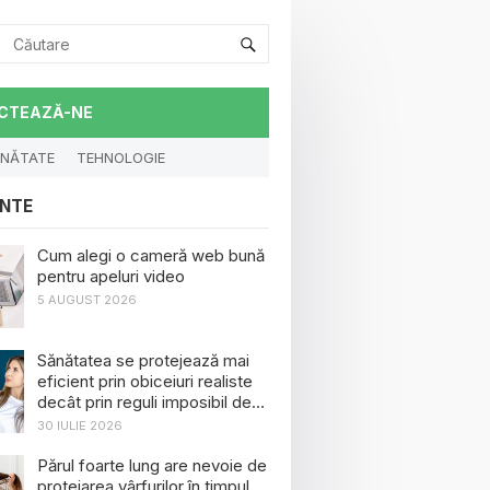
CTEAZĂ-NE
NĂTATE
TEHNOLOGIE
NTE
Cum alegi o cameră web bună
pentru apeluri video
5 AUGUST 2026
Sănătatea se protejează mai
eficient prin obiceiuri realiste
decât prin reguli imposibil de
menținut
30 IULIE 2026
Părul foarte lung are nevoie de
protejarea vârfurilor în timpul