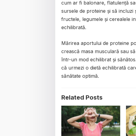
cum ar fi balonare, flatulență sau
sursele de proteine și să incluzi 
fructele, legumele și cerealele i
echilibrată.
Mărirea aportului de proteine po
crească masa musculară sau să îș
într-un mod echilibrat și sănătos.
că urmezi o dietă echilibrată care
sănătate optimă.
Related Posts