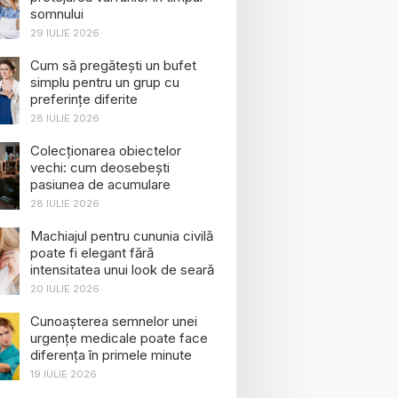
somnului
29 IULIE 2026
Cum să pregătești un bufet
simplu pentru un grup cu
preferințe diferite
28 IULIE 2026
Colecționarea obiectelor
vechi: cum deosebești
pasiunea de acumulare
28 IULIE 2026
Machiajul pentru cununia civilă
poate fi elegant fără
intensitatea unui look de seară
20 IULIE 2026
Cunoașterea semnelor unei
urgențe medicale poate face
diferența în primele minute
19 IULIE 2026