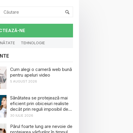
CTEAZĂ-NE
NĂTATE
TEHNOLOGIE
NTE
Cum alegi o cameră web bună
pentru apeluri video
5 AUGUST 2026
Sănătatea se protejează mai
eficient prin obiceiuri realiste
decât prin reguli imposibil de
menținut
30 IULIE 2026
Părul foarte lung are nevoie de
protejarea vârfurilor în timpul