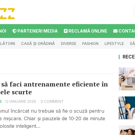
NOI
PARTENERI MEDIA
RECLAMĂ ONLINE
CONTA
LĂTORII
CASĂ ȘI GRĂDINĂ
DIVERSE
FASHION
LIFESTYLE
SĂ
RECE
să faci antrenamente eficiente în
ele scurte
S
12 IANUARIE 2026
·
0 COMMENT
mul încărcat nu trebuie să fie o scuză pentru
de mișcare. Chiar și pauzele de 10-20 de minute
folosite inteligent…