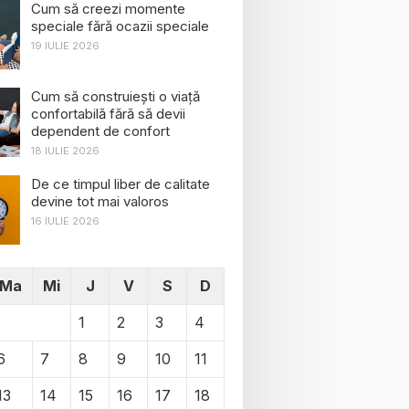
Cum să creezi momente
speciale fără ocazii speciale
19 IULIE 2026
Cum să construiești o viață
confortabilă fără să devii
dependent de confort
18 IULIE 2026
De ce timpul liber de calitate
devine tot mai valoros
16 IULIE 2026
Ma
Mi
J
V
S
D
1
2
3
4
6
7
8
9
10
11
13
14
15
16
17
18