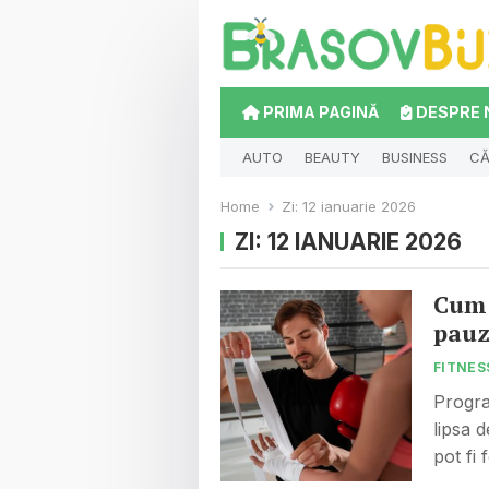
PRIMA PAGINĂ
DESPRE 
AUTO
BEAUTY
BUSINESS
CĂ
Home
Zi:
12 ianuarie 2026
ZI:
12 IANUARIE 2026
Cum 
pauz
FITNES
Progra
lipsa 
pot fi 