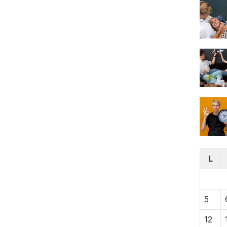
L
5
12