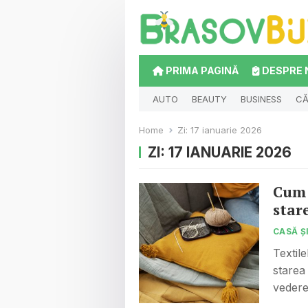
PRIMA PAGINĂ
DESPRE 
AUTO
BEAUTY
BUSINESS
CĂ
Home
Zi:
17 ianuarie 2026
ZI:
17 IANUARIE 2026
Cum 
star
CASĂ Ș
Textil
starea
vedere