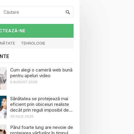
CTEAZĂ-NE
NĂTATE
TEHNOLOGIE
NTE
Cum alegi o cameră web bună
pentru apeluri video
5 AUGUST 2026
Sănătatea se protejează mai
eficient prin obiceiuri realiste
decât prin reguli imposibil de
menținut
30 IULIE 2026
Părul foarte lung are nevoie de
protejarea vârfurilor în timpul