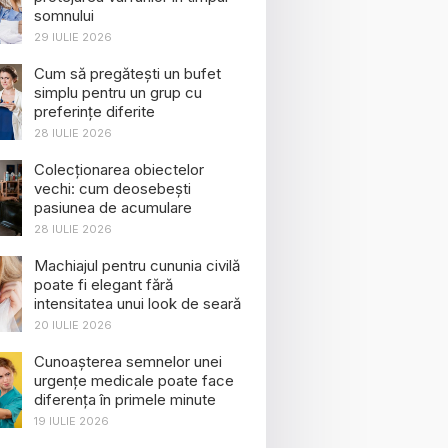
somnului
29 IULIE 2026
Cum să pregătești un bufet
simplu pentru un grup cu
preferințe diferite
28 IULIE 2026
Colecționarea obiectelor
vechi: cum deosebești
pasiunea de acumulare
28 IULIE 2026
Machiajul pentru cununia civilă
poate fi elegant fără
intensitatea unui look de seară
20 IULIE 2026
Cunoașterea semnelor unei
urgențe medicale poate face
diferența în primele minute
19 IULIE 2026