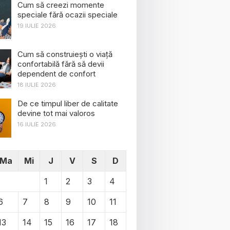
Cum să creezi momente
speciale fără ocazii speciale
19 IULIE 2026
Cum să construiești o viață
confortabilă fără să devii
dependent de confort
18 IULIE 2026
De ce timpul liber de calitate
devine tot mai valoros
16 IULIE 2026
Ma
Mi
J
V
S
D
1
2
3
4
6
7
8
9
10
11
13
14
15
16
17
18