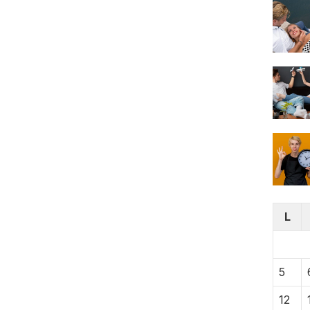
L
5
12