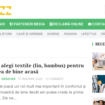
NOI
PARTENERI MEDIA
RECLAMĂ ONLINE
CONTA
LĂTORII
CASĂ ȘI GRĂDINĂ
DIVERSE
FASHION
LIFESTYLE
SĂ
RECE
alegi textile (lin, bambus) pentru
ea de bine acasă
I GRĂDINĂ
17 IANUARIE 2026
·
0 COMMENT
ele joacă un rol mult mai important în confortul și
 noastră de bine decât am putea crede la prima
. Ele ne…